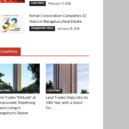
Local News
February 11, 2026
Rohan Corporation Completes 32
Years in Mangaluru Real Estate
Mangalorean News
January 14, 2026
Classifieds
lassifieds
Classifieds
nd Trades “Altitude” at
Land Trades Steps into its
ndoorwell: Redefining
34th Year with a Vision
xury Living in
for...
ngalore’s Skyline