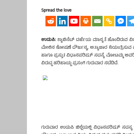
Spread the love
ಉಡುಪಿ:
ಕ್ಯಾಬಿನೆಟ್ ದರ್ಜೆಯ ಮಾನ್ಯತೆ ಹೊಂದಿರುವ ವಿ
ಮೇಲಿನ ಶೋಷಣೆ ದೌರ್ಜನ್ಯ, ಅತ್ಯಾಚಾರ ನಿಯಂತ್ರಿಸುವ 
ಹಾಗೂ ಪ್ರಸ್ತುತ ವಿಧಾನಪರಿಷತ್ ಸದಸ್ಯೆ ಮೋಟಮ್ಮ ಅವರಿಗ
ವಿರುದ್ದ ಹರಿಹಾಯ್ದ ಪ್ರಸಂಗ ಗುರುವಾರ ನಡೆದಿದೆ.
ಗುರುವಾರ ಉಡುಪಿ ಜಿಲ್ಲೆಯಲ್ಲಿ ವಿಧಾನಪರಿಷತ್ ಸದಸ್