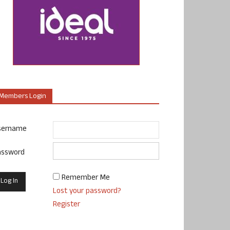
Members Login
sername
assword
Remember Me
Lost your password?
Register