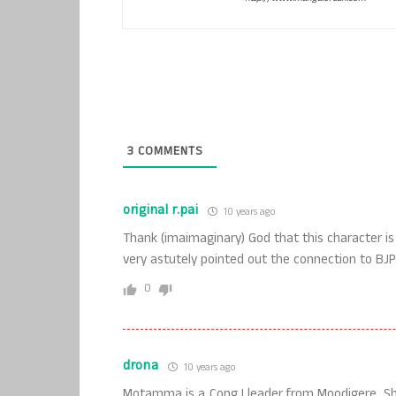
3
COMMENTS
original r.pai
10 years ago
Thank (imaimaginary) God that this character i
very astutely pointed out the connection to BJP. 
0
drona
10 years ago
Motamma is a Cong I leader from Moodigere. She