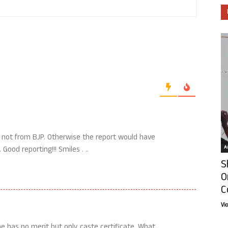
s not from BJP. Otherwise the report would have
Ar
Good reporting!!! Smiles . ..
S
O
C
Vi
 has no merit but only caste certificate. What