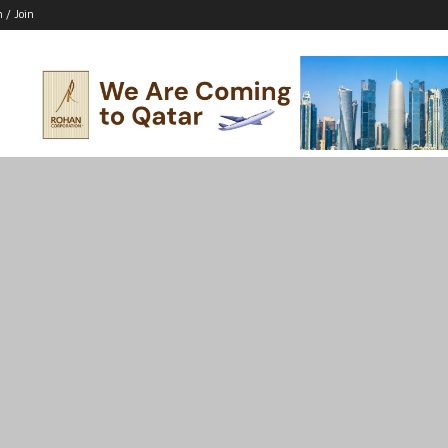
n / Join