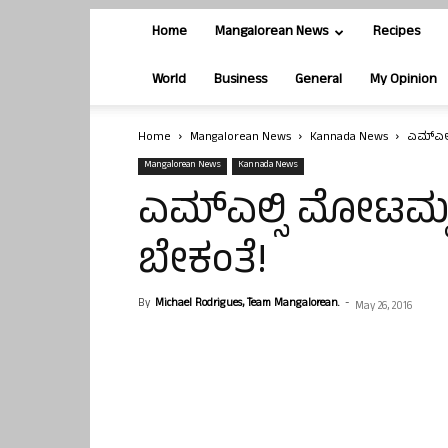
Home
Mangalorean News
Recipes
World
Business
General
My Opinion
Home
Mangalorean News
Kannada News
ಎಮ್ಎಲ್ಸ
Mangalorean News
Kannada News
ಎಮ್ಎಲ್ಸಿ ಮೋಟಮ್ಮಗೆ
ಬೇಕಂತೆ!
By
Michael Rodrigues, Team Mangalorean.
-
May 26, 2016