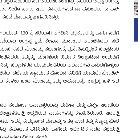
ುವ ತಜ್ಞರ ಸಮಿತಿಯ ಸಭೆ ಆಯೋಜಿಸಲಾಗಿದ್ದು ಸಮಿತಿಯ ಅಧ್ಯಕ್ಷ ಉಗ್ರಪ್ಪ,
, ವಿನೀಶಾ ನೀರೊ ಹಾಗೂ ಇತರ ಸದಸ್ಯರುಗಳಾದ ಡಾ ವಸುಂದರಾ, ಎ ಎಸ್
ಸಚಿವೆ ಮೋಟಮ್ಮ ಭಾಗವಹಿಸಿದ್ದರು.
ಯಾದ 11.30 ಕ್ಕೆ ಸರಿಯಾಗಿ ಆಗಮಿಸಿ ಪತ್ರಕರ್ತರನ್ನು ಹಾಗೂ ಸಭೆಗೆ
ಭೆಯನ್ನು ಉಗ್ರಪ್ಪ ಕ್ಷಮೆ ಕೇಳುವ ಮುಕಾಂತರ ಆರಂಭಿಸಿದರು. ಸಭೆ
ಚಿವೆ ಮೋಟಮ್ಮ ಸಭಾಂಗಣಕ್ಕೆ ಪ್ರವೇಸಿಸುತ್ತಿದ್ದಂತೆ ಜಿಲ್ಲಾಧಿಕಾರಿ
ಸಿದರು. ತಮ್ಮನ್ನು ಮಂಗಳೂರು ವಿಮಾನ ನಿಲ್ದಾಣದಿಂದ ಉಡುಪಿಗೆ
ಸಿದ್ದು, ಜಿಲ್ಲಾಡಳಿತದ ಯಾವುದೇ ಹಿರಿಯ ಅಧಿಕಾರಿಗಳು ಎದುರುಗೊಳ್ಳಲು
ಲ, ಕ್ಯಾಬಿನೆಟ್ ದರ್ಜೆಯ ಸ್ಥಾನಮಾನ ಹೊಂದಿದ ಸಮಿತಿಗೆ ಯಾವುದೇ ಪೋಲಿಸ್
ಾಲು ಕೇಳಲು ಬಂದ ಮೋಟಮ್ಮ ತಮ್ಮ ಅಹವಾಲನ್ನೇ ಉಗ್ರಪ್ಪ ಬಳಿ ಇಡ
 ಇದರ ಸಂಪೂರ್ಣ ಜವಾಬ್ದಾರಿಯನ್ನು ಮಹಿಳಾ ಮತ್ತು ಮಕ್ಕಳ ಇಲಾಖೆಯ
ಲಾಡಳಿತದಲ್ಲಿ ಲಭ್ಯವಿರುವ ವಾಹನಗಳನ್ನು ಕಳುಹಿಸಿರುತ್ತಾರೆ. ಇದರಲ್ಲಿ
ು. ಇದಕ್ಕೆ ಸುಮ್ಮನಾಗದ ಮೊಟಮ್ಮ ಇನ್ನೂ ಕೂಡ ತಮ್ಮ ಸಿಟ್ಟನ್ನು ಹೊರ
ವರನ್ನು ಸಮಾಧಾನ ಪಡಿಸಿದರು. ಹಾಗೆಂದು ಇಡೀ ದಿನ ನಡೆದ ಸಭೆಯಲ್ಲಿ
ನ್ನುವುದು ವಿಶೇಷ ಸಂಗತಿ.