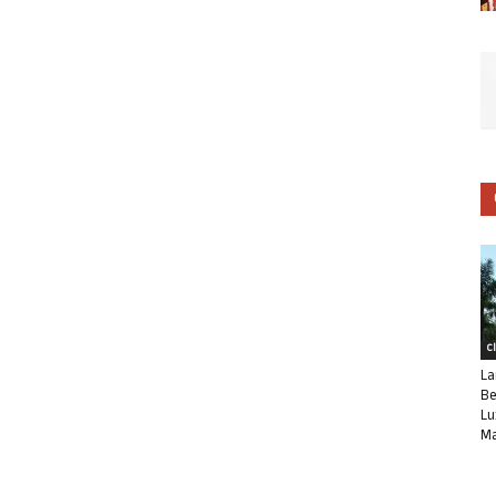
C
La
Be
Lu
Ma