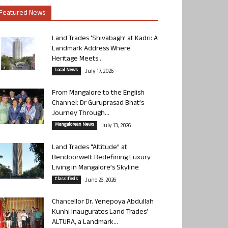
Featured News
Land Trades ‘Shivabagh’ at Kadri: A
Landmark Address Where
Heritage Meets...
Local News
July 17, 2026
From Mangalore to the English
Channel: Dr Guruprasad Bhat’s
Journey Through...
Mangalorean News
July 13, 2026
Land Trades “Altitude” at
Bendoorwell: Redefining Luxury
Living in Mangalore’s Skyline
Classifieds
June 26, 2026
Chancellor Dr. Yenepoya Abdullah
Kunhi Inaugurates Land Trades’
ALTURA, a Landmark...