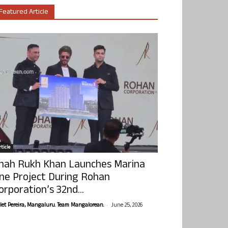
Featured Article
ticle
hah Rukh Khan Launches Marina
ne Project During Rohan
orporation’s 32nd...
-
olet Pereira, Mangaluru. Team Mangalorean.
June 25, 2026