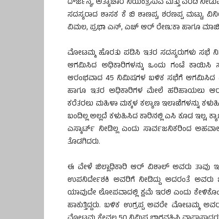
ದೌರ್ಜನ್ಯ, ಅತ್ಯಾಚಾರ ನಿಯಂತ್ರಿಸುವ ಮತ್ತು ವರದಿ ನೀಡ
ಸದಸ್ಯರಾದ ಶಾಸಕ ಕೆ ಬಿ ಶಾಣಪ್ಪ, ಶರಣಪ್ಪ ಮಟ್ಟು
ವಿಮಲ, ಪ್ರಭಾ ಎನ್, ಎಚ್ ಆರ್ ರೇಣುಕಾ ಹಾಗೂ ಮಾಜಿ 
ಮೋಟಮ್ಮ ಹೊರತು ಪಡಿಸಿ ಇತರ ಸದಸ್ಯರುಗಳು ಸಭೆ ನಿಗದಿ
ಆಗಮಿಸಿದ ಅಧಿಕಾರಿಗಳನ್ನು ಒಂದು ಗಂಟೆ ಕಾಯಿಸಿ ಸ
ಆರಂಭವಾದ 45 ನಿಮಿಷಗಳ ಬಳಿಕ ಸಭೆಗೆ ಆಗಮಿಸಿದ ಮಾಜಿ ಸ
ಹಾಗೂ ಇತರ ಅಧಿಕಾರಿಗಳ ಮೇಲೆ ಹರಿಹಾಯಲು ಆರಂಭಿ
ಕರೆತರಲು ಮಹಿಳಾ ಮಕ್ಕಳ ಕಲ್ಯಾಣ ಇಲಾಖೆಗಳನ್ನು ಕಳುಹಿ
ಬಂದಿಲ್ಲ ಅಲ್ಲದೆ ಕಳುಹಿಸಿದ ಕಾರಿನಲ್ಲಿ ಎಸಿ ಕೂಡ ಇಲ್
ಎಸ್ಕಾರ್ಟ್ ನೀಡಿಲ್ಲ ಎಂದು ಸಾರ್ವಜನಿಕರಿಂದ ಅಹವ
ತೊಡಗಿದರು.
ಈ ವೇಳೆ ಜಿಲ್ಲಾಧಿಕಾರಿ ಆರ್ ವಿಶಾಲ್ ಅವರು ತಾವು
ಉಪನಿರ್ದೇಶಕಿ ಅವರಿಗೆ ನೀಡಿದ್ದು ಅದರಂತೆ ಅವರು ಜಿಲ್
ಯಾವುದೇ ಲೋಪವಾದಲ್ಲಿ ಕ್ಷಮೆ ಇರಲಿ ಎಂದು ಕೇಳಿಕೊಂಡರ
ಹಾಕುತ್ತಿದ್ದರು. ಬಳಿಕ ಉಗ್ರಪ್ಪ ಅವರೇ ಮೋಟಮ್ಮ ಅ
ಮೋಟಮ್ಮ ಕೇವಲ 50 ನಿಮಿಷ ಭಾಗವಹಿಸಿ ವಾಪಾಸಾದರು ಎ