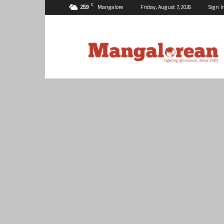
C
25.9
Mangalore
Friday, August 7, 2026
Sign I
Mangalorean.com