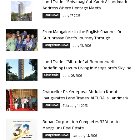
Land Trades ‘Shivabagh’ at Kadri: A Landmark
Address Where Heritage Meets...
Local News
July 17, 2026
From Mangalore to the English Channel: Dr
Guruprasad Bhat’s Journey Through...
Mangalorean News
July 13, 2026
Land Trades “Altitude” at Bendoorwell:
Redefining Luxury Living in Mangalore’s Skyline
Classifieds
June 26, 2026
Chancellor Dr. Yenepoya Abdullah Kunhi
Inaugurates Land Trades’ ALTURA, a Landmark...
Local News
February 11, 2026
Rohan Corporation Completes 32 Years in
Mangaluru Real Estate
Mangalorean News
January 14, 2026