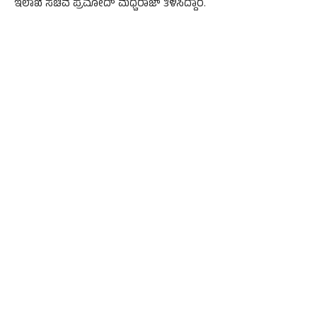
ಇಲಾಖೆ ಸಚಿವ ಪ್ರಮೋದ್ ಮಧ್ವರಾಜ್ ತಿಳಿಸಿದ್ದಾರೆ.