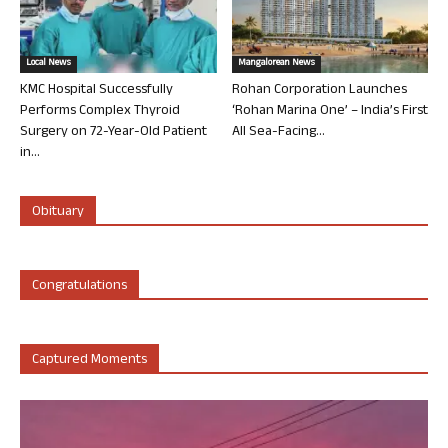
Local News
Mangalorean News
KMC Hospital Successfully
Rohan Corporation Launches
Performs Complex Thyroid
‘Rohan Marina One’ – India’s First
Surgery on 72-Year-Old Patient
All Sea-Facing...
in...
Obituary
Congratulations
Captured Moments