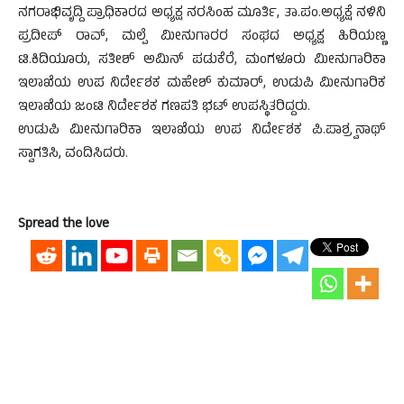
ನಗರಾಭಿವೃದ್ದಿ ಪ್ರಾಧಿಕಾರದ ಅಧ್ಯಕ್ಷ ನರಸಿಂಹ ಮೂರ್ತಿ, ತಾ.ಪಂ.ಅಧ್ಯಕ್ಷೆ ನಳಿನಿ
ಪ್ರದೀಪ್ ರಾವ್, ಮಲ್ಪೆ ಮೀನುಗಾರರ ಸಂಘದ ಅಧ್ಯಕ್ಷ ಹಿರಿಯಣ್ಣ
ಟಿ.ಕಿದಿಯೂರು, ಸತೀಶ್ ಅಮಿನ್ ಪಡುಕೆರೆ, ಮಂಗಳೂರು ಮೀನುಗಾರಿಕಾ
ಇಲಾಖೆಯ ಉಪ ನಿರ್ದೇಶಕ ಮಹೇಶ್ ಕುಮಾರ್, ಉಡುಪಿ ಮೀನುಗಾರಿಕ
ಇಲಾಖೆಯ ಜಂಟಿ ನಿರ್ದೇಶಕ ಗಣಪತಿ ಭಟ್ ಉಪಸ್ಥಿತರಿದ್ದರು.
ಉಡುಪಿ ಮೀನುಗಾರಿಕಾ ಇಲಾಖೆಯ ಉಪ ನಿರ್ದೇಶಕ ಪಿ.ಪಾಶ್ರ್ವನಾಥ್
ಸ್ವಾಗತಿಸಿ, ವಂದಿಸಿದರು.
Spread the love