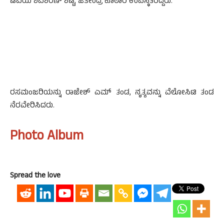
ಟಿವಿಯ ಶಿವಶರಣ್ ಶೆಟ್ಟಿ, ಜಿತೇಂದ್ರ ಕೊಠಾರಿ ಉಪಸ್ಥಿತರಿದ್ದರು.
ರಸಮಂಜರಿಯನ್ನು ರಾಜೇಶ್ ಎಮ್ ತಂಡ, ನೃತ್ಯವನ್ನು ವೆಲೋಸಿಟಿ ತಂಡ
ನೆರವೇರಿಸಿದರು.
Photo Album
Spread the love