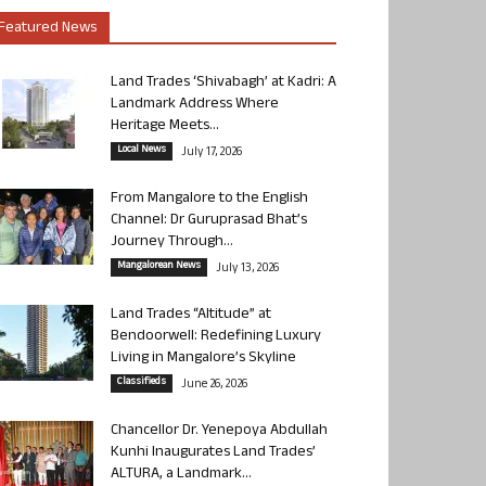
Featured News
Land Trades ‘Shivabagh’ at Kadri: A
Landmark Address Where
Heritage Meets...
Local News
July 17, 2026
From Mangalore to the English
Channel: Dr Guruprasad Bhat’s
Journey Through...
Mangalorean News
July 13, 2026
Land Trades “Altitude” at
Bendoorwell: Redefining Luxury
Living in Mangalore’s Skyline
Classifieds
June 26, 2026
Chancellor Dr. Yenepoya Abdullah
Kunhi Inaugurates Land Trades’
ALTURA, a Landmark...