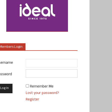
Members Login
sername
assword
Remember Me
Lost your password?
Register