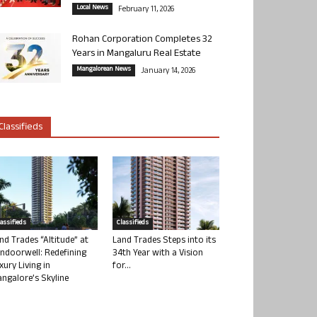
Local News
February 11, 2026
Rohan Corporation Completes 32
Years in Mangaluru Real Estate
Mangalorean News
January 14, 2026
Classifieds
lassifieds
Classifieds
nd Trades “Altitude” at
Land Trades Steps into its
ndoorwell: Redefining
34th Year with a Vision
xury Living in
for...
ngalore’s Skyline