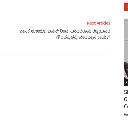
Next Articles
ಶಾಸಕ ಲೋಬೊ, ಐವನ್ ರಿಂದ ಸುಂದರರಾಮ ಶೆಟ್ಟಿಯವರ
ಗೌರವಕ್ಕೆ ಧಕ್ಕೆ: ವೇದವ್ಯಾಸ ಕಾಮತ್
Ar
S
O
C
Vi