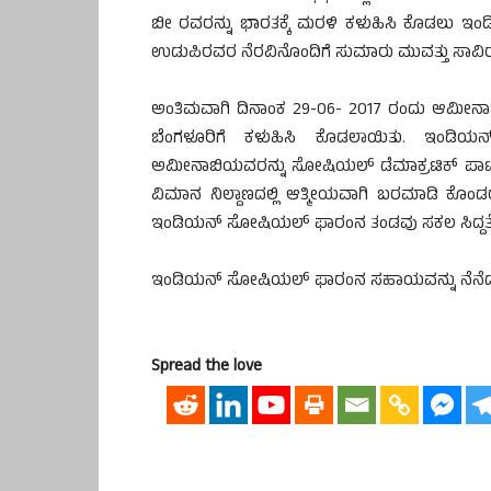
ಬೀ ರವರನ್ನು ಭಾರತಕ್ಕೆ ಮರಳಿ ಕಳುಹಿಸಿ ಕೊಡಲು 
ಉಡುಪಿರವರ ನೆರವಿನೊಂದಿಗೆ ಸುಮಾರು ಮುವತ್ತು ಸಾವಿರ 
ಅಂತಿಮವಾಗಿ ದಿನಾಂಕ 29-06- 2017 ರಂದು ಆಮೀನಾ
ಬೆಂಗಳೂರಿಗೆ ಕಳುಹಿಸಿ ಕೊಡಲಾಯಿತು. ಇಂಡಿಯನ
ಅಮೀನಾಬಿಯವರನ್ನು ಸೋಷಿಯಲ್ ಡೆಮಾಕ್ರಟಿಕ್ ಪಾರ್ಟ
ವಿಮಾನ ನಿಲ್ದಾಣದಲ್ಲಿ ಆತ್ಮೀಯವಾಗಿ ಬರಮಾಡಿ ಕೊಂ
ಇಂಡಿಯನ್ ಸೋಷಿಯಲ್ ಫಾರಂನ ತಂಡವು ಸಕಲ ಸಿದ್ದತೆಯನ್
ಇಂಡಿಯನ್ ಸೋಷಿಯಲ್ ಫಾರಂನ ಸಹಾಯವನ್ನು ನೆನೆದು ದ
Spread the love