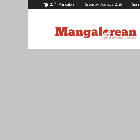
C
26
Mangalore
Saturday, August 8, 2026
Sign 
Mangalorean.com