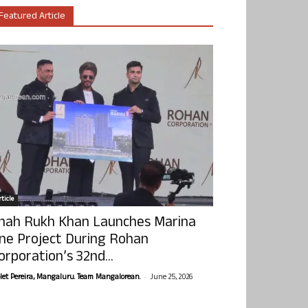
Featured Article
ticle
hah Rukh Khan Launches Marina
ne Project During Rohan
orporation’s 32nd...
-
olet Pereira, Mangaluru. Team Mangalorean.
June 25, 2026