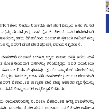
ಳಿಗೆ ಕೆಲಸ ನೀಡಲು ನಿರಾಕರಿಸಿ ,ಈಗ ನನಗೆ ನಿಮ್ಮಂಥ ಜನರ ಕೆಲಸದ
(ಇಕಾಮ)ನ್ನು ಮಾಡದೆ ,ಅತ್ತ ಪಾಸ್ ಪೊರ್ಟ್ ನೀಡದೆ. ಇವರ ಬಿಡುಗಡೆಗಾಗಿ
ವಿಚಾರವನ್ನು ತಿಳಿದು ದಿಗಿಲುಗೊಂಡ ದಂಪತಿಗಳು ಸ್ಥಳೀಯ ಏಜೆಂಟ್ ನನ್ನು
್ನು ಇವರಿಗೆ ಮೊಸ ಮಾಡಿ ಸ್ವದೇಶಕ್ಕೆ ಪಲಾಯನ ಗೈದಿದ್ದಾನೆ .
ದಂಪತಿಗಳು ರಂಜಾನ್ ತಿಂಗಳಲ್ಲಿ ತಿನ್ನಲು ಆಹಾರ ಮತ್ತು ಇರಲು ಮನೆ
್ಲಿ ಅತ್ಯಂತ ಶೋಚನೀಯವಾಗಿ ದಿನಗಳನ್ನು ಕಳೆಯುತ್ತಿದ್ದರು. ಇವರ ದಯನೀಯ
, ಕರ್ನಾಟಕ ರಿಯಾದ್ ಘಟಕವು ತಕ್ಷಣವೇ ಇಸ್ಮಾಯಿಲ್ ಮಂಗಳಪೇಟೆ,
್ರತ್ವದ ತಂಡವನ್ನು ರಚಿಸಿ ಸದ್ರಿ ದಂಪತಿಗಳನ್ನು ಮುಖತಃ ಬೇಟಿಯಾಗಿ
ವರಿಗೆ ಬೇಕಾದಂತಹ ತಾತ್ಕಾಲಿಕ ಮನೆ ಮತ್ತು ಆಹಾರದ ವ್ಯವಸ್ಥೆಯನ್ನು
ಭರವಸೆ ಕೊಟ್ಟು ಅವರಿಗೆ ಆತ್ಮವಿಶ್ವಾಸ ನೀಡಿದರು.
ತಿಯ ರಾಯಭಾರಿಯನ್ನು ಸಂಪರ್ಕಿಸಿ ಬೇಕಾದಂತಹ ಅಗತ್ಯ ದಾಖಲೆಗಳನ್ನು
ರ ದಾಖಲೆಯಲ್ಲಿ ಸ್ವಲ್ಪ ಸಮಸ್ಯೆ ಇದ್ದಕಾರಣ ಸದ್ಯಕ್ಕೆ ಕೇವಲ ಆಮೀನಾ