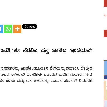
S
ಂಪತಿಗಳು: ನೆರವಿನ ಹಸ್ತ ಚಾಚಿದ ಇಂಡಿಯನ್
ನಸುಗಳನ್ನು ಇಟ್ಟುಕೊಂಡು,ಬಡತನ ಬೇಗೆಯನ್ನು ಸುಧಾರಿಸಿ ಕೊಳ್ಳುವ
ಅವರ ಆಮಿನಾಬಿ ದಂಪತಿಗಳು ಏಜೆಂಟಿನ ಮಾತಿಗೆ ಮರುಳಾಗಿ ಸೌದಿ
 ಚಾಲಕ ಮತ್ತು ಮನೆ ಕೆಲಸವನ್ನು ಮಾಡುವ ಸಲುವಾಗಿ ರಿಯಾದಿಗೆ