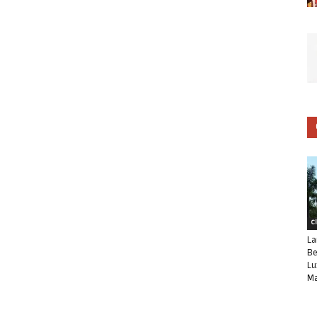
C
La
Be
Lu
Ma