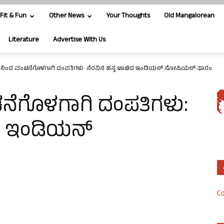
Fit & Fun
Other News
Your Thoughts
Old Mangalorean
Literature
Advertise With Us
 ನಿಂದ ವಂಚನೆಗೊಳಗಾಗಿ ದಂಪತಿಗಳು: ನೆರವಿನ ಹಸ್ತ ಚಾಚಿದ ಇಂಡಿಯನ್ ಸೋಷಿಯಲ್ ಫಾರಂ
ನೆಗೊಳಗಾಗಿ ದಂಪತಿಗಳು:
ಿದ ಇಂಡಿಯನ್
Co