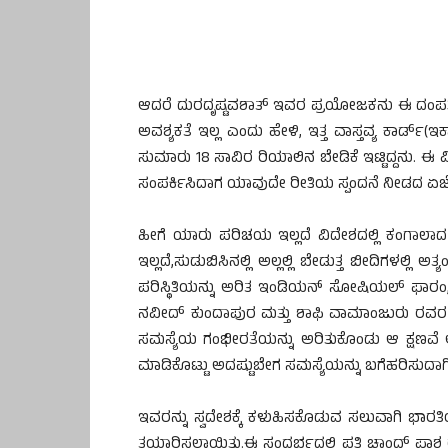
ಆದರೆ ದುರದೃಷ್ಟವಶಾತ್ ಇವರ ಪ್ರಯೋಜಕನು ಈ ದಂಪತಿಗ
ಅವಶ್ಯಕತೆ ಇಲ್ಲ ಎಂದು ಹೇಳಿ, ಇತ್ತ ವಾಸ್ತವ್ಯ ಕಾರ್ಡ್
ಸುಮಾರು 18 ಸಾವಿರ ರಿಯಾಲಿನ ಬೇಡಿಕೆ ಇಟ್ಟಿದ್ದನು. ಈ 
ಸಂಪರ್ಕಿಸಿದಾಗ ಯಾವುದೇ ರೀತಿಯ ಸ್ಪಂದನೆ ನೀಡದ ಏಜೆಂಟನ
ಹೀಗೆ ಯಾರು ಪರಿಚಯ ಇಲ್ಲದೆ ವಿದೇಶದಲ್ಲಿ ಕಂಗಾಲಾದ 
ಇಲ್ಲದೆ,ಸುಡುಬಿಸಿನಲ್ಲಿ ಅಲ್ಲಲ್ಲಿ ಬೇಡುತ್ತ ಬೀದಿಗಳಲ
ಪರಿಸ್ಥಿತಿಯನ್ನು ಅರಿತ ಇಂಡಿಯನ್ ಸೋಷಿಯಲ್ ಫಾರಂ
ನವೀದ್ ಕುಂದಾಪುರ ಮತ್ತು ಶಾಫಿ ವಾಮಾಂಜುರು ರವರ ನೇತ
ಸಮಸ್ಯೆಯ ಗಂಭೀರತೆಯನ್ನು ಅರಿತುಕೊಂಡು ಆ ಕ್ಷಣವೆ ಅ
ಮಾಡಿಕೊಟ್ಟು ಅದಷ್ಟುಬೇಗ ಸಮಸ್ಯೆಯನ್ನು ಬಗೆಹರಿಸುದಾಗಿ 
ಇವರನ್ನು ಸ್ವದೇಶಕ್ಕೆ ಕಳುಹಿಸಕೊಡುವ ಸಲುವಾಗಿ ಭಾರ
ತಯಾರಿಸಲಾಯಿತು.ಈ ಸಂಧರ್ಭದಲ್ಲಿ ಪತಿ ಚಾಂದ್ ಪಾಶ ರವ