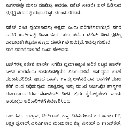
ತಿಂಗಳಿನಲ್ಲೇ ಮನವಿ ಮಾಡಿತ್ತು. ಆದರೂ, ಟಿಕೆಟ್‌ ನೀಡದೇ ಬಸ್‌ ಓಡಿಸುವ
ಪ್ರವೃತ್ತಿ ನಗರದಲ್ಲಿ ಯಥಾವತ್ತಾಗಿ ಮುಂದುವರಿದಿದೆ.
ಟಿಕೆಟ್‌ ರಹಿತ ಪ್ರಯಾಣವನ್ನು ಅಕ್ರಮ ಎಂದು ಪರಿಗಣಿಸಲಾಗುತ್ತದೆ. ನಗರ
ಸಾರಿಗೆ ಬಸ್‌ಗಳಲ್ಲಿ ನಿರ್ವಾಹಕರು ಹಣ ಪಡೆದು ಟಿಕೆಟ್‌ ನೀಡುವುದಿಲ್ಲ
ಎಂಬುದಾಗಿ ನಿತ್ಯವೂ ಹತ್ತಾರು ದೂರು ಗಳು ಬರುತ್ತಿವೆ. ಇದನ್ನು ಗಂಭೀರ
ವಾಗಿ ಪರಿಗಣಿಸಲಾಗಿದೆ ಎಂದು ಹೇಳಿದರು.
ಬಸ್‌ಗಳಲ್ಲಿ ಕರ್ಕಶ ಹಾರ್ನ್, ನಿಗದಿತ ಪ್ರಮಾಣಕ್ಕಿಂತ ಅಧಿಕ ಶಬ್ದದ ಹಾರ್ನ್
ಬಳಸ ಬಾರದೆಂದು ಕಾನೂನಿನಲ್ಲಿಯೇ ನಿರ್ಬಂಧವಿದೆ. ಹಾಗಿದ್ದರೂ ಬಳಕೆ
ಮುಂದುವರಿದಿದೆ. ಇಂತಹ ಹಾರ್ನ್ ಗಳನ್ನು ಅಳವಡಿಸುವ ಬಸ್‌ಗಳ ಮಾಲ
ಕರಿಗೆ ದಂಡ ವಿಧಿಸುವುದು ಮಾತ್ರವಲ್ಲ, ಇನ್ನು ಮುಂದೆ ನಿರ್ಬಂಧಿತ ಹಾರ್ನ್ಗಳ
ಮಾರಾಟಗಾರರಿಗೂ ನೋಟೀಸ್‌ ನೀಡಿ ಕ್ರಮ ಕೈಗೊಳ್ಳಬೇಕು ಎಂದು
ಆಯುಕ್ತರು ಅಧಿಕಾರಿಗಳಿಗೆ ನಿರ್ದೇಶಿಸಿದರು.
ರಾಜವರ್ಮ ಬಲ್ಲಾಳ್‌, ದಿಲ್‌ರಾಜ್‌ ಆಳ್ವ, ಡಿಸಿಪಿಗಳಾದ ಅರುಣಾಂಶು ಗಿರಿ,
ಲಕ್ಷ್ಮೀ ಪ್ರಸಾದ್‌, ಎಸಿಪಿಗಳಾದ ಮಂಜುನಾಥ ಶೆಟ್ಟಿ, ವಿನಯ್‌ ಎ. ಗಾಂವ್‌ಕರ್‌,