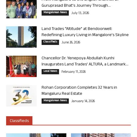
Guruprasad Bhat’s Journey Through...
Mangalorean News
July 13, 2026
Land Trades “Altitude” at Bendoorwell:
Redefining Luxury Living in Mangalore’s Skyline
Classifieds
June 26, 2026
Chancellor Dr. Yenepoya Abdullah Kunhi
Inaugurates Land Trades’ ALTURA, a Landmark...
Local News
February 11, 2026
Rohan Corporation Completes 32 Years in
Mangaluru Real Estate
Mangalorean News
January 14, 2026
Classifieds