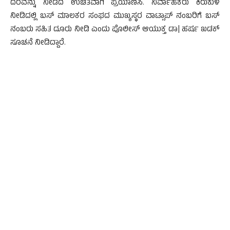
ದರವನ್ನು ನೀಡದೆ ಉಚಿತವಾಗಿ ಪ್ರಯಾಣಿಸಿ. ನಿರ್ವಾಹಕರು ಕಿರುಕುಳ
ನೀಡಿದಲ್ಲಿ ಬಸ್‌ ಮಾಲಕರ ಸಂಘದ ಮುಖ್ಯಸ್ಥರ ವಾಟ್ಸಾಪ್‌ ನಂಬರಿಗೆ ಬಸ್‌
ನಂಬರು ಸಹಿತ ದೂರು ನೀಡಿ ಎಂದು ಪೊಲೀಸ್‌ ಆಯುಕ್ತ ಡಾ| ಹರ್ಷ ಖಡಕ್‌
ಸೂಚನೆ ನೀಡಿದ್ದಾರೆ.