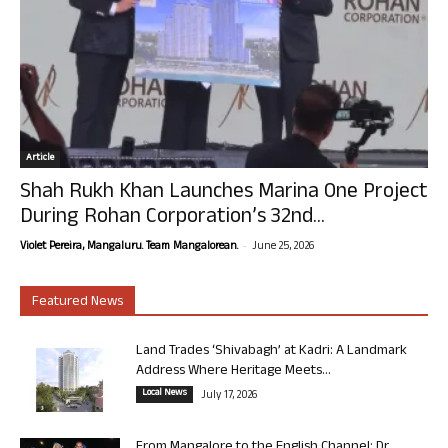
Article
Shah Rukh Khan Launches Marina One Project
During Rohan Corporation’s 32nd...
-
Violet Pereira, Mangaluru. Team Mangalorean.
June 25, 2026
Featured News
Land Trades ‘Shivabagh’ at Kadri: A Landmark
Address Where Heritage Meets...
Local News
July 17, 2026
From Mangalore to the English Channel: Dr