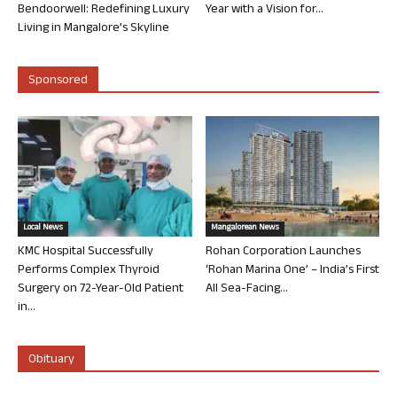
Bendoorwell: Redefining Luxury
Year with a Vision for...
Living in Mangalore’s Skyline
Sponsored
Local News
Mangalorean News
KMC Hospital Successfully
Rohan Corporation Launches
Performs Complex Thyroid
‘Rohan Marina One’ – India’s First
Surgery on 72-Year-Old Patient
All Sea-Facing...
in...
Obituary