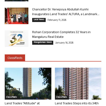
Chancellor Dr. Yenepoya Abdullah Kunhi
Inaugurates Land Trades’ ALTURA, a Landmark...
Local News
February 11, 2026
Rohan Corporation Completes 32 Years in
Mangaluru Real Estate
Mangalorean News
January 14, 2026
Classifieds
Classifieds
Classifieds
Land Trades “Altitude” at
Land Trades Steps into its 34th