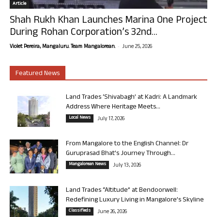
Article
Shah Rukh Khan Launches Marina One Project
During Rohan Corporation’s 32nd...
-
Violet Pereira, Mangaluru. Team Mangalorean.
June 25, 2026
Featured News
Land Trades ‘Shivabagh’ at Kadri: A Landmark
Address Where Heritage Meets...
Local News
July 17, 2026
From Mangalore to the English Channel: Dr
Guruprasad Bhat’s Journey Through...
Mangalorean News
July 13, 2026
Land Trades “Altitude” at Bendoorwell:
Redefining Luxury Living in Mangalore’s Skyline
Classifieds
June 26, 2026