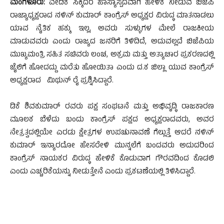
ಮಂಗಳೂರು:
ವೇದಿಕೆ ಸಿಕ್ಕಿದರೆ ಹಾಸ್ಯಾಸ್ಪದವಾಗಿ ಹೇಳಿಕೆ ನೀಡುವ ಬಿಜೆಪಿ
ರಾಜ್ಯಾಧ್ಯಕ್ಷರಾದ ನಳಿನ್ ಕುಮಾರ್ ಕಾಂಗ್ರೆಸ್ ಅಧ್ಯಕ್ಷರ ವಿರುದ್ಧ ಮಾತನಾಡಲು
ಯಾವ ನೈತಿಕ ಹಕ್ಕು ಇಲ್ಲ, ಅವರು ಸುಳ್ಳುಗಳ ಮೇಲೆ ರಾಜಕೀಯ
ಮಾಡುವವರು ಎಂದು ರಾಜ್ಯದ ಜನರಿಗೆ ತಿಳಿದಿದೆ, ಅದುವಲ್ಲದೆ ಬಿಜೆಪಿಯ
ಮುಖ್ಯಮಂತ್ರಿ ಸಹಿತ ಸಚಿವರು ಲಂಚ, ಅಕ್ರಮ ಮತ್ತು ಅತ್ಯಾಚಾರ ಪ್ರಕರಣದಲ್ಲಿ
ಜೈಲಿಗೆ ಹೋದದ್ದು ಮರೆತು ಹೋಯಿತಾ ಎಂದು ದ.ಕ ಜಿಲ್ಲಾ ಯುವ ಕಾಂಗ್ರೆಸ್
ಅಧ್ಯಕ್ಷರಾದ ಮಿಥುನ್ ರೈ ಪ್ರಶ್ನಿಸಿದ್ದಾರೆ.
ಡಿಕೆ ಶಿವಕುಮಾರ್ ರವರು ಪಕ್ಷ ಸಂಘಟನೆ ಮತ್ತು ಅಭಿವೃದ್ಧಿ ರಾಜಕಾರಣ
ಮೂಲಕ ಬೆಳೆದು ಬಂದು ಕಾಂಗ್ರೆಸ್ ಪಕ್ಷದ ಅಧ್ಯಕ್ಷರಾದವರು, ಅವರ
ನೇತ್ರತ್ವದಲ್ಲಿಯೇ ಎರಡು ಕ್ಷೇತ್ರಗಳ ಉಪಚುನಾವಣೆ ಗೆಲ್ಲುತ್ತೆ ಆದರೆ ನಳಿನ್
ಕುಮಾರ್ ಇನ್ಯಾರದೋ ಹೇಸರೇಳಿ ಮುನ್ನಲೆಗೆ ಬಂದವರು ಅದುದರಿಂದ
ಕಾಂಗ್ರೆಸ್ ನಾಯಕರ ವಿರುದ್ಧ ಹೇಳಿಕೆ ಕೊಡುವಾಗ ಗೌರವದಿಂದ ಕೊಡಲಿ
ಎಂದು ಎಚ್ಚರಿಕೆಯನ್ನು ನೀಡುತ್ತೇನೆ ಎಂದು ಪ್ರಕಟಣೆಯಲ್ಲಿ ತಿಳಿಸಿದ್ದಾರೆ.