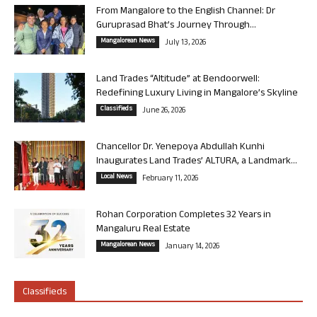
From Mangalore to the English Channel: Dr
Guruprasad Bhat’s Journey Through...
Mangalorean News
July 13, 2026
Land Trades “Altitude” at Bendoorwell:
Redefining Luxury Living in Mangalore’s Skyline
Classifieds
June 26, 2026
Chancellor Dr. Yenepoya Abdullah Kunhi
Inaugurates Land Trades’ ALTURA, a Landmark...
Local News
February 11, 2026
Rohan Corporation Completes 32 Years in
Mangaluru Real Estate
Mangalorean News
January 14, 2026
Classifieds