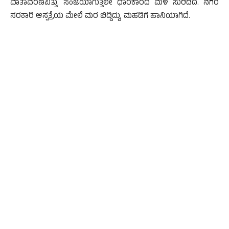
ವಾತಾವರಣವಿತ್ತು. ಸಂಜೆಯಾಗುತ್ತಲೇ ಧಾರಕಾರದ ಮಳೆ ಸುರಿದಿದೆ. ನಗರ
ಸರಕಾರಿ ಆಸ್ಪತ್ರೆಯ ಮೇಲೆ ಮರ ಬಿದ್ದಿದ್ದು, ಮಹಡಿಗೆ ಹಾನಿಯಾಗಿದೆ.