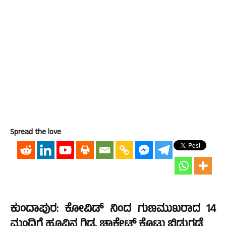
Spread the love
ಕುಂದಾಪುರ: ಕೋವಿಡ್ ನಿಂದ ಗುಣಮುಖರಾದ 14
ಮಂದಿಗೆ ಹೂವಿನ ಗಿಡ, ಚಾಕ್ಲೇಟ್ ಕೊಟ್ಟು ಬಿಡುಗಡೆ