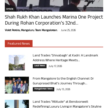
Article
Shah Rukh Khan Launches Marina One Project
During Rohan Corporation’s 32nd...
-
Violet Pereira, Mangaluru. Team Mangalorean.
June 25, 2026
Featured News
Land Trades ‘Shivabagh’ at Kadri: A Landmark
Address Where Heritage Meets...
Local News
July 17, 2026
From Mangalore to the English Channel: Dr
Guruprasad Bhat’s Journey Through...
Mangalorean News
July 13, 2026
Land Trades “Altitude” at Bendoorwell:
Redefining Luxury Living in Mangalore’s Skyline