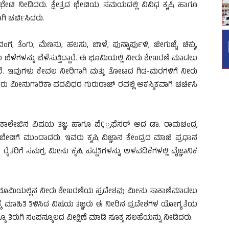
ಟಿ ನೀಡಿದರು. ಕ್ಷೇತ್ರದ ಭೇಟಿಯ ಸಮಯದಲ್ಲಿ ವಿವಿಧ ಕೃಷಿ ಹಾಗೂ
ಗಿ ಚರ್ಚಿಸಿದರು.
 ತೆಂಗು, ಮೆಣಸು, ಹಲಸು, ಬಾಳೆ, ಪುನ್ನಾರ್ಪುಳಿ, ಜೀಗುಜ್ಜೆ, ಚಿಕ್ಕು,
ಯ ಬೆಳೆಗಳನ್ನು ಬೆಳೆಸುತ್ತಿದ್ದಾರೆ. ಈ ಭೂಮಿಯಲ್ಲಿ ನೀರು ಶೇಖರಣೆ ಮಾಡಲು
ಸಿದ್ದಾರೆ. ಇವುಗಳು ಕೇವಲ ನೀರಿಗಾಗಿ ಮತ್ತು ತೋಟದ ಗಿಡ-ಮರಗಳಿಗೆ ನೀರು
ಮೀನುಗಾರಿಕಾ ಪದವಿಧರ ಗುರುರಾಜ್ ರವಲ್ಲಿ ಆಕಸ್ಮಿಕವಾಗಿ ಚರ್ಚಿಸಿ
 ಕಾಲೇಜಿನ ವಿಷಯ ತಜ್ಞ ಹಾಗೂ ಪೆÇ್ರಫೆಸರ್ ಆದ ಡಾ. ರಾಮಚಂದ್ರ
 ಬೇಟಿಗೆ ಮುಂದಾದರು. ಇವರು ಕೃಷಿ ವಿಜ್ಞಾನ ಕೇಂದ್ರದ ಮಾಜಿ ಪ್ರಧಾನ
ರೈತರಿಗೆ ಸಮಗ್ರ ಮೀನು ಕೃಷಿ ಪದ್ದತಿಗಳನ್ನು ಅಳವಡಿಕೆಗಳಲ್ಲಿ ವೈಜ್ಞಾನಿಕ
ಭೂಮಿಯಲ್ಲಿನ ನೀರು ಶೇಖರಣೆಯ ಪ್ರದೇಶವು ಮೀನು ಸಾಕಾಣೆಮಾಡಲು
ಕೆ ಮಾಹಿತಿ ತಿಳಿಸಿದ ವಿಷಯ ತಜ್ಞರು ಈ ನೀರಿನ ಪ್ರದೇಶಗಳ ಯೋಗ್ಯತೆಯ
 ತಿರುಗಿ ಸಂಪನ್ಮೂಲದ ವೀಕ್ಷಿಣೆ ಮಾಡಿ ಸೂಕ್ತ ಸಲಹೆಯನ್ನು ನೀಡಿದರು.