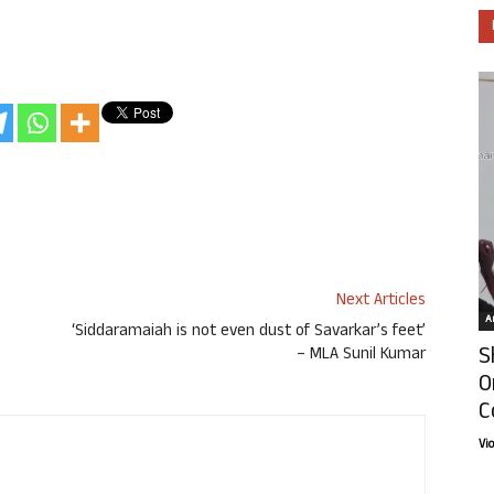
Next Articles
Ar
‘Siddaramaiah is not even dust of Savarkar’s feet’
S
– MLA Sunil Kumar
O
C
Vi