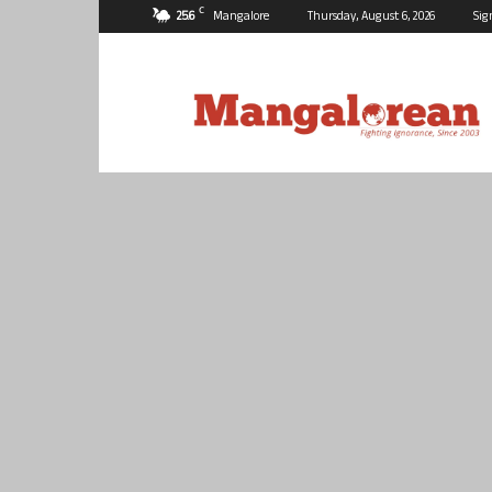
C
25.6
Mangalore
Thursday, August 6, 2026
Sig
Mangalorean.com