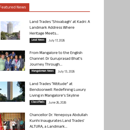
Featured News
Land Trades ‘Shivabagh’ at Kadri: A
Landmark Address Where
Heritage Meets...
Local News
July 17, 2026
From Mangalore to the English
Channel: Dr Guruprasad Bhat’s
Journey Through...
Mangalorean News
July 13, 2026
Land Trades “Altitude” at
Bendoorwell: Redefining Luxury
Living in Mangalore’s Skyline
Classifieds
June 26, 2026
Chancellor Dr. Yenepoya Abdullah
Kunhi Inaugurates Land Trades’
ALTURA, a Landmark...