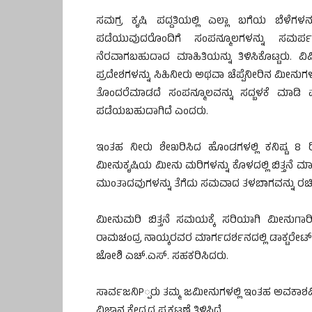
ಸಮಗ್ರ ಕೃಷಿ ಪದ್ದತಿಯಲ್ಲಿ ಎಲ್ಲಾ ಬಗೆಯ ಬೆಳೆಗಳನ
ಪಡೆಯುವುದರೊಂದಿಗೆ ಸಂಪನ್ಮೂಲಗಳನ್ನು ಸಮರ್ಪ
ನೆರವಾಗಬಹುದಾದ ಮಾಹಿತಿಯನ್ನು ತಿಳಿಸಿಕೊಟ್ಟರು. ವ
ಪ್ರದೇಶಗಳನ್ನು ಸಿಹಿನೀರು ಅಥವಾ ಚೆಪ್ಪೆನೀರಿನ ಮೀನು
ತೊಂದರೆಮಾಡದೆ ಸಂಪನ್ಮೂಲವನ್ನು ಸದ್ಬಳಕೆ ಮಾಡಿ ವೈ
ಪಡೆಯಬಹುದಾಗಿದೆ ಎಂದರು.
ಇಂತಹ ನೀರು ಶೇಖರಿಸಿದ ಹೊಂಡಗಳಲ್ಲಿ ಕನಿಷ್ಟ 8 ರಿಂ
ಮೀನುಕೃಷಿಯ ಮೀನು ಮರಿಗಳನ್ನು ಕೊಳದಲ್ಲಿ ಬಿತ್ತನೆ ಮಾಡ
ಮುಂತಾದವುಗಳನ್ನು ತೆಗೆದು ಸಮವಾದ ತಳಬಾಗವನ್ನು ರಚಿಸ
ಮೀನುಮರಿ ಬಿತ್ತನೆ ಸಮಯಕ್ಕೆ ಸರಿಯಾಗಿ ಮೀನುಗಾರ
ರಾಮಚಂದ್ರ ನಾಯ್ಕರವರ ಮಾರ್ಗದರ್ಶನದಲ್ಲಿ ಡಾಕ್ಟರೇಟ್
ಜೋಶಿ ಎಚ್.ಎಸ್. ಸಹಕರಿಸಿದರು.
ಸಾರ್ವಜನಿP್ಪರು ತಮ್ಮ ಜಮೀನುಗಳಲ್ಲಿ ಇಂತಹ ಅವಕಾಶವಿದ
ವಿಜ್ಞಾನ ಕೇದ್ರದ ಪ್ರಕಟಣೆ ತಿಳಿಸಿದೆ.