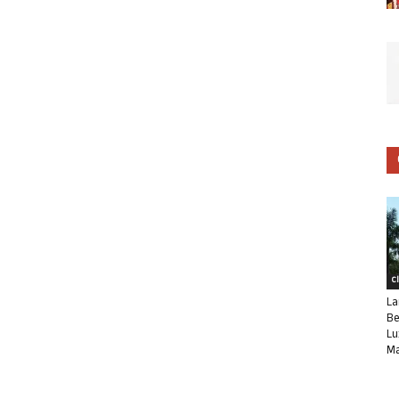
C
La
Be
Lu
Ma