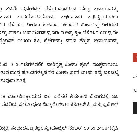
್ನು ಕಡಿಮೆ ಪ್ರದೇಶದಲ್ಲಿ ಬೆಳೆಯುವುದರಿಂದ ಹೆಚ್ಚು ಅದಾಯವನ್ನು
ಕವಾಗಿ ಉಪಯೋಗಿಸಿಕೊಂಡು ಆರ್ಥಿಕವಾಗಿ ಅಭಿವೃದ್ದಿಯಾಗಲು
ಿವಿಧ ಬೆಳೆಗಳಿಗೆ ನೀರನ್ನು ಬಳಸುವ ಸಲುವಾಗಿ ಮೀಸಲಿಟ್ಟ ನೀರಿರುವ
ಗಳನ್ನು ಸಾಕಲು ಉಪಯೊಗಿಸುವುದರಿಂದ ಅನ್ಯ ಕೃಷಿ ಬೆಳೆಗಳಿಗೆ ಯಾವುದೇ
ಜ್ಞಾನಿಕ ರೀತಿಯ ಕೃಷಿ ಬೆಳೆಗಳನ್ನು ಮಾಡಿ ಹೆಚ್ಚಿನ ಅದಾಯವನ್ನು
ದ 9 ತಿಂಗಳುಗಳವರೆಗೆ ನೀರಿದ್ದಲ್ಲಿ ಮೀನು ಕೃಷಿಗೆ ಸೂಕ್ತವಾದುದು.
ುವ ಮುನ್ನ ಹೊಂಡಗಳಲ್ಲಿನ ಕಳೆ ಮೀನು, ಭಕ್ಷಕ ಮೀನು, ಕಪ್ಪೆ, ಜಲಚಿಟ್ಟೆ
U
ುವುದು ಸೂಕ್ತ.
P
ಿಕಾ ಮಹಾವಿದ್ಯಾಲಯದ ಜಲ ಪರಿಸರ ನಿರ್ವಹಣೆ ವಿಭಾಗದಲ್ಲಿ ಡಾ.
 ಪದವಿಯ ಸಂಶೋಧನಾ ವಿದ್ಯಾರ್ಥಿಗಳಾದ ಕಿಶೋರ್ ಸಿ. ಮತ್ತು ಪ್ರವೀಣ್
್ದರೆ, ಸಂಭಂದಪಟ್ಟ ತಜ್ಞರನ್ನು (ಮೊಬೈಲ್ ನಂಬರ್ 99169 24084)ಕೃಷಿ