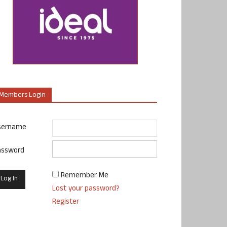
Members Login
sername
assword
Remember Me
Lost your password?
Register