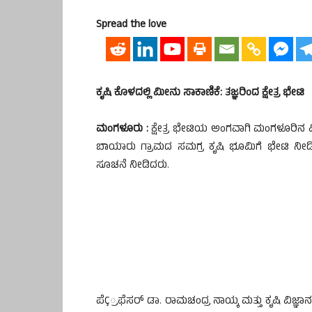
Spread the love
ಕೃಷಿ ಕೊಳದಲ್ಲಿ ಮೀನು ಸಾಕಾಣಿಕೆ: ತಜ್ಞರಿಂದ ಕ್ಷೇತ್ರ ಭೇಟಿ
ಮಂಗಳೂರು :
ಕ್ಷೇತ್ರ ಭೇಟಿಯ ಅಂಗವಾಗಿ ಮಂಗಳೂರಿನ ಮ
ಬಾಯಾರು ಗ್ರಾಮದ ಸಮಗ್ರ ಕೃಷಿ ಭೂಮಿಗೆ ಭೇಟಿ ನೀಡಿ
ಸೂಚನೆ ನೀಡಿದರು.
ಪೆÇ್ರಫೆಸರ್ ಡಾ. ರಾಮಚಂದ್ರ ನಾಯ್ಕ ಮತ್ತು ಕೃಷಿ ವಿಜ