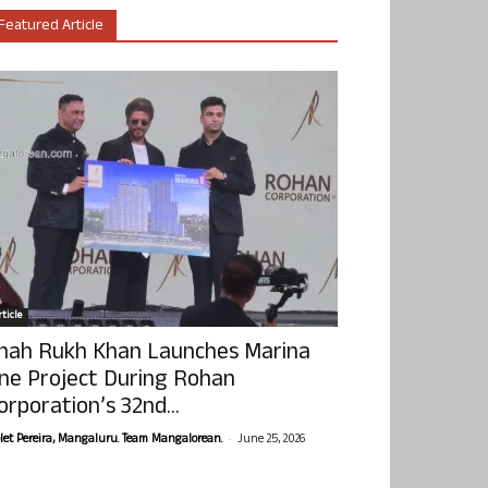
Featured Article
ticle
hah Rukh Khan Launches Marina
ne Project During Rohan
orporation’s 32nd...
-
olet Pereira, Mangaluru. Team Mangalorean.
June 25, 2026