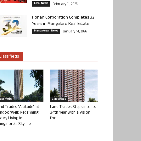
Local News
February 11, 2026
Rohan Corporation Completes 32
Years in Mangaluru Real Estate
Mangalorean News
January 14, 2026
Classifieds
lassifieds
Classifieds
nd Trades “Altitude” at
Land Trades Steps into its
ndoorwell: Redefining
34th Year with a Vision
xury Living in
for...
ngalore’s Skyline