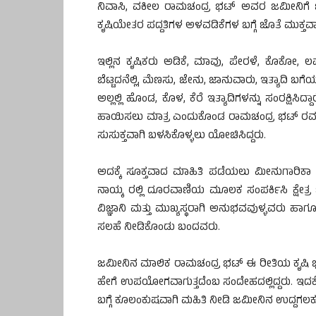
ನಿವಾಸಿ, ವಕೀಲ ರಾಮಚಂದ್ರ ಭಟ್ ಅವರ ಜಮೀನಿಗೆ ಭೇ
ಕೃಷಿಯೇತರ ಪದ್ದತಿಗಳ ಅಳವಡಿಕೆಗಳ ಬಗ್ಗೆ ಜೊತೆ ಮುಕ್ತವಾ
ಇಲ್ಲಿನ ಕೃಷಿಕರು ಅಡಿಕೆ, ಮಾವು, ಪೇರಳೆ, ಕೊಕೋ, ಲವಂಗ,
ಬೆಟ್ಟದನೆಲ್ಲಿ, ಮೆಣಸು, ಜೇನು, ಜಾನುವಾರು, ಇತ್ಯಾದಿ ಬಗೆ
ಅಲ್ಲಲ್ಲಿ ಹೊಂಡ, ಕೊಳ, ಕೆರೆ ಇತ್ಯಾದಿಗಳನ್ನು ಸಂರಕ್ಷಿ
ಹಾಯಿಸಲು ಮಾತ್ರ ಎಂದುಕೊಂಡ ರಾಮಚಂದ್ರ ಭಟ್ ರವರು 
ಸುಸುಕ್ತವಾಗಿ ಬಳಸಿಕೊಳ್ಳಲು ಯೋಚಿಸಿದ್ದರು.
ಅದಕ್ಕೆ ಸೂಕ್ತವಾದ ಮಾಹಿತಿ ಪಡೆಯಲು ಮೀನುಗಾರಿಕಾ
ನಾಯ್ಕ ರಲ್ಲಿ ದೂರವಾಣಿಯ ಮೂಲಕ ಸಂಪರ್ಕಿಸಿ ಕ್ಷೇತ್ರ
ವಿಜ್ಞಾನಿ ಮತ್ತು ಮುಖ್ಯಸ್ಥರಾಗಿ ಅನುಭವವುಳ್ಳವರು ಹಾಗೂ 
ಸಲಹೆ ನೀಡಿಕೊಂಡು ಬಂದವರು.
ಜಮೀನಿನ ಮಾಲಿಕ ರಾಮಚಂದ್ರ ಭಟ್ ಈ ರೀತಿಯ ಕೃಷಿ 
ಹೇಗೆ ಉಪಯೋಗವಾಗುತ್ತದೆಂಬ ಸಂದೇಹದಲ್ಲಿದ್ದರು. ಇದಕ್
ಬಗ್ಗೆ ಕೂಲಂಕುಷವಾಗಿ ಮಹಿತಿ ನೀಡಿ ಜಮೀನಿನ ಉದ್ದಗಲಕ್ಕೂ