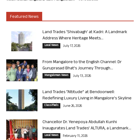
Featured News
Land Trades ‘Shivabagh’ at Kadri: A Landmark
Address Where Heritage Meets...
Local News
July 17, 2026
From Mangalore to the English Channel: Dr
Guruprasad Bhat’s Journey Through...
Mangalorean News
July 13, 2026
Land Trades “Altitude” at Bendoorwell:
Redefining Luxury Living in Mangalore’s Skyline
Classifieds
June 26, 2026
Chancellor Dr. Yenepoya Abdullah Kunhi
Inaugurates Land Trades’ ALTURA, a Landmark...
Local News
February 11, 2026