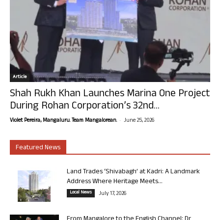
Article
Shah Rukh Khan Launches Marina One Project
During Rohan Corporation’s 32nd...
-
Violet Pereira, Mangaluru. Team Mangalorean.
June 25, 2026
Featured News
Land Trades ‘Shivabagh’ at Kadri: A Landmark
Address Where Heritage Meets...
Local News
July 17, 2026
From Mangalore to the English Channel: Dr