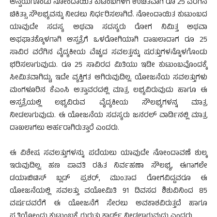
ಅನ್ವಯಗೊಂಡು ನೋಂದಾಯಿತ ಕುಟಂಬಗಳಿಗೆ ಉಚಿತವಾಗಿ ರೂ 25 ವರೆಗಿನ
ಚಿಕಿತ್ಸಾ ಸೌಲಭ್ಯವನ್ನು ನೀಡಲು ನಿರ್ಧರಿಸಲಾಗಿದೆ. ನೋಂದಾಯಿತ ಕುಟುಂಬದ
ಯಾವುದೇ ಸದಸ್ಯ ಅಥವಾ ಸದಸ್ಯರು ರೋಗ ನಿಮಿತ್ತ ಅಥವಾ
ಅಫಘಾತಕ್ಕೊಳಗಾಗಿ ಆಸ್ಪತ್ರೆಗೆ ಒಳರೋಗಿಯಾಗಿ ದಾಖಲಾದಾಗ ರೂ 25
ಸಾವಿರ ವರೆಗಿನ ವೈದ್ಯಕೀಯ ವೆಚ್ಚದ ಸವಲತ್ತನ್ನು ಷರತ್ತುಗಳನ್ನೊಳಗೊಂಡು
ಭರಿಸಲಾಗುವುದು. ರೂ 25 ಸಾವಿರದ ಮಿತಿಯು ಇಡೀ ಕುಟುಂಬವೊಂದಕ್ಕೆ
ಸೀಮಿತವಾಗಿದ್ದು, ಇದೇ ವ್ಯಕ್ತಿಗತ ಆಗಿರುವುದಿಲ್ಲ. ಯೋಜನೆಯ ಸವಲತ್ತುಗಳು
ಮಂಗಳೂರಿನ ಕೆಎಂಸಿ ಅತ್ತಾವರದಲ್ಲಿ ಮಾತ್ರ ಲಭ್ಯವಿರುವುದು ಹಾಗೂ ಈ
ಆಸ್ಪತ್ರೆಯಲ್ಲಿ ಲಭ್ಯವಿರುವ ವೈದ್ಯಕೀಯ ಸೌಲಭ್ಯಗಳನ್ನ ಮಾತ್ರ
ನೀಡಲಾಗುವುದು. ಈ ಯೋಜನೆಯ ಸದಸ್ಯರು ಜನರಲ್ ವಾರ್ಡಿನಲ್ಲಿ ಮಾತ್ರ
ದಾಖಲಾಗಲು ಅರ್ಹರಾಗಿರುತ್ತಾರೆ ಎಂದರು.
ಈ ವಿಶೇಷ ಸವಲತ್ತುಗಳನ್ನು ಪಡೆಯಲು ಯಾವುದೇ ನೋಂದಾವಣೆ ಶುಲ್ಕ
ಇರುವುದಿಲ್ಲ. ಹಣ ಪಾವತಿ ರಹಿತ ನಿರ್ವಹಣಾ ಸೌಲಭ್ಯ, ಈಗಾಗಲೇ
ಡಯಾಬಿಟಿಸ್ ಬ್ಲಡ್ ಪ್ರಶರ್, ಮುಂತಾದ ರೋಗವಿದ್ದವರೂ ಈ
ಯೋಜನೆಯಲ್ಲಿ ಸವಲತ್ತು ವಯೋಮಿತಿ 91 ದಿವಸದ ಶಿಶುವಿನಿಂದ 85
ವರ್ಷದವರೆಗೆ ಈ ಯೋಜನೆಗೆ ಸೇರಲು ಅವಕಾಶವಿರುತ್ತದೆ ಹಾಗೂ
ಪ್ರತಿಯೋಂದು ಕುಟುಂಬಕ್ಕೆ ಗುರುತು ಕಾರ್ಡ್ ನೀಡಲಾಗುವುದು ಎಂದರು.