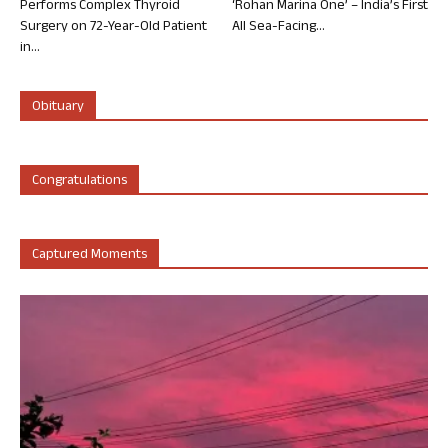
Performs Complex Thyroid
‘Rohan Marina One’ – India’s First
Surgery on 72-Year-Old Patient
All Sea-Facing...
in...
Obituary
Congratulations
Captured Moments