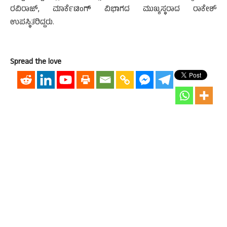
ರವಿರಾಜ್, ಮಾರ್ಕೆಟಿಂಗ್ ವಿಭಾಗದ ಮುಖ್ಯಸ್ಥರಾದ ರಾಕೇಶ್
ಉಪಸ್ಥಿತರಿದ್ದರು.
Spread the love