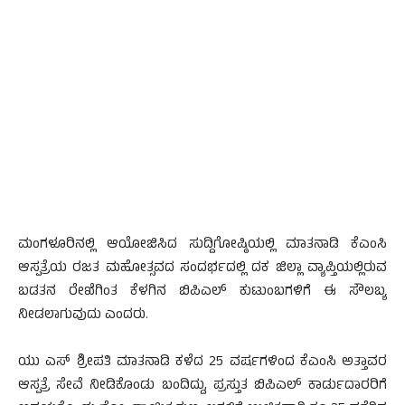
ಮಂಗಳೂರಿನಲ್ಲಿ ಆಯೋಜಿಸಿದ ಸುದ್ದಿಗೋಷ್ಠಿಯಲ್ಲಿ ಮಾತನಾಡಿ ಕೆಎಂಸಿ
ಆಸ್ಪತ್ರೆಯ ರಜತ ಮಹೋತ್ಸವದ ಸಂದರ್ಭದಲ್ಲಿ ದಕ ಜಿಲ್ಲಾ ವ್ಯಾಪ್ತಿಯಲ್ಲಿರುವ
ಬಡತನ ರೇಖೆಗಿಂತ ಕೆಳಗಿನ ಬಿಪಿಎಲ್ ಕುಟುಂಬಗಳಿಗೆ ಈ ಸೌಲಬ್ಯ
ನೀಡಲಾಗುವುದು ಎಂದರು.
ಯು ಎಸ್ ಶ್ರೀಪತಿ ಮಾತನಾಡಿ ಕಳೆದ 25 ವರ್ಷಗಳಿಂದ ಕೆಎಂಸಿ ಅತ್ತಾವರ
ಆಸ್ಪತ್ರೆ ಸೇವೆ ನೀಡಿಕೊಂಡು ಬಂದಿದ್ದು, ಪ್ರಸ್ತುತ ಬಿಪಿಎಲ್ ಕಾರ್ಡುದಾರರಿಗೆ