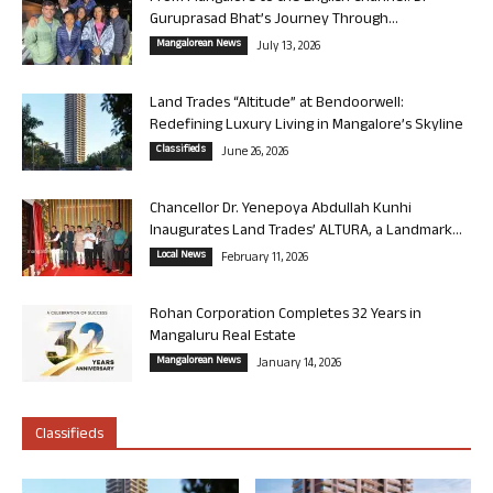
Guruprasad Bhat’s Journey Through...
Mangalorean News
July 13, 2026
Land Trades “Altitude” at Bendoorwell:
Redefining Luxury Living in Mangalore’s Skyline
Classifieds
June 26, 2026
Chancellor Dr. Yenepoya Abdullah Kunhi
Inaugurates Land Trades’ ALTURA, a Landmark...
Local News
February 11, 2026
Rohan Corporation Completes 32 Years in
Mangaluru Real Estate
Mangalorean News
January 14, 2026
Classifieds