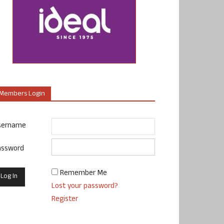
Members Login
sername
assword
Remember Me
Lost your password?
Register