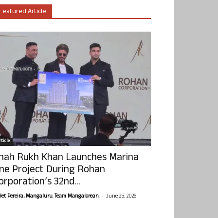
Featured Article
ticle
hah Rukh Khan Launches Marina
ne Project During Rohan
orporation’s 32nd...
-
olet Pereira, Mangaluru. Team Mangalorean.
June 25, 2026