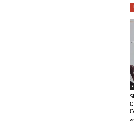
Ar
S
O
C
Vi