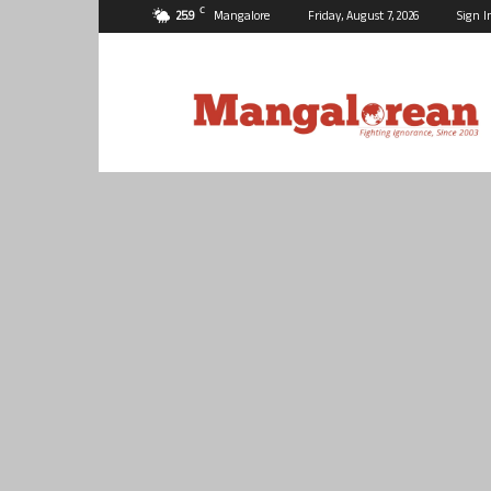
C
25.9
Mangalore
Friday, August 7, 2026
Sign I
Mangalorean.com