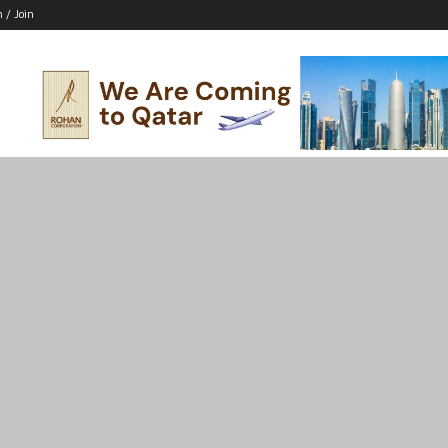
n / Join