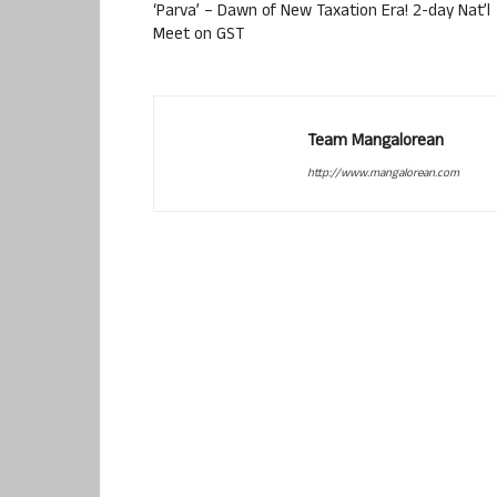
‘Parva’ – Dawn of New Taxation Era! 2-day Nat’l
Meet on GST
Team Mangalorean
http://www.mangalorean.com