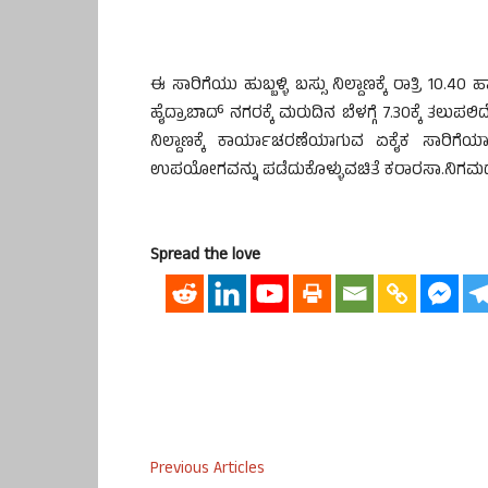
ಈ ಸಾರಿಗೆಯು ಹುಬ್ಬಳ್ಳಿ ಬಸ್ಸು ನಿಲ್ದಾಣಕ್ಕೆ ರಾತ್ರಿ 10.4
ಹೈದ್ರಾಬಾದ್ ನಗರಕ್ಕೆ ಮರುದಿನ ಬೆಳಗ್ಗೆ 7.30ಕ್ಕೆ ತಲುಪ
ನಿಲ್ದಾಣಕ್ಕೆ ಕಾರ್ಯಾಚರಣೆಯಾಗುವ ಏಕೈಕ ಸಾರಿಗೆಯ
ಉಪಯೋಗವನ್ನು ಪಡೆದುಕೊಳ್ಳುವಚಿತೆ ಕರಾರಸಾ.ನಿಗಮದ ಘಟಕ 
Spread the love
Previous Articles