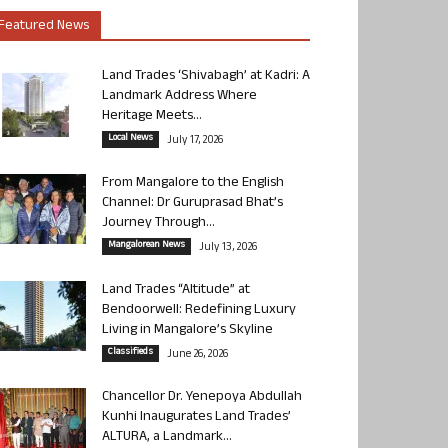
Featured News
Land Trades ‘Shivabagh’ at Kadri: A
Landmark Address Where
Heritage Meets...
Local News
July 17, 2026
From Mangalore to the English
Channel: Dr Guruprasad Bhat’s
Journey Through...
Mangalorean News
July 13, 2026
Land Trades “Altitude” at
Bendoorwell: Redefining Luxury
Living in Mangalore’s Skyline
Classifieds
June 26, 2026
Chancellor Dr. Yenepoya Abdullah
Kunhi Inaugurates Land Trades’
ALTURA, a Landmark...