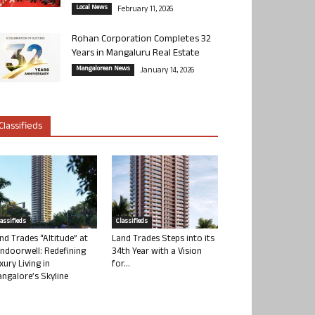
Local News
February 11, 2026
Rohan Corporation Completes 32
Years in Mangaluru Real Estate
Mangalorean News
January 14, 2026
Classifieds
lassifieds
Classifieds
nd Trades “Altitude” at
Land Trades Steps into its
ndoorwell: Redefining
34th Year with a Vision
xury Living in
for...
ngalore’s Skyline