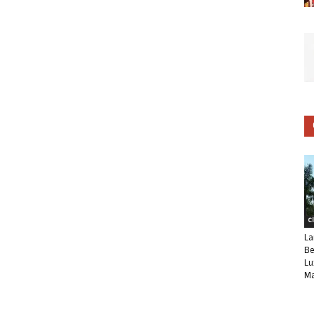
C
La
Be
Lu
Ma