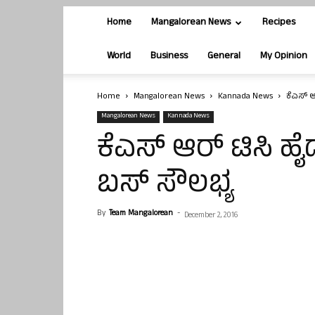
Home
Mangalorean News
Recipes
World
Business
General
My Opinion
Home
Mangalorean News
Kannada News
ಕೆಎಸ್ ಆ
Mangalorean News
Kannada News
ಕೆಎಸ್ ಆರ್ ಟಿಸಿ ಹೈದ
ಬಸ್ ಸೌಲಭ್ಯ
By
Team Mangalorean
-
December 2, 2016