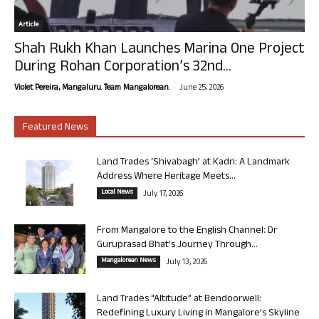
Article
Shah Rukh Khan Launches Marina One Project
During Rohan Corporation’s 32nd...
-
Violet Pereira, Mangaluru. Team Mangalorean.
June 25, 2026
Featured News
Land Trades ‘Shivabagh’ at Kadri: A Landmark
Address Where Heritage Meets...
Local News
July 17, 2026
From Mangalore to the English Channel: Dr
Guruprasad Bhat’s Journey Through...
Mangalorean News
July 13, 2026
Land Trades “Altitude” at Bendoorwell:
Redefining Luxury Living in Mangalore’s Skyline