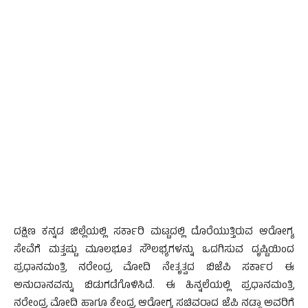
ದಕ್ಷಿಣ ಕನ್ನಡ ಜಿಲ್ಲೆಯಲ್ಲಿ ಸರ್ಕಾರಿ ಮಟ್ಟದಲ್ಲಿ ದೊರೆಯುತ್ತಿರುವ ಆರೋಗ್ಯ
ಸೇವೆಗೆ ಮತ್ತಷ್ಟು ಮೂಲಭೂತ ಸೌಲಭ್ಯಗಳನ್ನು ಒದಗಿಸುವ ದೃಷ್ಟಿಯಿಂದ
ಪ್ರಧಾನಮಂತ್ರಿ ನರೇಂದ್ರ ಮೋದಿ ನೇತೃತ್ವದ ಬಿಜೆಪಿ ಸರ್ಕಾರ ಈ
ಅನುದಾನವನ್ನು ಬಿಡುಗಡೆಗೊಳಿಸಿದೆ. ಈ ಹಿನ್ನಲೆಯಲ್ಲಿ ಪ್ರಧಾನಮಂತ್ರಿ
ನರೇಂದ್ರ ಮೋದಿ ಹಾಗೂ ಕೇಂದ್ರ ಆರೋಗ್ಯ ಸಚಿವರಾದ ಜೆಪಿ ನಡ್ಡಾ ಅವರಿಗೆ