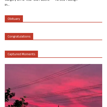
Surgery on 72-Year-Old Patient
All Sea-Facing...
in...
Obituary
Congratulations
Captured Moments