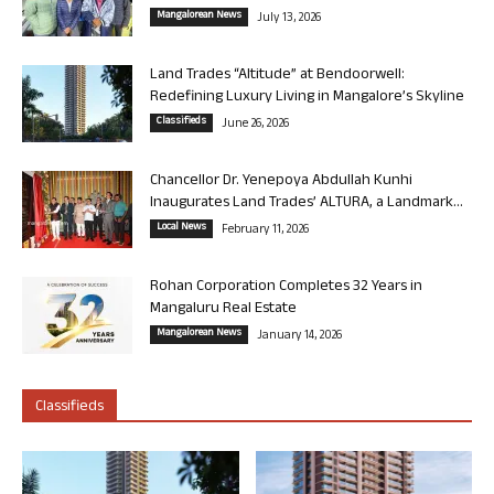
Mangalorean News
July 13, 2026
Land Trades “Altitude” at Bendoorwell:
Redefining Luxury Living in Mangalore’s Skyline
Classifieds
June 26, 2026
Chancellor Dr. Yenepoya Abdullah Kunhi
Inaugurates Land Trades’ ALTURA, a Landmark...
Local News
February 11, 2026
Rohan Corporation Completes 32 Years in
Mangaluru Real Estate
Mangalorean News
January 14, 2026
Classifieds