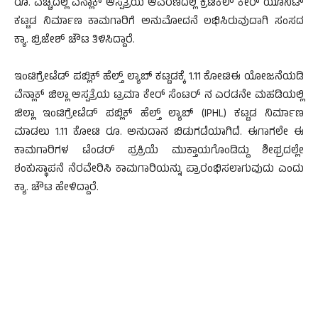
ರೂ. ವೆಚ್ಚದಲ್ಲಿ ವೆನ್ಲಾಕ್ ಆಸ್ಪತ್ರೆಯ ಆವರಣದಲ್ಲಿ ಕ್ರಿಟಿಕಲ್ ಕೇರ್ ಯೂನಿಟ್
ಕಟ್ಟಡ ನಿರ್ಮಾಣ ಕಾಮಗಾರಿಗೆ ಅನುಮೋದನೆ ಲಭಿಸಿರುವುದಾಗಿ ಸಂಸದ
ಕ್ಯಾ. ಬ್ರಿಜೇಶ್‌ ಚೌಟ ತಿಳಿಸಿದ್ದಾರೆ.
ಇಂಟಿಗ್ರೇಟೆಡ್ ಪಬ್ಲಿಕ್ ಹೆಲ್ತ್ ಲ್ಯಾಬ್ ಕಟ್ಟಡಕ್ಕೆ 1.11 ಕೋಟಿಈ ಯೋಜನೆಯಡಿ
ವೆನ್ಲಾಕ್ ಜಿಲ್ಲಾ ಆಸ್ಪತ್ರೆಯ ಟ್ರಮಾ ಕೇರ್ ಸೆಂಟರ್ ನ ಎರಡನೇ ಮಹಡಿಯಲ್ಲಿ
ಜಿಲ್ಲಾ ಇಂಟಿಗ್ರೇಟೆಡ್ ಪಬ್ಲಿಕ್ ಹೆಲ್ತ್ ಲ್ಯಾಬ್ (IPHL) ಕಟ್ಟಡ ನಿರ್ಮಾಣ
ಮಾಡಲು 1.11 ಕೋಟಿ ರೂ. ಅನುದಾನ ಬಿಡುಗಡೆಯಾಗಿದೆ. ಈಗಾಗಲೇ ಈ
ಕಾಮಗಾರಿಗಳ ಟೆಂಡರ್ ಪ್ರಕ್ರಿಯೆ ಮುಕ್ತಾಯಗೊಂಡಿದ್ದು ಶೀಘ್ರದಲ್ಲೇ
ಶಂಕುಸ್ಥಾಪನೆ ನೆರವೇರಿಸಿ ಕಾಮಗಾರಿಯನ್ನು ಪ್ರಾರಂಭಿಸಲಾಗುವುದು ಎಂದು
ಕ್ಯಾ. ಚೌಟ ಹೇಳಿದ್ದಾರೆ.