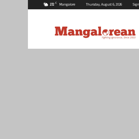
C
27.2
Mangalore
Thursday, August 6, 2026
Sign
Mangalorean.com