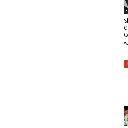
Ar
S
O
C
Vi