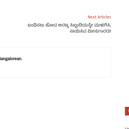
Next Articles
ಬಂಧಿಸಲು ಹೋದ ಅರಣ್ಯ ಸಿಬ್ಬಂದಿಯನ್ನೇ ಮುಳುಗಿಸಿ,
ಸಾಯಿಸಿದ ಮೀನುಗಾರರು!
Mangalorean.