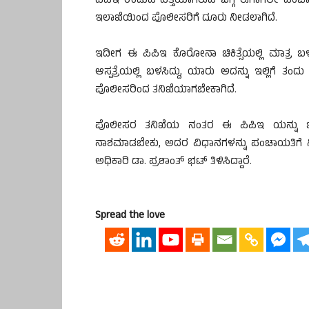
ಪಿಪಿಇ ಉಡುಪಿ ಪತ್ತೆಯಾಗಿರುವ ಬಗ್ಗೆ ಈಗಾಗಲೇ ಪಂಚಾ
ಇಲಾಖೆಯಿಂದ ಪೊಲೀಸರಿಗೆ ದೂರು ನೀಡಲಾಗಿದೆ.
ಇದೀಗ ಈ ಪಿಪಿಇ ಕೊರೋನಾ ಚಿಕಿತ್ಸೆಯಲ್ಲಿ ಮಾತ್ರ
ಆಸ್ಪತ್ರೆಯಲ್ಲಿ ಬಳಸಿದ್ದು, ಯಾರು ಅದನ್ನು ಇಲ್ಲಿಗೆ
ಪೊಲೀಸರಿಂದ ತನಿಖೆಯಾಗಬೇಕಾಗಿದೆ.
ಪೊಲೀಸರ ತನಿಖೆಯ ನಂತರ ಈ ಪಿಪಿಇ ಯನ್ನು ಬಯ
ನಾಶಮಾಡಬೇಕು, ಅದರ ವಿಧಾನಗಳನ್ನು ಪಂಚಾಯತಿಗೆ 
ಅಧಿಕಾರಿ ಡಾ. ಪ್ರಶಾಂತ್ ಭಟ್ ತಿಳಿಸಿದ್ದಾರೆ.
Spread the love