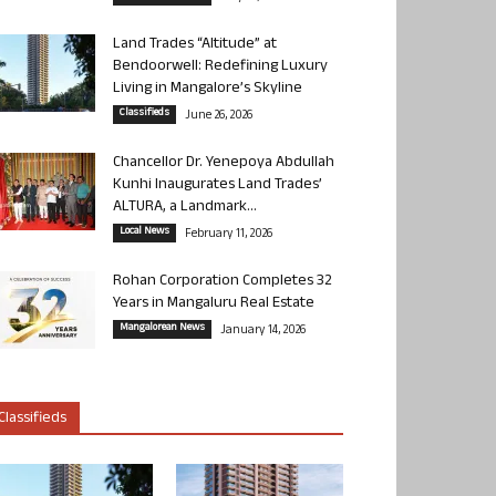
Land Trades “Altitude” at
Bendoorwell: Redefining Luxury
Living in Mangalore’s Skyline
Classifieds
June 26, 2026
Chancellor Dr. Yenepoya Abdullah
Kunhi Inaugurates Land Trades’
ALTURA, a Landmark...
Local News
February 11, 2026
Rohan Corporation Completes 32
Years in Mangaluru Real Estate
Mangalorean News
January 14, 2026
Classifieds