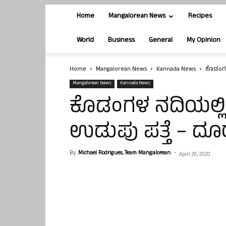
Home
Mangalorean News
Recipes
World
Business
General
My Opinion
Home
Mangalorean News
Kannada News
ಕೊಡಂಗಳ
Mangalorean News
Kannada News
ಕೊಡಂಗಳ ನದಿಯಲ್ಲ
ಉಡುಪು ಪತ್ತೆ – ದ
By
Michael Rodrigues, Team Mangalorean.
-
April 29, 2020