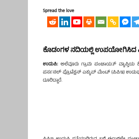
Spread the love
ಕೊಡಂಗಳ ನದಿಯಲ್ಲಿ ಉಪಯೋಗಿಸಿದ ಪಿ
ಉಡುಪಿ:
ಅಲೆವೂರು ಗ್ರಾಮ ಪಂಚಾಯತ್ ವ್ಯಾಪ್ತಿಯ ಕೊಡ
ಪರ್ಸನಲ್ ಪ್ರೊಟೆಕ್ಷನ್ ಎಕ್ಯುಪ್ ಮೆಂಟ್ (ಪಿಪಿಇ) ಉ
ದೂರಿದ್ದಾರೆ.