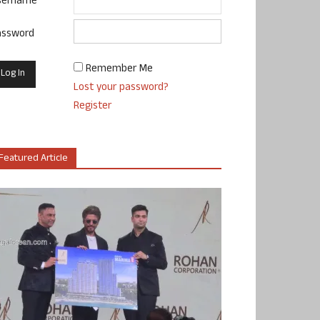
sername
assword
Remember Me
Lost your password?
Register
Featured Article