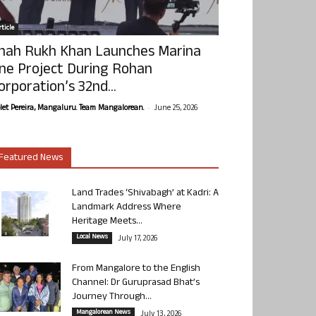
ticle
hah Rukh Khan Launches Marina
ne Project During Rohan
orporation’s 32nd...
-
olet Pereira, Mangaluru. Team Mangalorean.
June 25, 2026
Featured News
Land Trades ‘Shivabagh’ at Kadri: A
Landmark Address Where
Heritage Meets...
Local News
July 17, 2026
From Mangalore to the English
Channel: Dr Guruprasad Bhat’s
Journey Through...
Mangalorean News
July 13, 2026