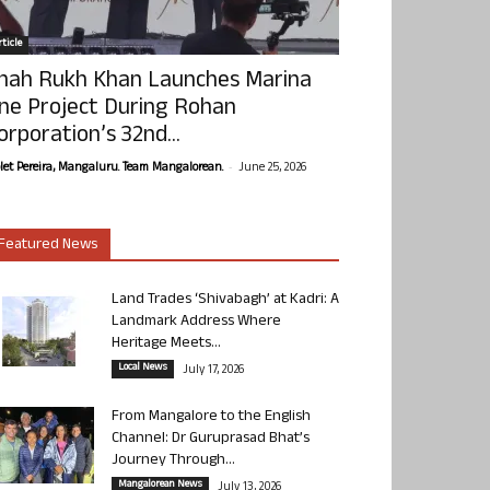
ticle
hah Rukh Khan Launches Marina
ne Project During Rohan
orporation’s 32nd...
-
olet Pereira, Mangaluru. Team Mangalorean.
June 25, 2026
Featured News
Land Trades ‘Shivabagh’ at Kadri: A
Landmark Address Where
Heritage Meets...
Local News
July 17, 2026
From Mangalore to the English
Channel: Dr Guruprasad Bhat’s
Journey Through...
Mangalorean News
July 13, 2026