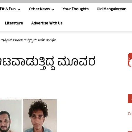
Fit & Fun
Other News
Your Thoughts
Old Mangalorean
Literature
Advertise With Us
: ಇಸ್ಪೀಟ್ ಆಟವಾಡುತ್ತಿದ್ದ ಮೂವರ ಬಂಧನ
ಆಟವಾಡುತ್ತಿದ್ದ ಮೂವರ
Co