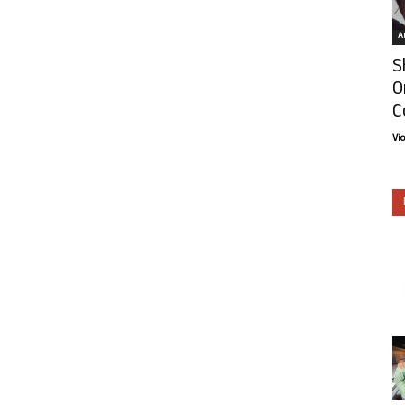
Ar
S
O
C
Vi