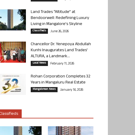
Land Trades “Altitude” at
Bendoorwell: Redefining Luxury
Living in Mangalore’s Skyline
Classifieds
June 26, 2026
Chancellor Dr. Yenepoya Abdullah
Kunhi Inaugurates Land Trades’
ALTURA, a Landmark...
Local News
February 11, 2026
Rohan Corporation Completes 32
Years in Mangaluru Real Estate
Mangalorean News
January 14, 2026
Classifieds