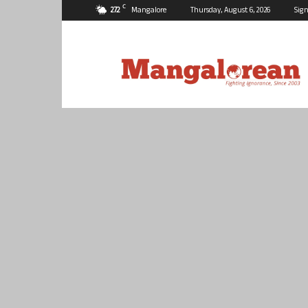
C
27.2
Mangalore
Thursday, August 6, 2026
Sign
Mangalorean.com