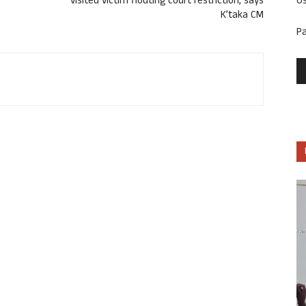
U
visited victim flouting court restriction, says
K’taka CM
P