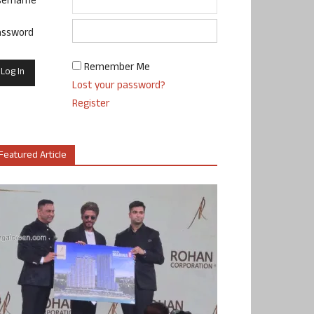
sername
assword
Remember Me
Lost your password?
Register
Featured Article