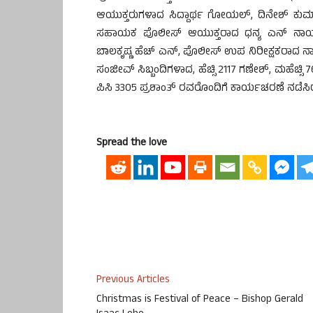
ಆಯುಕ್ತರುಗಳಾದ ಸಿದ್ದಾರ್ಥ ಗೋಯಲ್, ದಿನೇಶ್ ಕು
ಸಹಾಯಕ ಪೊಲೀಸ್ ಆಯುಕ್ತರಾದ ಧನ್ಯ ಎನ್ ನಾಯಕ
ಬಾಲಕೃಷ್ಣ ಹೆಚ್ ಎನ್, ಪೊಲೀಸ್ ಉಪ ನಿರೀಕ್ಷಕರಾದ
ಸಂಜೀವ್ ಸಿಬ್ಬಂದಿಗಳಾದ, ಹೆಚ್ಸಿ 2117 ಗಣೇಶ್, ಮಹೆಚ್ಸಿ
ಪಿಸಿ 3305 ಪ್ರಶಾಂತ್ ರವರೊಂದಿಗೆ ಕಾರ್ಯಚರಣೆ ನಡೆಸಿರುತ
Spread the love
Previous Articles
Christmas is Festival of Peace – Bishop Gerald