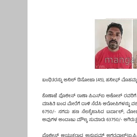
ಬಂಧಿತರನ್ನು ಅನಿಲ್ ಡಿಸೋಜಾ (45), ಹನೀಫ್ ಮೊಹಮ್ಮದ
ಕೊಣಾಜೆ ಪೊಲೀಸ್ ಠಾಣಾ ಪಿಎಸ್ಐ ಅಶೋಕ್ ರವರಿಗೆ ಹರೇ
ಮಾಹಿತಿ ಬಂದ ಮೇರೆಗೆ ದಾಳಿ ನೆಡೆಸಿ ಆರೋಪಿಗಳನ್ನು ವಶಕ
6750/- ನಗದು ಹಣ ನೆಲಕ್ಕೆಹಾಸಿದ ಟರ್ಪಾಲ್, ಮೋಬೈಲ
ಅವುಗಳ ಅಂದಾಜು ಮೌಲ್ಯ ಸುಮಾರು 63750/- ಆಗಿರುತ್ತದ
ಪೊಲೀಸ್ ಆಯುಕ್ತರಾದ ಅನುಪಮ್ ಅಗರವಾಲ್(ಐ.ಪಿ