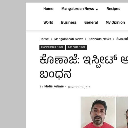
Home
Mangalorean News
Recipes
World
Business
General
My Opinion
Home
Mangalorean News
Kannada News
ಕೊಣಾಜೆ
Mangalorean News
Kannada News
ಕೊಣಾಜೆ: ಇಸ್ಪೀಟ್ 
ಬಂಧನ
By
Media Release
-
December 16, 2023