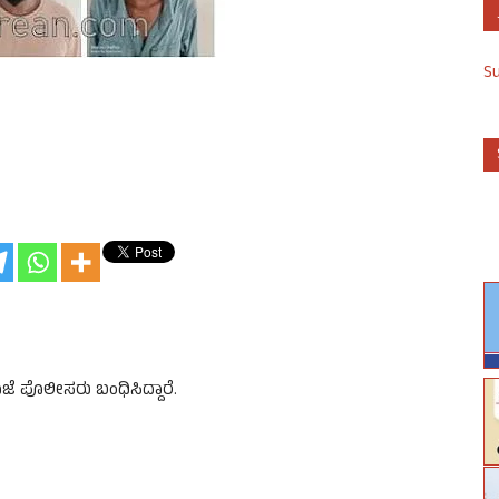
S
ಜೆ ಪೊಲೀಸರು ಬಂಧಿಸಿದ್ದಾರೆ.