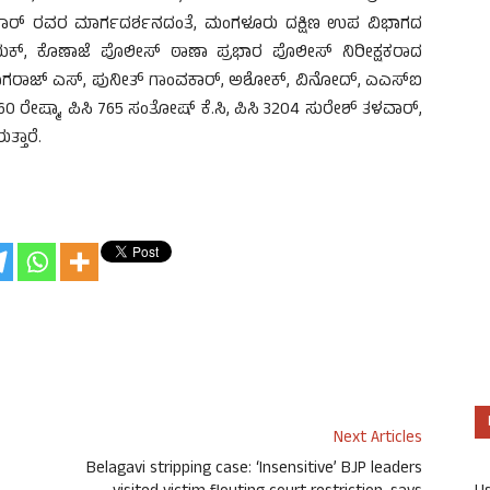
ಮಾರ್ ರವರ ಮಾರ್ಗದರ್ಶನದಂತೆ, ಮಂಗಳೂರು ದಕ್ಷಿಣ ಉಪ ವಿಭಾಗದ
್, ಕೊಣಾಜೆ ಪೊಲೀಸ್ ಠಾಣಾ ಪ್ರಭಾರ ಪೊಲೀಸ್ ನಿರೀಕ್ಷಕರಾದ
 ನಾಗರಾಜ್ ಎಸ್, ಪುನೀತ್ ಗಾಂವಕಾರ್, ಅಶೋಕ್, ವಿನೋದ್, ಎಎಸ್ಐ
 760 ರೇಷ್ಮಾ, ಪಿಸಿ 765 ಸಂತೋಷ್ ಕೆ.ಸಿ, ಪಿಸಿ 3204 ಸುರೇಶ್ ತಳವಾರ್,
್ತಾರೆ.
Next Articles
Belagavi stripping case: ‘Insensitive’ BJP leaders