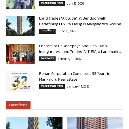
Mangalorean News
July 13, 2026
Land Trades “Altitude” at Bendoorwell:
Redefining Luxury Living in Mangalore’s Skyline
Classifieds
June 26, 2026
Chancellor Dr. Yenepoya Abdullah Kunhi
Inaugurates Land Trades’ ALTURA, a Landmark...
Local News
February 11, 2026
Rohan Corporation Completes 32 Years in
Mangaluru Real Estate
Mangalorean News
January 14, 2026
Classifieds