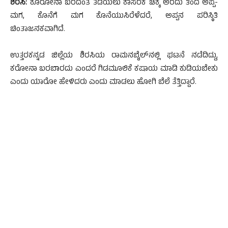
ಶಿರಸಿ:
ಕೊರೋನಾ ಬರದಂತೆ ತಡೆಯಲು ಕಾಸರಕ ಚಕ್ಕೆ ಅರೆದು ತಿಂದ ಅಪ್ಪ-
ಮಗ, ಕೊನೆಗೆ ಮಗ ಕೊನೆಯುಸಿರೆಳೆದರೆ, ಅಪ್ಪನ ಪರಿಸ್ಥಿತಿ
ಚಿಂತಾಜನಕವಾಗಿದೆ.
ಉತ್ತರಕನ್ನಡ ಜಿಲ್ಲೆಯ ಶಿರಸಿಯ ರಾಮನಬೈಲ್‌ನಲ್ಲಿ ಘಟನೆ ನಡೆದಿದ್ದು,
ಕರೋನಾ ಬರಬಾರದು ಎಂದರೆ ಗಿಡಮೂಲಿಕೆ ಕಷಾಯ ಮಾಡಿ ಕುಡಿಯಬೇಕು
ಎಂದು ಯಾರೋ ಹೇಳಿದರು ಎಂದು ಮಾಡಲು ಹೋಗಿ ಬೆಲೆ ತೆತ್ತಿದ್ದಾರೆ.