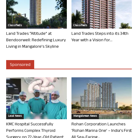
Classifieds
Classifieds
Land Trades “Altitude” at
Land Trades Steps into its 34th
Bendoorwell: Redefining Luxury
Year with a Vision for...
Living in Mangalore’s Skyline
Sponsored
Local News
Mangalorean News
KMC Hospital Successfully
Rohan Corporation Launches
Performs Complex Thyroid
‘Rohan Marina One’ – India’s First
Surgery on 72-Year-Old Patient
All Sea-Facing...