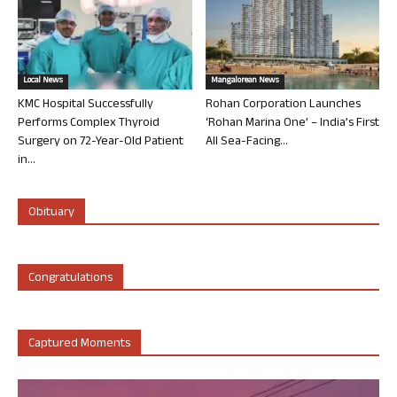
Local News
Mangalorean News
KMC Hospital Successfully
Rohan Corporation Launches
Performs Complex Thyroid
‘Rohan Marina One’ – India’s First
Surgery on 72-Year-Old Patient
All Sea-Facing...
in...
Obituary
Congratulations
Captured Moments