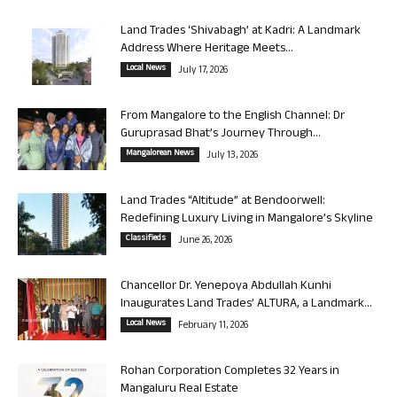
Land Trades ‘Shivabagh’ at Kadri: A Landmark
Address Where Heritage Meets...
Local News
July 17, 2026
From Mangalore to the English Channel: Dr
Guruprasad Bhat’s Journey Through...
Mangalorean News
July 13, 2026
Land Trades “Altitude” at Bendoorwell:
Redefining Luxury Living in Mangalore’s Skyline
Classifieds
June 26, 2026
Chancellor Dr. Yenepoya Abdullah Kunhi
Inaugurates Land Trades’ ALTURA, a Landmark...
Local News
February 11, 2026
Rohan Corporation Completes 32 Years in
Mangaluru Real Estate