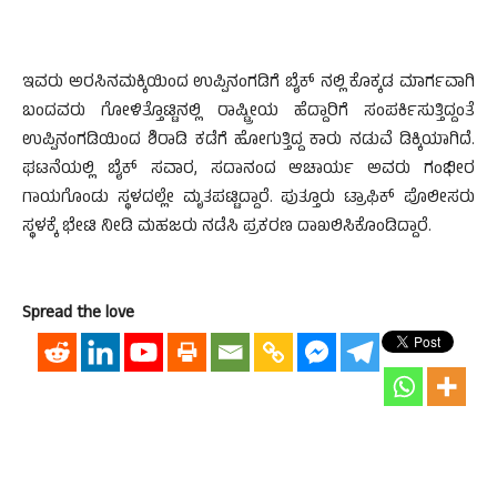
ಇವರು ಅರಸಿನಮಕ್ಕಿಯಿಂದ ಉಪ್ಪಿನಂಗಡಿಗೆ ಬೈಕ್ ನಲ್ಲಿ ಕೊಕ್ಕಡ ಮಾರ್ಗವಾಗಿ
ಬಂದವರು ಗೋಳಿತ್ತೊಟ್ಟಿನಲ್ಲಿ ರಾಷ್ಟ್ರೀಯ ಹೆದ್ದಾರಿಗೆ ಸಂಪರ್ಕಿಸುತ್ತಿದ್ದಂತೆ
ಉಪ್ಪಿನಂಗಡಿಯಿಂದ ಶಿರಾಡಿ ಕಡೆಗೆ ಹೋಗುತ್ತಿದ್ದ ಕಾರು ನಡುವೆ ಡಿಕ್ಕಿಯಾಗಿದೆ.
ಘಟನೆಯಲ್ಲಿ ಬೈಕ್ ಸವಾರ, ಸದಾನಂದ ಆಚಾರ್ಯ ಅವರು ಗಂಭೀರ
ಗಾಯಗೊಂಡು ಸ್ಥಳದಲ್ಲೇ ಮೃತಪಟ್ಟಿದ್ದಾರೆ. ಪುತ್ತೂರು ಟ್ರಾಫಿಕ್ ಪೊಲೀಸರು
ಸ್ಥಳಕ್ಕೆ ಭೇಟಿ ನೀಡಿ ಮಹಜರು ನಡೆಸಿ ಪ್ರಕರಣ ದಾಖಲಿಸಿಕೊಂಡಿದ್ದಾರೆ.
Spread the love