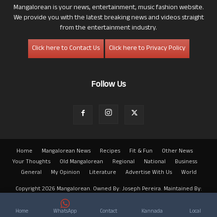
Mangalorean is your news, entertainment, music fashion website.
We provide you with the latest breaking news and videos straight
from the entertainment industry.
Click here to Contact Us
Click here to Privacy Policy
Follow Us
Home
Mangalorean News
Recipes
Fit & Fun
Other News
Your Thoughts
Old Mangalorean
Regional
National
Business
General
My Opinion
Literature
Advertise With Us
World
Copyright 2026 Mangalorean. Owned By: Joseph Pereira. Maintained By:
Arwin
Home
WhatsApp
Contact
Kannada
Local