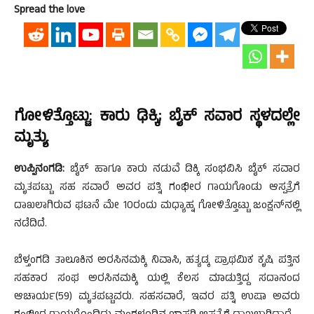
Spread the love
ಗೋಳಿತ್ತೊಟ್ಟು: ಕಾರು ಢಿಕ್ಕಿ; ಬೈಕ್ ಸವಾರ ಸ್ಥಳದಲ್ಲೇ
ಮೃತ್ಯು
ಉಪ್ಪಿನಂಗಡಿ:
ಬೈಕ್ ಹಾಗೂ ಕಾರು ನಡುವೆ ಡಿಕ್ಕಿ ಸಂಭವಿಸಿ ಬೈಕ್ ಸವಾರ
ಮೃತಪಟ್ಟು ಸಹ ಸವಾರೆ ಅವರ ಪತ್ನಿ ಗಂಭೀರ ಗಾಯಗೊಂಡು ಆಸ್ಪತ್ರೆಗೆ
ದಾಖಲಾಗಿರುವ ಘಟನೆ ಮೇ 10ರಂದು ಮಧ್ಯಾಹ್ನ ಗೋಳಿತ್ತೊಟ್ಟು ಜಂಕ್ಷನ್‍ನಲ್ಲಿ
ನಡೆದಿದೆ.
ಬೆಳ್ತಂಗಡಿ ತಾಲೂಕಿನ ಅರಸಿನಮಕ್ಕಿ ನಿವಾಸಿ, ಹತ್ಯಡ್ಕ ಪ್ರಾಥಮಿಕ ಕೃಷಿ ಪತ್ತಿನ
ಸಹಕಾರ ಸಂಘ ಅರಸಿನಮಕ್ಕಿ ಯಲ್ಲಿ ಕೆಲಸ ಮಾಡುತ್ತಿದ್ದ ಸದಾನಂದ
ಆಚಾರ್ಯ(59) ಮೃತಪಟ್ಟವರು. ಸಹಸವಾರೆ, ಇವರ ಪತ್ನಿ ಉಷಾ ಅವರು