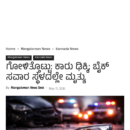
Home
Mangalorean News
Kannada News
Mangalorean News
Kannada News
ಗೋಳಿತ್ತೊಟ್ಟು: ಕಾರು ಢಿಕ್ಕಿ; ಬೈಕ್
ಸವಾರ ಸ್ಥಳದಲ್ಲೇ ಮೃತ್ಯು
By
Mangalorean News Desk
-
May 11, 2026