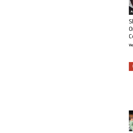
Ar
S
O
C
Vi