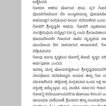
ಬಣ್ಣಿಸಿದರು.
ಗೋಕುಲ ಅಳಿದು ಹೋಗುವ ಭಯ, ಪ್ರತಿ ಗೋವಿನ 
ಪೊಡವಿಗೊಡೆಯನ ನೆಲ ಸಂಸ್ಕøತಿಯನ್ನು ಪೋಷಿಸಿಕೊಂಡ
ಅಭಯಾಕ್ಷರ ಸಂಗ್ರಹಿಸುವ ಕಾರ್ಯ ನಡೆಯಬೇಕು ಎಂದು 
ಗೋವಿಗೆ ಶ್ರೀಕೃಷ್ಣನೇ ಅಭಯ. ಗೋವಿಗೆ ಪ್ರಾಣಾಪಾಯವಿ
ಸಂರಕ್ಷಿಸುವುದು ನಮ್ಮೆಲ್ಲರ ಕರ್ತವ್ಯ ಎಂದು ಶ್ರೀರಾಮಚ
ಭೂಪಟದಿಂದಲೇ ಗೋವಂಶ ನಾಶದ ಮೃತ್ಯುಭಯ ಕಾಡ
ಮುಂದೊಂದು ದಿನ ನಾಶವಾಗುವ ಅಪಾಯವಿದೆ. ಗೋವು ಇಲ
ವಿಶ್ಲೇಷಿಸಿದರು.
ಗೋವು ಹಾಗೂ ಕೃಷ್ಣನಿಂದ ಲೋಕಕ್ಕೆ ಶೋಭೆ. ಕೃಷ್ಣನ ಸನ್
ಅರ್ಥಪೂರ್ಣ ಎಂದರು.
ಇದಕ್ಕೂ ಮುನ್ನ ಜೋಡುಕಟ್ಟೆಯಿಂದ ಶ್ರೀಕೃಷ್ಣಮಠದವ
ವೇದಘೋಷ ನಡೆಸಿಕೊಟ್ಟರು. ಉಡುಪಿ ಜಿಲ್ಲಾ ಗೋ ಪರಿವಾರದ 
ಮಾತನಾಡಿದರು. ಜಿಲ್ಲೆಯಲ್ಲಿ ಸಂಗ್ರಹವಾದ ಒಂದು ಲಕ್ಷ 
ರಕ್ತದಲ್ಲಿ ಹಕ್ಕೊತ್ತಾಯ ಪತ್ರ ಮಂಡಿಸಿ ಸರ್ಕಾರದ ಗಮನ
ಗೋಹತ್ಯೆ ನಿಷೇಧವಾಗುವವರೆಗೂ ಹೋರಾಟ ನಿರಂತರ ಎ
ನಾರಾಯಣ ಮಣಿಯಾಣಿ, ಶ್ರೀಮಠದ ಜಿಲ್ಲಾ ಸಂಪರ್ಕಾಧಿಕಾರಿ