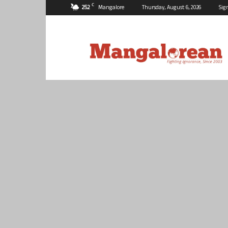
C
25.2
Mangalore
Thursday, August 6, 2026
Sig
Mangalorean.com