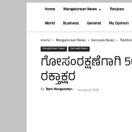
Home
Mangalorean News
Recipes
World
Business
General
My Opinion
Home
Mangalorean News
Kannada News
ಗೋಸಂರಕ್
Mangalorean News
Kannada News
ಗೋಸಂರಕ್ಷಣೆಗಾಗಿ 5
ರಕ್ತಾಕ್ಷರ
By
Team Mangalorean
-
January 6, 2018