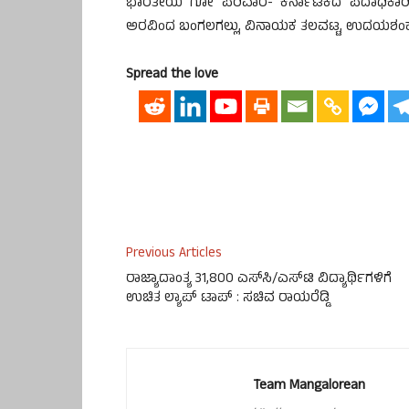
ಭಾರತೀಯ ಗೋ ಪರಿವಾರ- ಕರ್ನಾಟಕದ ಪದಾಧಿಕಾರಿಗಳಾ
ಅರವಿಂದ ಬಂಗಲಗಲ್ಲು, ವಿನಾಯಕ ತಲವಟ್ಟ, ಉದಯಶಂಕರ ಭ
Spread the love
Previous Articles
ರಾಜ್ಯಾದಾಂತ್ಯ 31,800 ಎಸ್‍ಸಿ/ಎಸ್‍ಟಿ ವಿದ್ಯಾರ್ಥಿಗಳಿಗೆ
ಉಚಿತ ಲ್ಯಾಪ್ ಟಾಪ್ : ಸಚಿವ ರಾಯರೆಡ್ಡಿ
Team Mangalorean