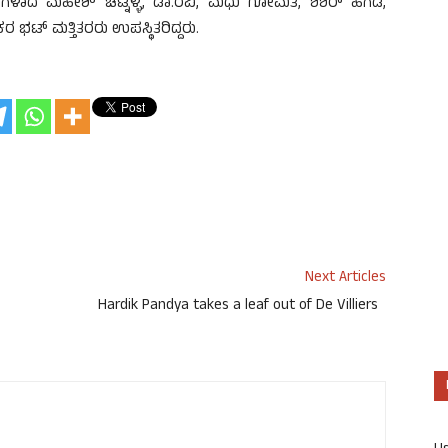
ದ ಮಹೇಶ್ ಚಟ್ನಳ್ಳಿ, ಡಾ.ರವಿ, ಮಧು ಗೋಮತಿ, ಶಿಶಿರ್ ಹೆಗಡೆ,
ಟ್ ಮತ್ತಿತರರು ಉಪಸ್ಥಿತರಿದ್ದರು.
Next Articles
Hardik Pandya takes a leaf out of De Villiers