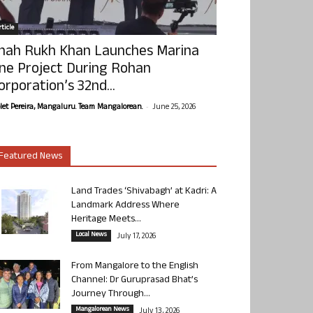
ticle
hah Rukh Khan Launches Marina
ne Project During Rohan
orporation’s 32nd...
-
olet Pereira, Mangaluru. Team Mangalorean.
June 25, 2026
Featured News
Land Trades ‘Shivabagh’ at Kadri: A
Landmark Address Where
Heritage Meets...
Local News
July 17, 2026
From Mangalore to the English
Channel: Dr Guruprasad Bhat’s
Journey Through...
Mangalorean News
July 13, 2026