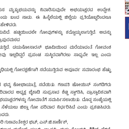
ಮೃತ್ಯುಭಯವನ್ನು ನಿವಾರಿಸುವುದೇ ಅಭಯಾಕ್ಷರದ ಉದ್ದೇಶ.
ು ಬಂದ ನಾಡು. ಈ ಹಿನ್ನೆಲೆಯಲ್ಲಿ ಜಿಲ್ಲೆಯ ಪ್ರತಿಯೊಬ್ಬರಿಂದಲೂ
ಹೇಳಿದರು.
ದೆ. ಹಟ್ಟಿಯಿಂದಲೇ ಗೋವುಗಳನ್ನು ಕದ್ದೊಯ್ಯಲಾಗುತ್ತಿದೆ. ಅದನ್ನು
ಂದ್ರಾಪುರಮಠದ
ುತ್ತಿದೆ. ಡಯನೋಸಾರಸ್ ಭೂಮಿಯಿಂದ ಮರೆಯಾದಂತೆ ಗೋವಂಶ
್ಲದಿದ್ದರೆ ಪ್ರಪಂಚ ಸುಸ್ಥಿರವಾಗಿರಲು ಸಾಧ್ಯವೇ ಇಲ್ಲ ಎಂದು
ನಿಧಿಯಲ್ಲಿ ಗೋರಕ್ಷಣೆಗಾಗಿ ನಡೆಯುತ್ತಿರುವ ಅಪೂರ್ವ ಸಮಾರಂಭ ಹೆಚ್ಚು
ರೆಗೆ ಭವ್ಯ ಶೋಭಾಯಾತ್ರೆ ನಡೆಯಿತು. ಗಣಪತಿ ಜೋಯಿಸ್ ಸಂಗಡಿಗರು
ಅಧ್ಯಕ್ಷ ಬೈಕಾಡಿ ಸುಪ್ರಸಾದ ಶೆಟ್ಟಿ ಸ್ವಾಗತಿಸಿ, ಪ್ರಾಸ್ತಾವಿಕವಾಗಿ
ಅಭಯಾಕ್ಷರಗಳನ್ನು ಗೋಮಾತೆಗೆ ಸಮರ್ಪಿಸಲಾಯಿತು. ದೊಡ್ಡ ಸಂಖ್ಯೆಯಲ್ಲಿ
 ಸೆಳೆಯಲು ಜಿಲ್ಲಾ ಗೋ ಪರಿವಾರ ನಿರ್ಧರಿಸಿದೆ ಎಂದು ಪ್ರಕಟಿಸಿದರು.
ಂದರು.
 ಗುಣವಂತೇಶ್ವರ ಭಟ್, ಎಸ್.ಜಿ.ಕಾರ್ಣಿಕ್,