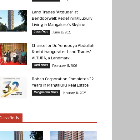
Land Trades “Altitude” at
Bendoorwell: Redefining Luxury
Living in Mangalore’s Skyline
Classifieds
June 26, 2026
Chancellor Dr. Yenepoya Abdullah
Kunhi Inaugurates Land Trades’
ALTURA, a Landmark...
Local News
February 11, 2026
Rohan Corporation Completes 32
Years in Mangaluru Real Estate
Mangalorean News
January 14, 2026
Classifieds