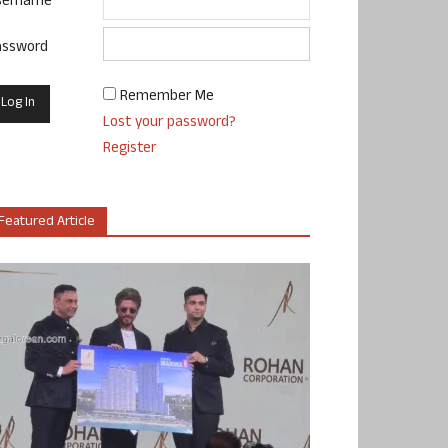
sername
assword
Remember Me
Lost your password?
Register
Featured Article