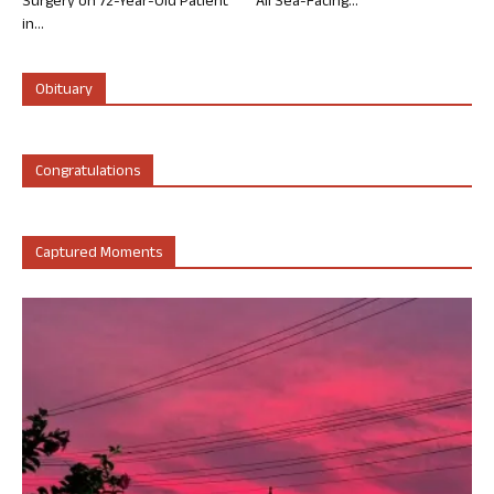
Surgery on 72-Year-Old Patient
All Sea-Facing...
in...
Obituary
Congratulations
Captured Moments