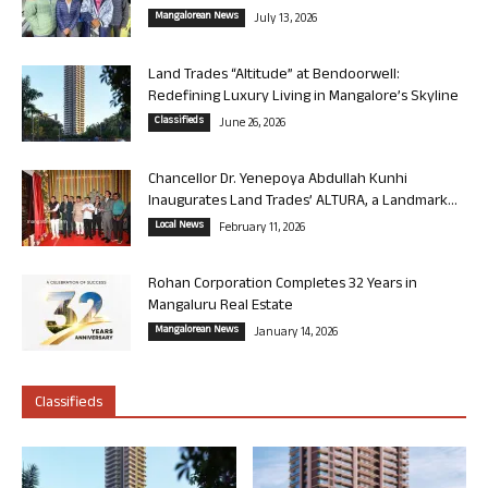
Mangalorean News
July 13, 2026
Land Trades “Altitude” at Bendoorwell:
Redefining Luxury Living in Mangalore’s Skyline
Classifieds
June 26, 2026
Chancellor Dr. Yenepoya Abdullah Kunhi
Inaugurates Land Trades’ ALTURA, a Landmark...
Local News
February 11, 2026
Rohan Corporation Completes 32 Years in
Mangaluru Real Estate
Mangalorean News
January 14, 2026
Classifieds