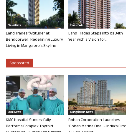
Classifieds
Classifieds
Land Trades “Altitude” at
Land Trades Steps into its 34th
Bendoorwell: Redefining Luxury
Year with a Vision for...
Living in Mangalore’s Skyline
Sponsored
Local News
Mangalorean News
KMC Hospital Successfully
Rohan Corporation Launches
Performs Complex Thyroid
‘Rohan Marina One’ – India’s First