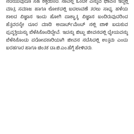
ನಡೆಯುವುದೂ ಸಹ ಶಕ್ತಿಯಿಂದ. ನಾವೆಲ್ಲ ಒಂದೇ ಎನ್ನುವ ಭಾವನೆ ಇದ್ದಲ್ಲಿ
ಮಾತ್ರ ಸಮಾಜ ಹಾಗೂ ಲೋಕದಲ್ಲಿ ಬದಲಾವಣೆ ತರಲು ಸಾಧ್ಯ. ಹಳೆಯ
ಕಾಲದ ವಿಜ್ಞಾನ ಇಂದು ಹೋಗಿ ಪಾಶ್ಚಾತ್ಯ ವಿಜ್ಞಾನ ಬಂದಿರುವುದರಿಂದ
ಹೆತ್ತವರನ್ನೇ ದೂರ ಮಾಡಿ ಅಪಾರ್ಟ್‍ಮೆಂಟ್ ನಲ್ಲಿ ಬಾಳಿ ಬದುಕುವ
ಪ್ರವೃತ್ತಿಯನ್ನು ಬೆಳೆಸಿಕೊಂಡಿದ್ದೇವೆ. ಇದನ್ನು ಬಿಟ್ಟು ಜೀವನದಲ್ಲಿ ಧ್ಯೇಯವನ್ನು
ಬೆಳೆಸಿಕೊಂಡು ಪರೋಪಕಾರಿಯಾಗಿ ಜೀವನ ನಡೆಸಿದಲ್ಲಿ ಉತ್ತಮ ಎಂದು
ಬರಹಗಾರ ಹಾಗೂ ಚಿಂತಕ ಡಾ.ಬಿ.ಎಂ.ಹೆಗ್ಡೆ ಹೇಳಿದರು.