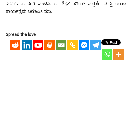
ಪಿ.ಡಿ.ಓ ಪಾರ್ವತಿ ವಂದಿಸಿದರು. ಶಿಕ್ಷಕ ಸತೀಶ್ ವಡ್ಡರ್ಸೆ ಮತ್ತು ಉಷಾ
ಕಾರ್ಯಕ್ರಮ ನಿರೂಪಿಸಿದರು.
Spread the love