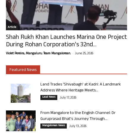
Article
Shah Rukh Khan Launches Marina One Project
During Rohan Corporation’s 32nd...
-
Violet Pereira, Mangaluru. Team Mangalorean.
June 25, 2026
Featured News
Land Trades ‘Shivabagh’ at Kadri: A Landmark
Address Where Heritage Meets...
Local News
July 17, 2026
From Mangalore to the English Channel: Dr
Guruprasad Bhat’s Journey Through...
Mangalorean News
July 13, 2026