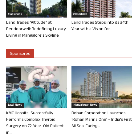
Classifieds
Classifieds
Land Trades “Altitude” at
Land Trades Steps into its 34th
Bendoorwell: Redefining Luxury
Year with a Vision for...
Living in Mangalore’s Skyline
Sponsored
Local News
Mangalorean News
KMC Hospital Successfully
Rohan Corporation Launches
Performs Complex Thyroid
‘Rohan Marina One’ – India’s First
Surgery on 72-Year-Old Patient
All Sea-Facing...
in...