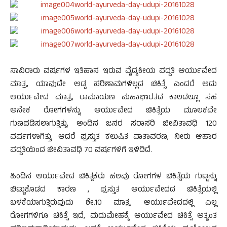
ಸಾವಿರಾರು ವರ್ಷಗಳ ಇತಿಹಾಸ ಇರುವ ವೈದ್ಯಕೀಯ ಪದ್ದತಿ ಆರ್ಯುವೇದ
ಮಾತ್ರ, ಯಾವುದೇ ಅಡ್ಡ ಪರಿಣಾಮಗಳಿಲ್ಲದ ಚಿಕಿತ್ಸೆ ಎಂದರೆ ಅದು
ಆರ್ಯುವೇದ ಮಾತ್ರ, ರಾಮಾಯಣ ಮಹಾಭಾರತದ ಕಾಲದಲ್ಲೂ ಸಹ
ಅನೇಕ ರೋಗಗಳನ್ನು ಆರ್ಯುವೇದ ಚಿಕಿತ್ಸೆಯ ಮೂಲಕವೇ
ಗುಣಪಡಿಸಲಾಗುತ್ತಿತ್ತು, ಅಂದಿನ ಜನರ ಸರಾಸರಿ ಜೀವಿತಾವಧಿ 120
ವರ್ಷಗಳಾಗಿತ್ತು, ಆದರೆ ಪ್ರಸ್ತುತ ಕಲುಷಿತ ವಾತಾವರಣ, ನೀರು ಆಹಾರ
ಪದ್ದತಿಯಿಂದ ಜೀವಿತಾವಧಿ 70 ವರ್ಷಗಳಿಗೆ ಇಳಿದಿದೆ.
ಹಿಂದಿನ ಆರ್ಯುವೇದ ಚಿಕಿತ್ಸಕರು ಹಲವು ರೋಗಗಳ ಚಿಕಿತ್ಸೆಯ ಗುಟ್ಟನ್ನು
ಬಿಟ್ಟುಕೊಡದ ಕಾರಣ , ಪ್ರಸ್ತುತ ಆರ್ಯುವೇದದ ಚಿಕಿತ್ಸೆಯಲ್ಲಿ
ಬಳಕೆಯಾಗುತ್ತಿರುವುದು ಶೇ.10 ಮಾತ್ರ, ಆರ್ಯುವೇದದಲ್ಲಿ ಎಲ್ಲ
ರೋಗಗಳಿಗೂ ಚಿಕಿತ್ಸೆ ಇದೆ, ಮದುಮೇಹಕ್ಕೆ ಆರ್ಯುವೇದ ಚಿಕಿತ್ಸೆ ಅತ್ಯಂತ