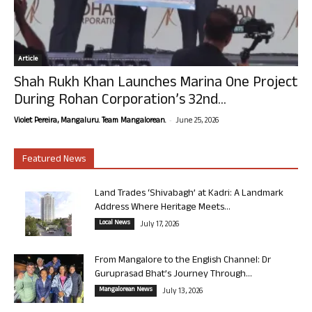
Article
Shah Rukh Khan Launches Marina One Project
During Rohan Corporation’s 32nd...
-
Violet Pereira, Mangaluru. Team Mangalorean.
June 25, 2026
Featured News
Land Trades ‘Shivabagh’ at Kadri: A Landmark
Address Where Heritage Meets...
Local News
July 17, 2026
From Mangalore to the English Channel: Dr
Guruprasad Bhat’s Journey Through...
Mangalorean News
July 13, 2026