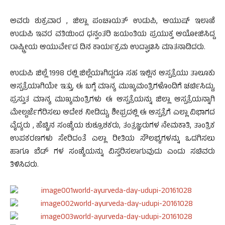
ಅವರು ಶುಕ್ರವಾರ , ಜಿಲ್ಲಾ ಪಂಚಾಯತ್ ಉಡುಪಿ, ಆಯುಷ್ ಇಲಾಖೆ
ಉಡುಪಿ ಇವರ ವತಿಯಿಂದ ಧನ್ವಂತರಿ ಜಯಂತಿಯ ಪ್ರಯುಕ್ತ ಆಯೋಜಿಸಿದ್ದ
ರಾಷ್ಟ್ರೀಯ ಆಯುರ್ವೇದ ದಿನ ಕಾರ್ಯಕ್ರಮ ಉದ್ಘಾಟಿಸಿ ಮಾತನಾಡಿದರು.
ಉಡುಪಿ ಜಿಲ್ಲೆ 1998 ರಲ್ಲಿ ಜಿಲ್ಲೆಯಾಗಿದ್ದರೂ ಸಹ ಇಲ್ಲಿನ ಆಸ್ಪತ್ರೆಯು ತಾಲೂಕು
ಆಸ್ಪತ್ರೆಯಾಗಿಯೇ ಇತ್ತು, ಈ ಬಗ್ಗೆ ಮಾನ್ಯ ಮುಖ್ಯಮಂತ್ರಿಗಳೊಂದಿಗೆ ಚರ್ಚಿಸಿದ್ದು,
ಪ್ರಸ್ತುತ ಮಾನ್ಯ ಮುಖ್ಯಮಂತ್ರಿಗಳು ಈ ಆಸ್ಪತ್ರೆಯನ್ನು ಜಿಲ್ಲಾ ಆಸ್ಪತ್ರೆಯನ್ನಾಗಿ
ಮೇಲ್ದರ್ಜೆಗೆರಿಸಲು ಆದೇಶ ನೀಡಿದ್ದು, ಶೀಘ್ರದಲ್ಲಿ ಈ ಆಸ್ಪತ್ರೆಗೆ ಎಲ್ಲಾ ವಿಭಾಗದ
ವೈದ್ಯರು , ಹೆಚ್ಚಿನ ಸಂಖ್ಯೆಯ ಶುಶ್ರೂಶಕರು, ತಂತ್ರಜ್ಞರುಗಳ ನೇಮಕಾತಿ, ತಾಂತ್ರಿಕ
ಉಪಕರಣಗಳು ಸೇರಿದಂತೆ ಎಲ್ಲಾ ರೀತಿಯ ಸೌಲಭ್ಯಗಳನ್ನು ಒದಗಿಸಲು
ಹಾಗೂ ಬೆಡ್ ಗಳ ಸಂಖ್ಯೆಯನ್ನು ವಿಸ್ತರಿಸಲಾಗುವುದು ಎಂದು ಸಚಿವರು
ತಿಳಿಸಿದರು.