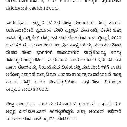
ಪರಿಣಮಕಾರಿಯಾದುದು, ಜನತೆ ಆರ್ಯುವೇದ ಚಿಕಿತ್ಸೆಯ ಪ್ರಯೋಜನ
ಪಡೆಯುವಂತೆ ಸಚಿವರು ತಿಳಿಸಿದರು.
ಕಾರ್ಯಕ್ರಮದ ಅಧ್ಯಕ್ಷತೆ ವಹಿಸಿದ್ದ ಜಿಲ್ಲಾ ಪಂಚಾಯತ್ ಮುಖ್ಯ ಕಾರ್ಯ
ನಿರ್ವಹಣಾಧಿಕಾರಿ ಪ್ರಿಯಾಂಕ ಮೇರಿ ಫ್ರಾನ್ಸಿಸ್ ಮಾತನಾಡಿ, ದೇಶದ ಒಟ್ಟು
ಜನಸಂಖ್ಯೆಯಲ್ಲಿ ಶೇ.9 ರಷ್ಟು ಜನ ಮಧುಮೇಹದಿಂದ ಬಳಲುತ್ತಿದ್ದಾರೆ, 2020
ರ ವೇಳೆಗೆ ಈ ಪ್ರಮಾಣ ಶೇ.13 ತಲುಪುವ ಸಾಧ್ಯತೆಯಿದ್ದು, ಮಧುಮೇಹದಿಂದ
ದೇಹದ ಹಲವು ಭಾಗಗಳಿಗೆ ಹಾನಿಯಾಗುವ ಸಾಧ್ಯತೆಯಿದ್ದು, ಇದನ್ನು
ತಡೆಗಟ್ಟುವ ಉದ್ದೇಶದಿಂದ , ಮಧುಮೇಹ ರೋಗ ಬಾರದಂತೆ ಕ್ರಮ ವಹಿಸುವ
ಹಾಗೂ ರೋಗವನ್ನು ನಿಯಂತ್ರಿಸುವ ವಿಷಯದಲ್ಲಿ ಮಧುಮೇಹಿಗಳಿಗೆ ಉಚಿತ
ಆರೋಗ್ಯ ತಪಾಸಣೆ ಮತ್ತು ಔಷಧ ವಿತರಣಾ ಕಾರ್ಯಕ್ರಮ ನಡೆಯಲಿದೆ, ಸೂಕ್ತ
ಆಹಾರ ಪದ್ದತಿ ಹಾಗೂ ಜೀವನಶೈಲಿಯಿಂದ ಮಧುಮೇಹ ನಿಯಂತ್ರಣ
ಸಾಧ್ಯವಿದೆ ಎಂದು ತಿಳಿಸಿದರು.
ಜಿಲ್ಲಾ ಸರ್ಜನ್ ಡಾ. ಮುಧುಸೂಧನ ನಾಯಕ್, ಆರ್ಯುವೇದ ಫೆಡರೇಷನ್
ಅಧ್ಯಕ್ಷ ಎನ್.ಟಿ.ಅಂಚನ್ ಉಪಸ್ಥಿತರಿದ್ದರು. ಜಿಲ್ಲಾ ಆಯುಷ್ ಅಧಿಕಾರಿ
ಡಾ.ಅಲಕಾನಂದ ರಾವ್ ಸ್ವಾಗತಿಸಿ, ವಂದಿಸಿದರು