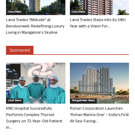
Classifieds
Classifieds
Land Trades “Altitude” at
Land Trades Steps into its 34th
Bendoorwell: Redefining Luxury
Year with a Vision for...
Living in Mangalore’s Skyline
Sponsored
Local News
Mangalorean News
KMC Hospital Successfully
Rohan Corporation Launches
Performs Complex Thyroid
‘Rohan Marina One’ – India’s First
Surgery on 72-Year-Old Patient
All Sea-Facing...
in...