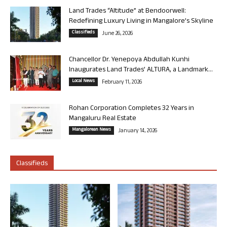
Land Trades “Altitude” at Bendoorwell:
Redefining Luxury Living in Mangalore’s Skyline
Classifieds
June 26, 2026
Chancellor Dr. Yenepoya Abdullah Kunhi
Inaugurates Land Trades’ ALTURA, a Landmark...
Local News
February 11, 2026
Rohan Corporation Completes 32 Years in
Mangaluru Real Estate
Mangalorean News
January 14, 2026
Classifieds