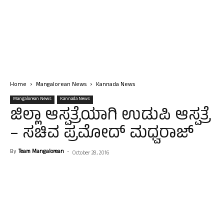
Home
Mangalorean News
Kannada News
Mangalorean News
Kannada News
ಜಿಲ್ಲಾ ಆಸ್ಪತ್ರೆಯಾಗಿ ಉಡುಪಿ ಆಸ್ಪತ್ರೆ
– ಸಚಿವ ಪ್ರಮೋದ್ ಮಧ್ವರಾಜ್
By
Team Mangalorean
-
October 28, 2016