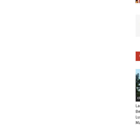
C
La
Be
Lu
Ma