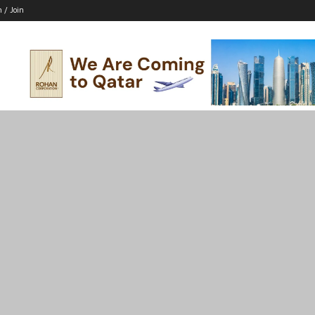
n / Join