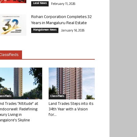
Local News
February 11, 2026
Rohan Corporation Completes 32
Years in Mangaluru Real Estate
Mangalorean News
January 14, 2026
Classifieds
lassifieds
Classifieds
nd Trades “Altitude” at
Land Trades Steps into its
ndoorwell: Redefining
34th Year with a Vision
xury Living in
for...
ngalore’s Skyline