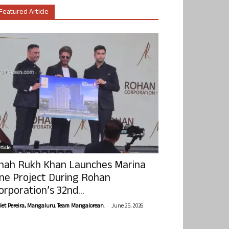
Featured Article
ticle
hah Rukh Khan Launches Marina
ne Project During Rohan
orporation’s 32nd...
-
olet Pereira, Mangaluru. Team Mangalorean.
June 25, 2026