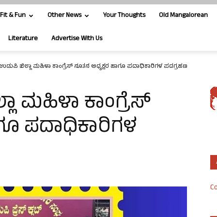
Fit & Fun
Other News
Your Thoughts
Old Mangalorean
Literature
Advertise With Us
 ಉಡುಪಿ ಜಿಲ್ಲಾ ಮಹಿಳಾ ಕಾಂಗ್ರೆಸ್ ನೂತನ ಅಧ್ಯಕ್ಷರ ಹಾಗೂ ಪದಾಧಿಕಾರಿಗಳ ಪದಗ್ರಹಣ
್ಲಾ ಮಹಿಳಾ ಕಾಂಗ್ರೆಸ್
ಾಗೂ ಪದಾಧಿಕಾರಿಗಳ
Co