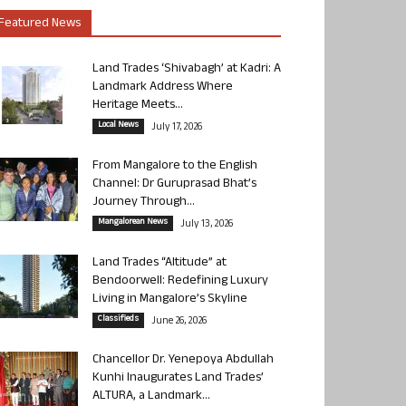
Featured News
Land Trades ‘Shivabagh’ at Kadri: A
Landmark Address Where
Heritage Meets...
Local News
July 17, 2026
From Mangalore to the English
Channel: Dr Guruprasad Bhat’s
Journey Through...
Mangalorean News
July 13, 2026
Land Trades “Altitude” at
Bendoorwell: Redefining Luxury
Living in Mangalore’s Skyline
Classifieds
June 26, 2026
Chancellor Dr. Yenepoya Abdullah
Kunhi Inaugurates Land Trades’
ALTURA, a Landmark...