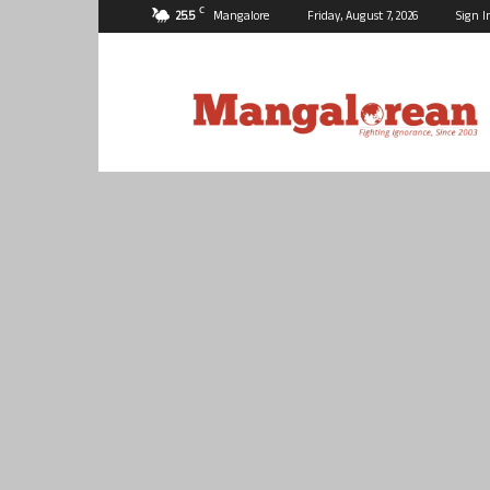
C
25.5
Mangalore
Friday, August 7, 2026
Sign I
Mangalorean.com