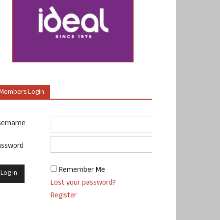
Members Login
sername
assword
Remember Me
Lost your password?
Register