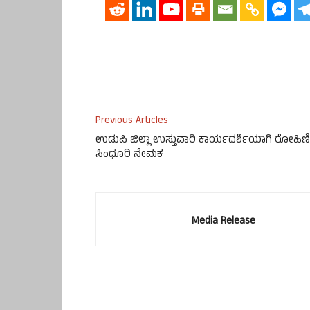
Previous Articles
ಉಡುಪಿ ಜಿಲ್ಲಾ ಉಸ್ತುವಾರಿ ಕಾರ್ಯದರ್ಶಿಯಾಗಿ ರೋಹಿಣಿ
ಸಿಂಧೂರಿ ನೇಮಕ
Media Release