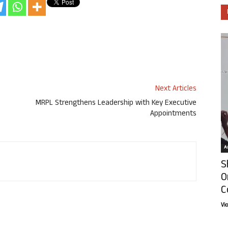
Next Articles
MRPL Strengthens Leadership with Key Executive
Appointments
Ar
S
O
C
Vi