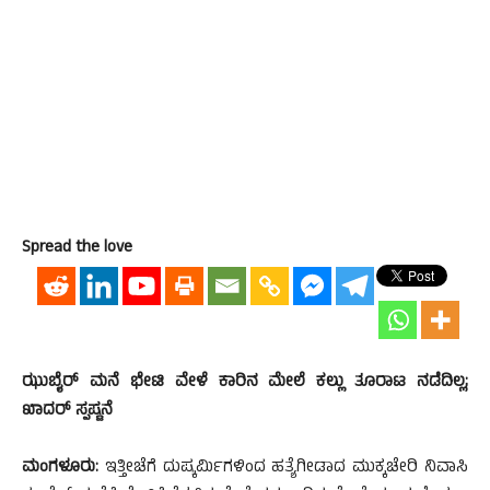
Spread the love
ಝುಬೈರ್ ಮನೆ ಭೇಟಿ ವೇಳೆ ಕಾರಿನ ಮೇಲೆ ಕಲ್ಲು ತೂರಾಟ ನಡೆದಿಲ್ಲ;
ಖಾದರ್ ಸ್ಪಷ್ಟನೆ
ಮಂಗಳೂರು:
ಇತ್ತೀಚೆಗೆ ದುಷ್ಕರ್ಮಿಗಳಿಂದ ಹತ್ಯೆಗೀಡಾದ ಮುಕ್ಕಚೇರಿ ನಿವಾಸಿ