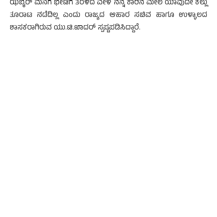
ಝಬೈರ್ ಮನೆಗೆ ಭೇಟಿಗೆ ತೆರಳಿದ ವೇಳೆ ನನ್ನ ಕಾರಿನ ಮೇಲೆ ಯಾವುದೇ ಕಲ್ಲು
ತೂರಾಟ ನಡೆದಿಲ್ಲ ಎಂದು ರಾಜ್ಯದ ಆಹಾರ ಸಚಿವ ಹಾಗೂ ಉಳ್ಳಾಲದ
ಶಾಸಕರಾಗಿರುವ ಯು.ಟಿ.ಖಾದರ್ ಸ್ಪಷ್ಟಪಡಿಸಿದ್ದಾರೆ.