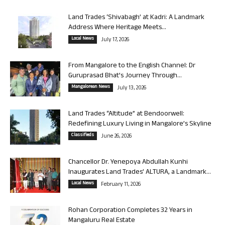
Land Trades ‘Shivabagh’ at Kadri: A Landmark
Address Where Heritage Meets...
Local News
July 17, 2026
From Mangalore to the English Channel: Dr
Guruprasad Bhat’s Journey Through...
Mangalorean News
July 13, 2026
Land Trades “Altitude” at Bendoorwell:
Redefining Luxury Living in Mangalore’s Skyline
Classifieds
June 26, 2026
Chancellor Dr. Yenepoya Abdullah Kunhi
Inaugurates Land Trades’ ALTURA, a Landmark...
Local News
February 11, 2026
Rohan Corporation Completes 32 Years in
Mangaluru Real Estate