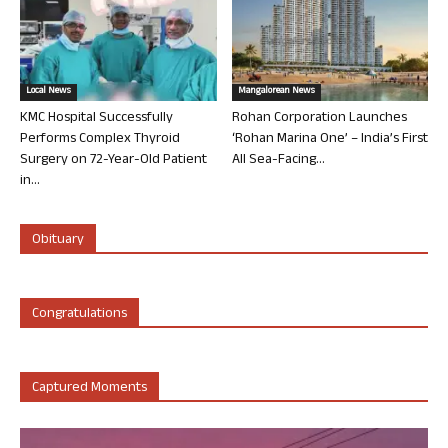
Local News
Mangalorean News
KMC Hospital Successfully
Rohan Corporation Launches
Performs Complex Thyroid
‘Rohan Marina One’ – India’s First
Surgery on 72-Year-Old Patient
All Sea-Facing...
in...
Obituary
Congratulations
Captured Moments