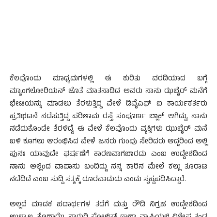
ಕೆಲವೊಂದು ಮಾಧ್ಯಮಗಳಲ್ಲಿ ಈ ಕುರಿತು ವರದಿಯಾದ ಬಗ್ಗೆ
ಮ್ಯಾಂಗಲೋರಿಯನ್ ಜೊತೆ ಮಾತನಾಡಿದ ಅವರು ನಾನು ಝಬೈರ್ ಮನೆಗೆ
ಭೇಟಿಯನ್ನು ಮಾಡಲು ತೆರಳುತ್ತಿದ್ದ ವೇಳೆ ಡಿವೈಎಫ್ ಐ ಕಾರ್ಯಕರ್ತರು
ಪ್ರತಿಭಟನೆ ನಡೆಸುತ್ತಿದ್ದ ಪರಿಣಾಮ ರಸ್ತೆ ಸಂಪೂರ್ಣ ಬ್ಲಾಕ್ ಆಗಿದ್ದು, ನಾನು
ನಡೆದುಕೊಂಡೇ ತೆರಳಿದ್ದೆ. ಈ ವೇಳೆ ಕೆಲವೊಂದು ವ್ಯಕ್ತಿಗಳು ಝುಬೈರ್ ಮನೆ
ಬಳಿ ಕೂಗಲು ಆರಂಭಿಸಿದ ವೇಳೆ ಜನರು ಗುಂಪು ಸೇರಿದರು ಆದ್ದರಿಂದ ಅಲ್ಲಿ
ಪುನಃ ಯಾವುದೇ ಘರ್ಷಣೆಗೆ ಕಾರಣವಾಗಬಾರದು ಎಂಬ ಉದ್ದೇಶದಿಂದ
ನಾನು ಅಲ್ಲಿಂದ ವಾಪಾಸು ಬಂದಿದ್ದು ನನ್ನ ಕಾರಿನ ಮೇಲೆ ಕಲ್ಲು ತೂರಾಟ
ನಡೆದಿದೆ ಎಂಬ ಸುದ್ದಿ ಸತ್ಯಕ್ಕೆ ದೂರವಾದುದು ಎಂದು ಸ್ಪಷ್ಟಪಡಿಸಿದ್ದಾರೆ.
ಅಲ್ಲದೆ ಮಾದಕ ಪದಾರ್ಥಗಳ ತಡೆಗೆ ಮತ್ತು ರೌಡಿ ನಿಗ್ರಹ ಉದ್ದೇಶದಿಂದ