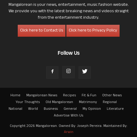
Mangalorean is your news, entertainment, music fashion website.
We provide you with the latest breaking news and videos straight
from the entertainment industry.
Click here to Contact Us
Click here to Privacy Policy
Follow Us
Home
Mangalorean News
Recipes
Fit & Fun
Other News
Your Thoughts
Old Mangalorean
Matrimony
Regional
National
World
Business
General
My Opinion
Literature
Advertise With Us
Copyright 2026 Mangalorean. Owned By: Joseph Pereira. Maintained By:
Arwin