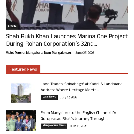
Article
Shah Rukh Khan Launches Marina One Project
During Rohan Corporation’s 32nd...
-
Violet Pereira, Mangaluru. Team Mangalorean.
June 25, 2026
Featured News
Land Trades ‘Shivabagh’ at Kadri: A Landmark
Address Where Heritage Meets...
Local News
July 17, 2026
From Mangalore to the English Channel: Dr
Guruprasad Bhat’s Journey Through...
Mangalorean News
July 13, 2026