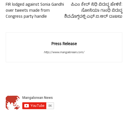
FIR lodged against Sonia Gandhi
ಪಿಎಂ ಕೇರ್ ನಿಧಿ ವಿರುದ್ಧ ಹೇಳಿಕೆ:
over tweets made from
ಸೋನಿಯಾ ಗಾಂಧಿ ವಿರುದ್ಧ
Congress party handle
ಶಿವಮೊಗ್ಗದಲ್ಲಿ ಎಫ್.ಐ.ಆರ್ ದಾಖಲು
Press Release
http://www.mangalorean.com/