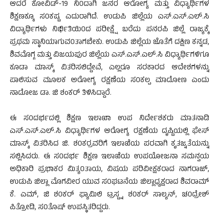
ಆದರೆ ಕೋವಿಡ್-19 ನಿ0ದಾಗಿ ಜನರ ಆರೋಗ್ಯ ಮತ್ತು ವಿಧ್ಯಾರ್ಥಿಗಳ
ಶಿಕ್ಷಣಕ್ಕೂ ಸ0ಕಷ್ಟ ಎದುರಾಗಿದೆ. ಉಡುಪಿ ಜಿಲ್ಲೆಯ ಎಸ್.ಎಸ್.ಎಲ್.ಸಿ
ವಿದ್ಯಾರ್ಥಿಗಳು ನಿರ್ಭಿತಿಯಿ0ದ ಪರೀಕ್ಷ್ಷೆ ಬರೆದು ಪನರಪಿ ಜಿಲ್ಲೆ ರಾಜ್ಯಕ್ಕೆ
ಪ್ರಥಮ ಸ್ಥಾನಿಯಾಗುವ0ತಾಗಬೇಕು. ಉಡುಪಿ ಜಿಲ್ಲೆಯ ಜೊತೆಗೆ ದಕ್ಷಿಣ ಕನ್ನಡ,
ಶಿವಮೊಗ್ಗ ಮತ್ತು ವಿಜಯಪುರ ಜಿಲ್ಲೆಯ ಎಸ್.ಎಸ್.ಎಲ್.ಸಿ ವಿಧ್ಯಾರ್ಥಿಗಳಿಗೂ
ಕೂಡಾ ಮಾಸ್ಕ್ ವಿತರಿಸಲಿದ್ದೇವೆ, ಎಲ್ಲರೂ ಸರಕಾರದ ಆದೇಶಗಳನ್ನು
ಪಾಲಿಸುವ ಮೂಲಕ ಅರೋಗ್ಯ ರಕ್ಷಣೆಯ ಸ0ಕಲ್ಪ ಮಾಡೋಣ ಎಂದು
ನಾಡೋಜ ಡಾ. ಜಿ ಶಂಕರ್ ತಿಳಿಸಿದ್ದಾರೆ.
ಈ ಸ0ದರ್ಭದಲ್ಲಿ ಶಿಕ್ಷಣ ಇಲಾಖಾ ಉಪ ನಿರ್ದೇಶಕರು ಮಾತನಾಡಿ
ಎಸ್.ಎಸ್.ಎಲ್.ಸಿ ವಿಧ್ಯಾರ್ಥಿಗಳ ಆರೋಗ್ಯ ರಕ್ಷಣೆಯ ದೃಷ್ಟಿಯಲ್ಲಿ ಫೇಸ್
ಮಾಸ್ಕ್ ವಿತರಿಸಿದ ಜಿ. ಶ0ಕರ್ರವರಿಗೆ ಇಲಾಖೆಯ ಪರವಾಗಿ ಕೃತಜ್ನತೆಯನ್ನು
ಸಲ್ಲಿಸಿದರು. ಈ ಸ0ದರ್ಭ ಶಿಕ್ಷಣ ಇಲಾಖೆಯ ಉಪಯೋಜನಾ ಸಮನ್ವಯ
ಅಧಿಕಾರಿ ಪ್ರಭಾಕರ ಮಿತ್ಯ0ತಾಯ, ವಿಷಯ ಪರಿವೀಕ್ಷಕರಾದ ನಾಗರಾಜ್,
ಉಡುಪಿ ಜಿಲ್ಲಾ ಮೊಗವೀರ ಯುವ ಸ0ಘಟನೆಯ ಜಿಲ್ಲಾಧ್ಯಕ್ಷರಾದ ಶಿವರಾಮ್
ಕೆ. ಎಮ್, ಜಿ ಶ0ಕರ್ ಫ್ಯಾಮಿಲಿ ಟ್ರಸ್ಟ್ನ ಶ0ಕರ್ ಸಾಲ್ಯನ್, ಚ0ದ್ರೇಶ್
ಪಿತ್ರೋಡಿ, ಸ0ತೊಷ್ ಉಪಸ್ಥಿತರಿದ್ದರು.