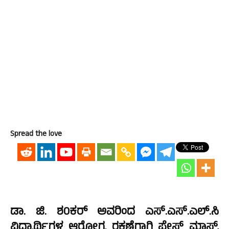
Spread the love
ಡಾ. ಜಿ. ಶ0ಕರ್ ಅವರಿಂದ ಎಸ್.ಎಸ್.ಎಲ್.ಸಿ
ವಿದ್ಯಾರ್ಥಿಗಳ ಆರೋಗ್ಯ ರಕ್ಷಣೆಗಾಗಿ ಫೇಸ್ ಮಾಸ್ಕ್