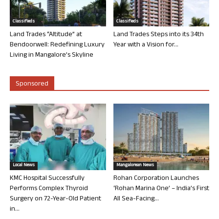
Classifieds
Classifieds
Land Trades “Altitude” at
Land Trades Steps into its 34th
Bendoorwell: Redefining Luxury
Year with a Vision for...
Living in Mangalore’s Skyline
Sponsored
Local News
Mangalorean News
KMC Hospital Successfully
Rohan Corporation Launches
Performs Complex Thyroid
‘Rohan Marina One’ – India’s First
Surgery on 72-Year-Old Patient
All Sea-Facing...
in...