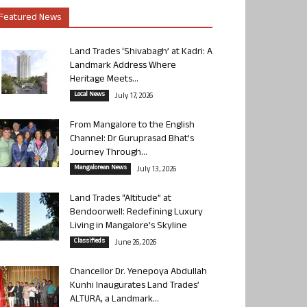
Featured News
Land Trades ‘Shivabagh’ at Kadri: A
Landmark Address Where
Heritage Meets...
Local News
July 17, 2026
From Mangalore to the English
Channel: Dr Guruprasad Bhat’s
Journey Through...
Mangalorean News
July 13, 2026
Land Trades “Altitude” at
Bendoorwell: Redefining Luxury
Living in Mangalore’s Skyline
Classifieds
June 26, 2026
Chancellor Dr. Yenepoya Abdullah
Kunhi Inaugurates Land Trades’
ALTURA, a Landmark...