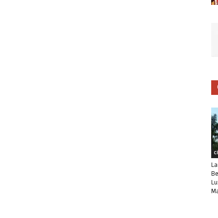
C
La
Be
Lu
Ma