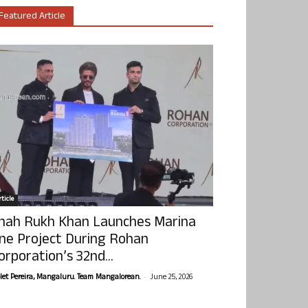
Featured Article
ticle
hah Rukh Khan Launches Marina
ne Project During Rohan
orporation’s 32nd...
-
olet Pereira, Mangaluru. Team Mangalorean.
June 25, 2026