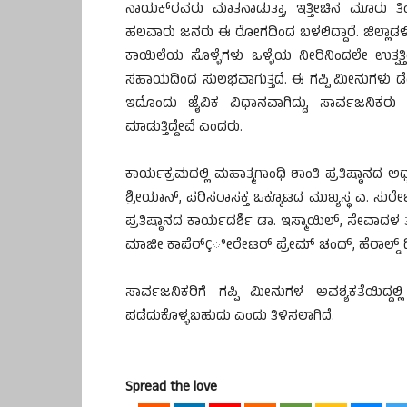
ನಾಯಕ್‍ರವರು ಮಾತನಾಡುತ್ತಾ, ಇತ್ತೀಚಿನ ಮೂರು ತಿಂಗ
ಹಲವಾರು ಜನರು ಈ ರೋಗದಿಂದ ಬಳಲಿದ್ದಾರೆ. ಜಿಲ್ಲಾಡಳಿತ
ಕಾಯಿಲೆಯ ಸೊಳ್ಳೆಗಳು ಒಳ್ಳೆಯ ನೀರಿನಿಂದಲೇ ಉತ್ಪತ
ಸಹಾಯದಿಂದ ಸುಲಭವಾಗುತ್ತದೆ. ಈ ಗಪ್ಪಿ ಮೀನುಗಳು ಡೆ
ಇದೊಂದು ಜೈವಿಕ ವಿಧಾನವಾಗಿದ್ದು, ಸಾರ್ವಜನಿಕರ
ಮಾಡುತ್ತಿದ್ದೇವೆ ಎಂದರು.
ಕಾರ್ಯಕ್ರಮದಲ್ಲಿ ಮಹಾತ್ಮಗಾಂಧಿ ಶಾಂತಿ ಪ್ರತಿಷ್ಠಾನದ ಅ
ಶ್ರೀಯಾನ್, ಪರಿಸರಾಸಕ್ತ ಒಕ್ಕೂಟದ ಮುಖ್ಯಸ್ಥ ಎ. ಸುರೇಶ್
ಪ್ರತಿಷ್ಠಾನದ ಕಾರ್ಯದರ್ಶಿ ಡಾ. ಇಸ್ಮಾಯಿಲ್, ಸೇವಾ
ಮಾಜೀ ಕಾಪೆರ್Çೀರೇಟರ್ ಪ್ರೇಮ್ ಚಂದ್, ಹೆರಾಲ್ಡ್ ಡ
ಸಾರ್ವಜನಿಕರಿಗೆ ಗಪ್ಪಿ ಮೀನುಗಳ ಅವಶ್ಯಕತೆಯಿದ್ದಲ್
ಪಡೆದುಕೊಳ್ಳಬಹುದು ಎಂದು ತಿಳಿಸಲಾಗಿದೆ.
Spread the love