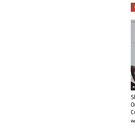
Ar
S
O
C
Vi