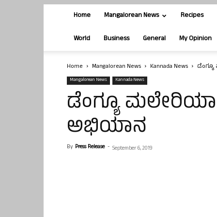
Home
Mangalorean News
Recipes
World
Business
General
My Opinion
Home
Mangalorean News
Kannada News
ಡೆಂಗ್ಯೂ
Mangalorean News
Kannada News
ಡೆಂಗ್ಯೂ ಮಲೇರಿಯಾ ನ
ಅಭಿಯಾನ
By
Press Release
-
September 6, 2019