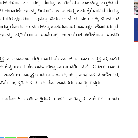
ಳುಗಳಿಂದ ನಗರದಲ್ಲಿ ಡೆಂಗ್ಯೂ ಕಾಯಿಲೆಯು ಬಹಳಷ್ಟು ವ್ಯಾಪಿಸಿದೆ.
 ಈಗಾಗಲೇ ಇದನ್ನು ನಿಯಂತ್ರಿಸಲು ಸಾಕಷ್ಟು ಕ್ರಮ ಕೈಗೊಂಡಿದೆ ಡೆಂಗ್ಯೂ
್ತಿಯಾಗಿರುವುದರಿಂದ, ಇದನ್ನು ನಿರ್ಮೂಲನೆ ಮಾಡಲು ಗಪ್ಪಿ ಮೀನುಗಳ
ಂಗ್ಯೂ ರೋಗದ ಲಾರ್ವಗಳನ್ನು ನಾಶಮಾಡುವ ಸಾಮರ್ಥ್ಯ ಹೊಂದಿರುತ್ತದೆ.
ು ಇದನ್ನು ಪ್ರತಿಯೊಂದು ಮನೆಯಲ್ಲಿ ಉಪಯೋಗಿಸಬೇಕೆಂದು ಮನವಿ
ಧ್ಯಕ್ಷ ಎ. ಸದಾನಂದ ಶೆಟ್ಟಿ, ಭಾರತ ಸೇವಾದಳ ತಾಲೂಕು ಅಧ್ಯಕ್ಷ ಪ್ರಭಾಕರ
 ಶೆಟ್ಟಿ, ಭಾರತ ಸೇವಾದಳ ಜಿಲ್ಲಾ ಕಾರ್ಯದರ್ಶಿ ಟಿ.ಕೆ. ಸುಧೀರ್, ಗಾಂಧಿ
ದಳ ತಾಲೂಕು ಉಪಾಧ್ಯಕ್ಷ ಉದಯ ಕುಂದರ್, ಜಿಲ್ಲಾ ಸಂಘಟಕ ಮಂಜೇಗೌಡ,
ಿ’ಸೋಜ, ಕೃತಿನ್ ಕುಮಾರ್ ಮೊದಲಾದವರು ಉಪಸ್ಥಿತರಿದ್ದರು.
ಲಿ ಠಾಗೋರ್ ಪಾರ್ಕಿನಲ್ಲಿರುವ ಗಾಂಧಿ ಪ್ರತಿಷ್ಠಾನ ಕಚೇರಿಗೆ ಬಂದು