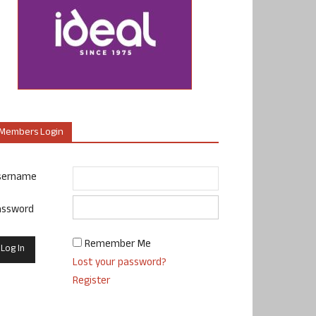
Members Login
sername
assword
Remember Me
Lost your password?
Register