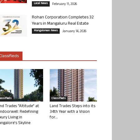
Local News
February 11, 2026
Rohan Corporation Completes 32
Years in Mangaluru Real Estate
Mangalorean News
January 14, 2026
Classifieds
lassifieds
Classifieds
nd Trades “Altitude” at
Land Trades Steps into its
ndoorwell: Redefining
34th Year with a Vision
xury Living in
for...
ngalore’s Skyline