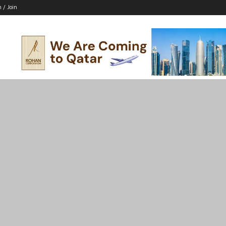
n / Join