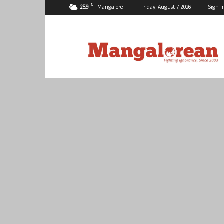
C
25.9
Mangalore
Friday, August 7, 2026
Sign I
Mangalorean.com