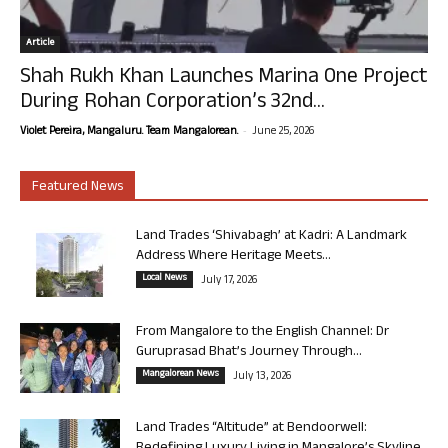
Article
Shah Rukh Khan Launches Marina One Project
During Rohan Corporation’s 32nd...
-
Violet Pereira, Mangaluru. Team Mangalorean.
June 25, 2026
Featured News
Land Trades ‘Shivabagh’ at Kadri: A Landmark
Address Where Heritage Meets...
Local News
July 17, 2026
From Mangalore to the English Channel: Dr
Guruprasad Bhat’s Journey Through...
Mangalorean News
July 13, 2026
Land Trades “Altitude” at Bendoorwell: