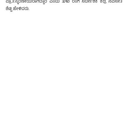
ಪ್ರಾತ:ಸ್ಮರಣೀಯರಾಗಿದ್ದಾರೆ ಎಂದು ತುಳು ರಂಗ ನಿರ್ದೇಶಕ ಕದ್ರಿ ನವನೀತ
ಶೆಟ್ಟಿ ಹೇಳಿದರು.