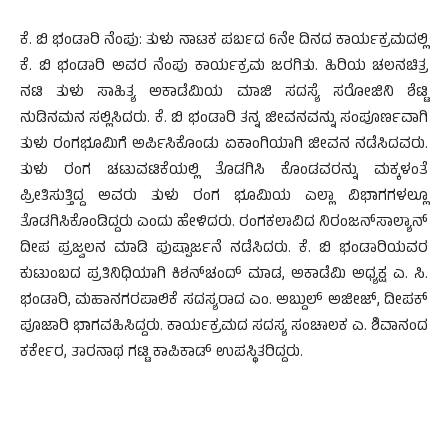
ಕೆ. ಬಿ ಭಂಡಾರಿ ನೆಂಪು: ತುಳು ನಾಟಕ ಪರ್ಬದ 6ನೇ ದಿನದ ಕಾರ್ಯಕ್ರಮದಲ್ಲಿ
ಕೆ. ಬಿ ಭಂಡಾರಿ ಅವರ ನೆಂಪು ಕಾರ್ಯಕ್ರಮ ಜರಗಿತು. ಹಿರಿಯ ಚಲನಚಿತ್ರ
ನಟಿ ತುಳು ಸಾಹಿತ್ಯ ಅಕಾಡೆಮಿಯ ಮಾಜಿ ಸದಸ್ಯೆ ಸರೋಜಿನಿ ಶೆಟ್ಟಿ
ನುಡಿನಮನ ಸಲ್ಲಿಸಿದರು. ಕೆ. ಬಿ ಭಂಡಾರಿ ತನ್ನ ಜೀವನವನ್ನು ಸಂಪೂರ್ಣವಾಗಿ
ತುಳು ರಂಗಭೂಮಿಗೆ ಅರ್ಪಿಸಿಕೊಂಡು ಏಕಾಂಗಿಯಾಗಿ ಜೀವನ ನಡೆಸಿದವರು.
ತುಳು ರಂಗ ಚಟುವಟಿಕೆಯಲ್ಲಿ ತೊಡಗಿಸಿ ಕೊಂಡವರನ್ನು ಮಕ್ಕಳಂತೆ
ಪ್ರೀತಿಸುತ್ತಿದ್ದ ಅವರು ತುಳು ರಂಗ ಭೂಮಿಯ ಎಲ್ಲಾ ವಿಭಾಗಗಳಲ್ಲೂ
ತೊಡಗಿಸಿಕೊಂಡಿದ್ದರು ಎಂದು ಹೇಳಿದರು. ರಂಗಕಲಾವಿದ ನಿರಂಜನ್‍ಸಾಲ್ಯಾನ್
ದೀಪ ಪ್ರಜ್ವಲನ ಮಾಡಿ ಪುಷ್ಪಾರ್ಜನೆ ನಡೆಸಿದರು. ಕೆ. ಬಿ ಭಂಡಾರಿಯವರ
ಕುಟುಂಬದ ಪ್ರತಿನಿಧಿಯಾಗಿ ಕಿಶನ್‍ಚಂದ್ ಮಾಡ, ಅಕಾಡೆಮಿ ಅಧ್ಯಕ್ಷ ಎ. ಸಿ.
ಭಂಡಾರಿ, ಮಹಾನಗರಪಾಲಿಕೆ ಸದಸ್ಯರಾದ ಎಂ. ಅಬ್ದುಲ್ ಅಜೀಜ್, ದೀಪಕ್
ಪೂಜಾರಿ ಭಾಗವಹಿಸಿದ್ದರು. ಕಾರ್ಯಕ್ರಮದ ಸದಸ್ಯ ಸಂಚಾಲಕ ಎ. ಶಿವಾನಂದ
ಕರ್ಕೇರ, ತಾರನಾಥ ಗಟ್ಟಿ ಕಾಪಿಕಾಡ್ ಉಪಸ್ಥಿತರಿದ್ದರು.