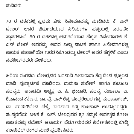
ನುಡಿದರು.
70 ರ ದಶಕದಲ್ಲಿ ಪ್ರಥಮ ತುಳು ಸಿನೇಮಾವನ್ನು ಮಾಡಿದರು. ಕೆ. ಎನ್
ಟೇಲರ್ ಆದರೆ ಬಿಡುಗಡೆಯಾದ ಸಿನಿಮಾಗಳ ಪಟ್ಟಿಯಲ್ಲಿ ಎರಡನೇ
ಸ್ಥಾನಗಳಿಸಿದೆ. 80 ರ ದಶಕದಲ್ಲಿ ಬಿಡುಗಡೆಯಾದ ಹೆಚ್ಚಿನ ಸಿನೇಮಾಗಳು ಕೆ.
ಎನ್ ಟೆಲರ್ ಅವರದ್ದು, ಅವರ ಎಲ್ಲಾ ನಾಟಕ ಹಾಗೂ ಸಿನೇಮಾಗಳಲ್ಲಿ
ನಾಯಕ ನಟನಾಗಿಯೇ ಗುರುತಿಸಿಕೊಂಡದ್ದು ಟೇಲರ್ ಅವರ ಹೆಗ್ಗಳಿಕೆ ಎಂದು
ನವನೀತ್‍ರವರು ಹೇಳಿದರು.
ಹಿರಿಯ ರಂಗನಟ, ಟೇಲರ್‍ರವರ ಒಡನಾಡಿ ಸೀತಾರಾಮ ಶೆಟ್ಟಿ ದೀಪ ಪ್ರಜ್ವಲನ
ಮಾಡಿ ಪುಷ್ಪಾರ್ಚನೆ ಮಾಡಿದರು. ಮಮತಾ ಸುರೇಶ್ ಹಾಗೂ ಕುಟುಂಬ
ಸದಸ್ಯರು, ಅಕಾಡೆಮಿ ಅಧ್ಯಕ್ಷ ಎ. ಸಿ. ಭಂಡಾರಿ, ಸದಸ್ಯ ಸಂಚಾಲಕ ಎ.
ಶಿವಾನಂದ ಕರ್ಕೇರ, ಡಾ. ವೈ. ಎನ್ ಶೆಟ್ಟಿ, ಚಂದ್ರಶೇಖರ ಗಟ್ಟಿ, ಸುಧಾನಾಗೇಶ್,
ಡಾ. ವಾಸುŒದೇವ ಬೆಳ್ಳೆ, ತಾರನಾಥ ಗಟ್ಟಿ ಕಾಪಿಕಾಡ್ ಉಪಸ್ಥಿತರಿದ್ದರು.
ಸಂಸ್ಮರಣೆಯ ಬಳಿಕ ಕೆ. ಎನ್. ಟೇಲರ್‍ರವರ ಕೃತಿ ತಮ್ಮಲೆ ಅರ್ವತ್ತನ ಕೋಲ
ನಾಟಕವನ್ನು ರಮೇಶ್ ಆಚಾರ್ಯ ಪೆರ್ಡೂರುರವರ ನಿರ್ದೇಶನದಲ್ಲಿ ಕೂಡ್ದಿ
ಕಲಾವಿದೆರ್ ರಂಗದ ಮೇಲೆ ಪ್ರದರ್ಶಿಸಿದರು.