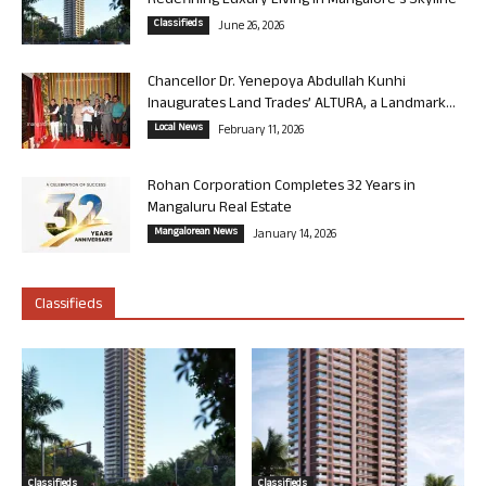
Redefining Luxury Living in Mangalore’s Skyline
Classifieds
June 26, 2026
Chancellor Dr. Yenepoya Abdullah Kunhi
Inaugurates Land Trades’ ALTURA, a Landmark...
Local News
February 11, 2026
Rohan Corporation Completes 32 Years in
Mangaluru Real Estate
Mangalorean News
January 14, 2026
Classifieds
Classifieds
Classifieds