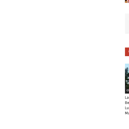
C
La
Be
Lu
Ma