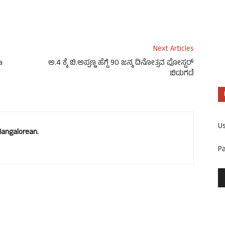
Next Articles
a
ಅ.4 ಕ್ಕೆ ಬಿ.ಅಪ್ಪಣ್ಣ ಹೆಗ್ಡೆ 90 ಜನ್ಮ ದಿನೋತ್ಸವ ಪೋಸ್ಟರ್
ಬಿಡುಗಡೆ
U
Mangalorean.
P