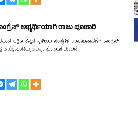
ಾಂಗ್ರೆಸ್
ಅಭ್ಯ
ರ್ಥಿಯಾಗಿ
ರಾಜು ಪೂಜಾರಿ
ದ ದಕ್ಷಿಣ ಕನ್ನಡ ಸ್ಥಳೀಯ ಸಂಸ್ಥೆಗಳ ಉಪಚುನಾವಣೆಗೆ ಕಾಂಗ್ರೆಸ್
ಷ ಆಯ್ಕೆ ಮಾಡಿದ್ದು ಅಧಿಕೃತ ಘೋಷಣೆ ಮಾಡಿದೆ.