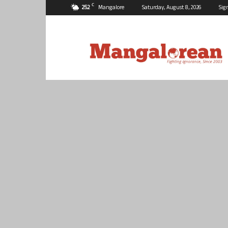
C
25.2
Mangalore
Saturday, August 8, 2026
Sig
Mangalorean.com