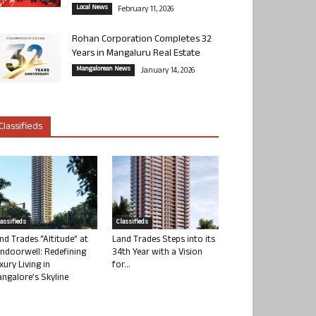
Local News
February 11, 2026
Rohan Corporation Completes 32
Years in Mangaluru Real Estate
Mangalorean News
January 14, 2026
Classifieds
lassifieds
Classifieds
nd Trades “Altitude” at
Land Trades Steps into its
ndoorwell: Redefining
34th Year with a Vision
xury Living in
for...
ngalore’s Skyline