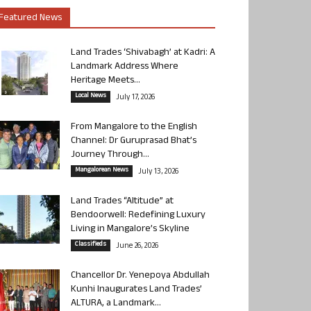
Featured News
Land Trades ‘Shivabagh’ at Kadri: A
Landmark Address Where
Heritage Meets...
Local News
July 17, 2026
From Mangalore to the English
Channel: Dr Guruprasad Bhat’s
Journey Through...
Mangalorean News
July 13, 2026
Land Trades “Altitude” at
Bendoorwell: Redefining Luxury
Living in Mangalore’s Skyline
Classifieds
June 26, 2026
Chancellor Dr. Yenepoya Abdullah
Kunhi Inaugurates Land Trades’
ALTURA, a Landmark...