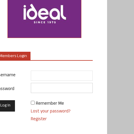
Members Login
sername
assword
Remember Me
Lost your password?
Register