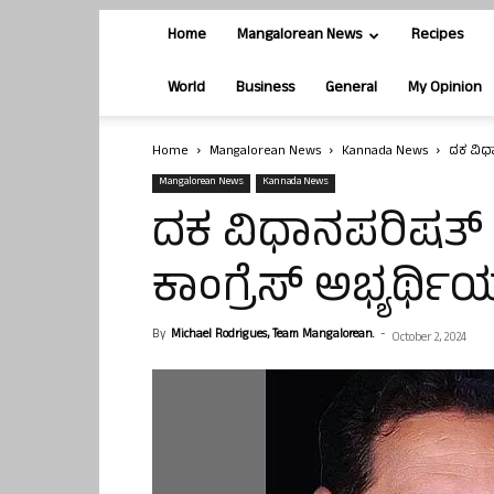
Home
Mangalorean News
Recipes
World
Business
General
My Opinion
Home
Mangalorean News
Kannada News
ದಕ ವಿಧ
Mangalorean News
Kannada News
ದಕ ವಿಧಾನಪರಿಷತ
ಕಾಂಗ್ರೆಸ್ ಅಭ್ಯ‍ರ್
By
Michael Rodrigues, Team Mangalorean.
-
October 2, 2024