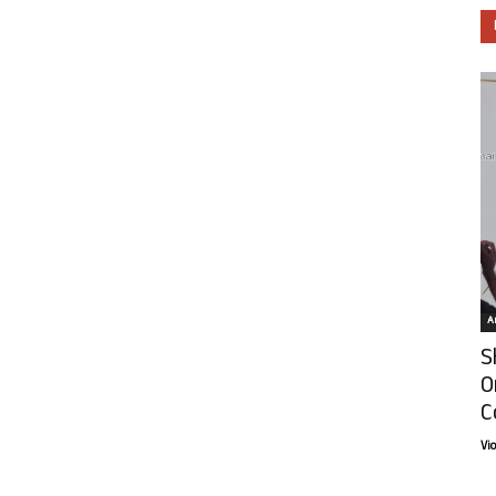
Ar
S
O
C
Vi