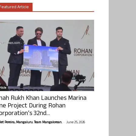
Featured Article
ticle
hah Rukh Khan Launches Marina
ne Project During Rohan
orporation’s 32nd...
-
olet Pereira, Mangaluru. Team Mangalorean.
June 25, 2026