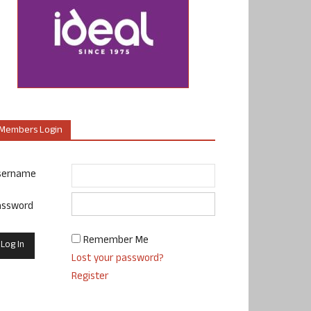
Members Login
sername
assword
Remember Me
Lost your password?
Register