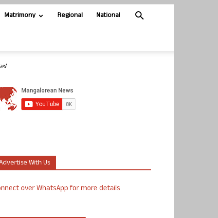
Matrimony
Regional
National
ಮಾಳ
Advertise With Us
nnect over WhatsApp for more details