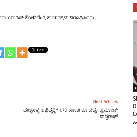
ದರು. ಯಾಸಿನ್ ಕೋಡಿಬೆಂಗ್ರೆ ಕಾರ್ಯಕ್ರಮ ನಿರೂಪಿಸಿದರು.
Ar
S
Next Articles
O
ಮಣ್ಣಪಳ್ಳ ಅಭಿವೃದ್ಧಿಗೆ 1.70 ಕೋಟಿ ರೂ ವೆಚ್ಚ- ಪ್ರಮೋದ್
C
ಮದ್ವರಾಜ್
Vi