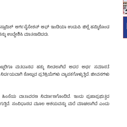
ಸ್ಲಾಮಿಕ್ ಆರ್ಗನೈಸೇಶನ್ ಆಫ್ ಇಂಡಿಯಾ ಉಡುಪಿ ಜಿಲ್ಲೆ ಹಮ್ಮಿಕೊಂಡ
ು ಉದ್ದೇಶಿಸಿ ಮಾತನಾಡಿದರು.
ಿಯೊಬ್ಬರಿಗೂ ಮತದಾನದ ಹಕ್ಕು ನೀಡಲಾಗಿದೆ ಅದರ ಅರ್ಥ ಸಮಾನತೆ
ಿ ನಿರ್ದಯವಾಗಿ ಕೊಲ್ಲುವ ಪ್ರತಿಕ್ರಿಯೆಗಳು ವ್ಯಾಪಕಗೊಳ್ಳುತ್ತಿದೆ. ಜೀವನಗಳು
ಯ ಹಿಂಸೆಯ ವಾತಾವರಣ ನಿರ್ಮಾಣಗೊಂಡಿದೆ. ಇಂದು ಪ್ರಜಾಪ್ರಭುತ್ವದ
ಸಲಾಗುತ್ತಿದೆ. ಸಂವಿಧಾನದ ಮೂಲ ಆಶಯವನ್ನು ಮರೆ ಮಾಚಲಾಗಿದೆ ಎಂದು