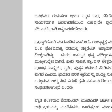
ಜನಭಿಮತ ರೂಪಿಸಲು ಇಂದು ಸತ್ಯದ ಪಾತ್ರ ಕಡಿಮೆಯ
ನಾಯಕರುಗಳ ಬದಲಾವಣೆಯಿಂದ ಯಾವುದೇ ಪ್ರಯೋಜನ
ಸೌಹಾದರ್ತೆಗಾಗಿ ಐಕ್ಯರಾಗಬೇಕೇಂದರು.
ಪ್ರಾಸ್ತಾವಿಕವಾಗಿ ಮಾತನಾಡಿದ ಎಸ್.ಐ.ಓ ರಾಜ್ಯಾಧ್
ಎಂಬ ಘೋಷವಾಕ್ಯ ದಡಿಯಲ್ಲಿ ಸ್ಟೂಡೆಂಟ್ ಇಸ್ಲಾಮಿ
ಕೊಳ್ಳಲಾಗಿದ್ದು ದೇಶದ ಬಹುತ್ವದ ಭವ್ಯ ಮೌಲ್
ಮುಖ್ಯಉದ್ದೇಶವಾಗಿದೆ. ಬೀದಿ ನಾಟಕ, ಕ್ಯಾಂಪಸ್ ಲೇಕ್ಷರ
ಪ್ರಬಂಧ, ಸಾಕ್ಷ್ಯಚಿತ್ರ ಸ್ಪರ್ಧೆ, ಪುಸ್ತಕ ಬಿಡುಗಡೆ ಸ
ಲಾಗಿದೆ ಎಂದರು. ಭಾರತದ ಪರಿಕ ಲ್ಪನೆಯನ್ನು ಸಂರಕ್ಷಿ ಸು
ಒಗ್ಗೂಡುವ ಅಗತ್ಯ ವಿದೆ. ಕರುಣೆ, ಕ್ಷಮೆ ಸಹೋದರತೆಯನ್ನು
ಸಂಘಟಿಸಲಾಗುತ್ತಿದೆ ಎಂದರು.
ಖ್ಯಾತ ಚಿಂತಕರಾದ ಶಿವಸುಂದರ್, ಯುಬಿಎಮ್ ಚರ್ಚ್ ಮಲ
ಅಭಿಪ್ರಾಯವನ್ನು ಮಂಡಿಸಿದರು. ಶಾಂತಿಪ್ರಕಾಶ ಮಂಗ