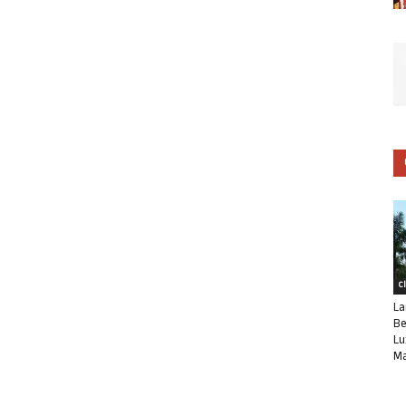
C
La
Be
Lu
Ma