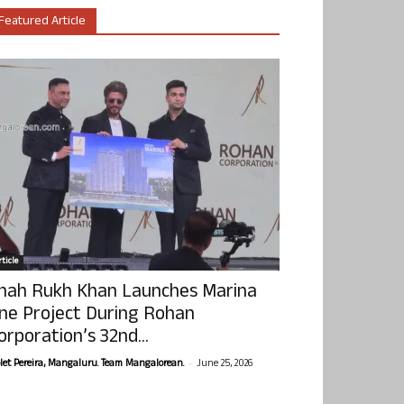
Featured Article
ticle
hah Rukh Khan Launches Marina
ne Project During Rohan
orporation’s 32nd...
-
olet Pereira, Mangaluru. Team Mangalorean.
June 25, 2026