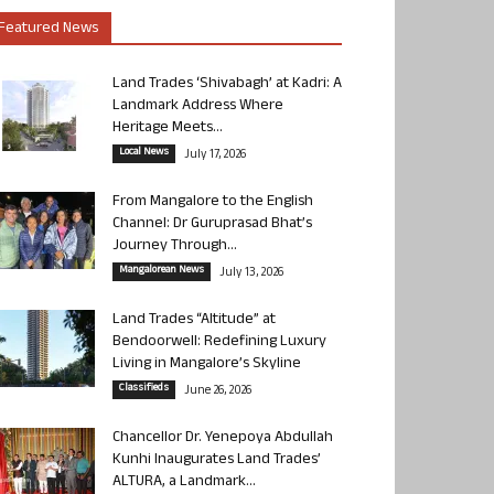
Featured News
Land Trades ‘Shivabagh’ at Kadri: A
Landmark Address Where
Heritage Meets...
Local News
July 17, 2026
From Mangalore to the English
Channel: Dr Guruprasad Bhat’s
Journey Through...
Mangalorean News
July 13, 2026
Land Trades “Altitude” at
Bendoorwell: Redefining Luxury
Living in Mangalore’s Skyline
Classifieds
June 26, 2026
Chancellor Dr. Yenepoya Abdullah
Kunhi Inaugurates Land Trades’
ALTURA, a Landmark...