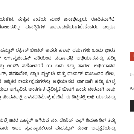
ಾಗಿದೆ. ಸುಳ್ಳಿನ ಕಂತೆಯ ಮೇಲೆ ಜನಾಭಿಪ್ರಾಯ ರೂಪಿತವಾಗಿದೆ.
ವಿಲ್ಲ, ಮನಸ್ಥಿತಿಗಳ ಬದಲಾವಣೆಯಾಗಬೇಕೆಂದರು. ಎಲ್ಲರೂ
ಯಕ್ಷ ಮಹಮ್ಮದ್ ರಫೀಕ್ ಬೀದರ್ ಅವರು ಹಲವು ಧರ್ಮಗಳು ಒಂದು ಭಾರತ
ಕ್ ಆರ್ಗನೈಜೇಷನ್ ವತಿಯಿಂದ ವರ್ಷಾವಧಿ ಅಭಿಯಾನವನ್ನು ಹಮ್ಮಿ
ಯಗಳನ್ನು ಉಳಿಸಿ ಸಹೋದರತೆ ಯ ಬದು ಕನ್ನು ಸಾರಲು ಅಭಿಯಾನದ
ಿಂಗ್, ಸಮಾವೇಶ, ಖ್ಯಾತಿ ವ್ಯಕ್ತಿಗಳು ಮತ್ತು ಧಾರ್ಮಿಕ ಮುಖಂಡರ ಭೇಟಿ,
U
ೇರಿದಂತೆ ಇನ್ನಿತರ ಕಾರ್ಯಕ್ರಮಗಳನ್ನು ಅಭಿಯಾನದ ಭಾಗವಾಗಿ ಹಮ್ಮಿ ಕೊಳ್ಳ
P
ವುದು ಅಗತ್ಯವಿದೆ. ಅಂತರ್ಗತ ವೈವಿದ್ಯತೆ ಜೊತೆಗೆ ಒಂದು ದೇಶವಾಗಿ ನಾವು
 ಜೀವನದಲ್ಲಿ ಅಳವಡಿಸಿಕೊಳ್ಳ ಬೇಕಿದೆ. ಈ ನಿಟ್ಟಿನಲ್ಲಿ ಅಭಿ ಯಾನವನ್ನು
್ಪೆ ಇದರ ಪಾಸ್ಟರ್ ಆಗಿರುವ ವಂ. ಡೇವಿಡ್ ಎಫ್ ನಿರ್ಮಾನಿಕ್ ತಮ್ಮ
ಳೂರು ಇದರ ವ್ಯವಸ್ಥಾಪಕರಾದ ಮಹಮ್ಮದ್ ಕುಂಞ ಅಧ್ಯಕ್ಷತೆಯನ್ನು