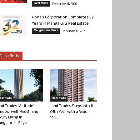
Local News
February 11, 2026
Rohan Corporation Completes 32
Years in Mangaluru Real Estate
Mangalorean News
January 14, 2026
Classifieds
lassifieds
Classifieds
nd Trades “Altitude” at
Land Trades Steps into its
ndoorwell: Redefining
34th Year with a Vision
xury Living in
for...
ngalore’s Skyline