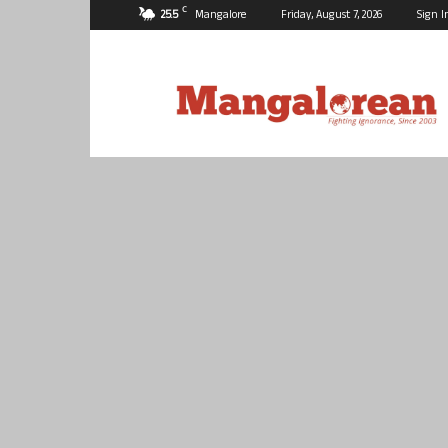
C
25.5
Mangalore
Friday, August 7, 2026
Sign I
Mangalorean.com