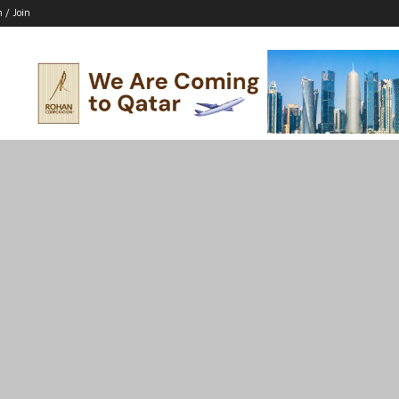
n / Join