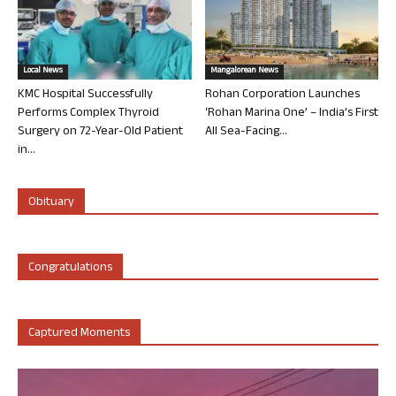
Local News
Mangalorean News
KMC Hospital Successfully
Rohan Corporation Launches
Performs Complex Thyroid
‘Rohan Marina One’ – India’s First
Surgery on 72-Year-Old Patient
All Sea-Facing...
in...
Obituary
Congratulations
Captured Moments