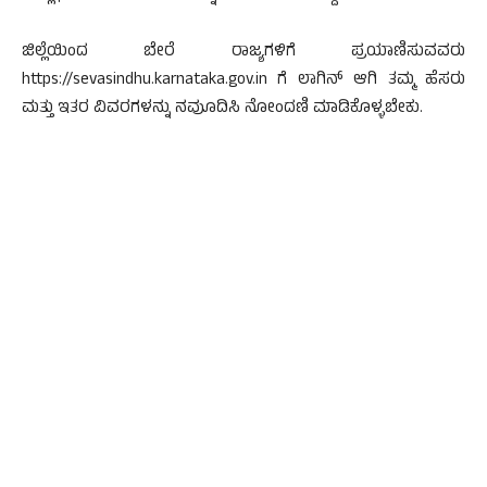
ಜಿಲ್ಲೆಯಿಂದ ಬೇರೆ ರಾಜ್ಯಗಳಿಗೆ ಪ್ರಯಾಣಿಸುವವರು
https://sevasindhu.karnataka.gov.in ಗೆ ಲಾಗಿನ್ ಆಗಿ ತಮ್ಮ ಹೆಸರು
ಮತ್ತು ಇತರ ವಿವರಗಳನ್ನು ನವುೂದಿಸಿ ನೋಂದಣಿ ಮಾಡಿಕೊಳ್ಳಬೇಕು.