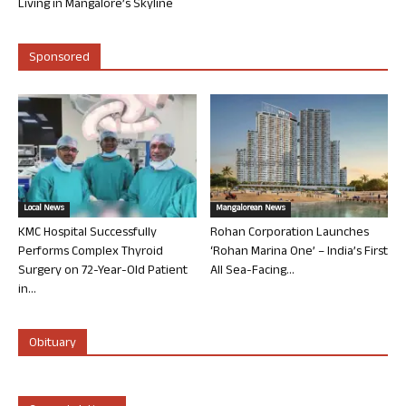
Living in Mangalore’s Skyline
Sponsored
Local News
Mangalorean News
KMC Hospital Successfully
Rohan Corporation Launches
Performs Complex Thyroid
‘Rohan Marina One’ – India’s First
Surgery on 72-Year-Old Patient
All Sea-Facing...
in...
Obituary