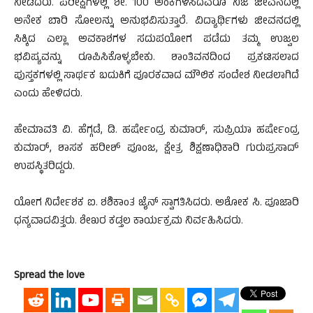
ನೀಡಿದರು. ಪರೀಕ್ಷೆಗಳಲ್ಲಿ ಶೇ. 100 ಅಂಕಗಳಿಸಿದವರೂ ನಿಜ ಜೀವನದಲ್ಲಿ
ಅನೇಕ ಬಾರಿ ಸೋಲನ್ನು ಅನುಭವಿಸುತ್ತಾರೆ. ವಿದ್ಯಾರ್ಥಿಗಳು ಜೀವನದಲ್ಲಿ
ಸಿಕ್ಕಿದ ಎಲ್ಲಾ ಅವಕಾಶಗಳ ಸದುಪಯೋಗ ಪಡೆದು ತಮ್ಮ ಉಜ್ವಲ
ಭವಿಷ್ಯವನ್ನು ರೂಪಿಸಿಕೊಳ್ಳಬೇಕು. ಶಾಂತಿವನದಿಂದ ಪ್ರಕಟಿಸಲಾದ
ಪುಸ್ತಕಗಳಲ್ಲಿ ಸಾರ್ಥಕ ಬದುಕಿಗೆ ಪೂರಕವಾದ ಮೌಲಿಕ ಸಂದೇಶ ನೀಡಲಾಗಿದೆ
ಎಂದು ಹೇಳಿದರು.
ಹೇಮಾವತಿ ವಿ. ಹೆಗ್ಗಡೆ, ಡಿ. ಹರ್ಷೇಂದ್ರ ಕುಮಾರ್, ಸುಪ್ರಿಯಾ ಹರ್ಷೇಂದ್ರ
ಕುಮಾರ್, ಶಾಸಕ ಹರೀಶ್ ಪೂಂಜ, ಕ್ಷೇತ್ರ ಶಿಕ್ಷಣಾಧಿಕಾರಿ ಗುರುಪ್ರಸಾದ್
ಉಪಸ್ಥಿತರಿದ್ದರು.
ಯೋಗ ನಿರ್ದೇಶಕ ಐ. ಶಶಿಕಾಂತ ಜೈನ್ ಸ್ವಾಗತಿಸಿದರು. ಅಶೋಕ ಸಿ. ಪೂಜಾರಿ
ಧನ್ಯವಾದವಿತ್ತರು. ಶೇಖರ ಕಡ್ತಲ ಕಾರ್ಯಕ್ರಮ ನಿರ್ವಹಿಸಿದರು.
Spread the love