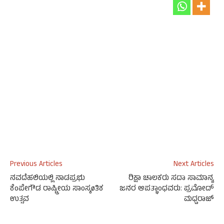
Previous Articles
Next Articles
ನವದೆಹಲಿಯಲ್ಲಿ ನಾಡಪ್ರಭು
ರಿಕ್ಷಾ ಚಾಲಕರು ಸದಾ ಸಾಮಾನ್ಯ
ಕೆಂಪೇಗೌಡ ರಾಷ್ಟ್ರೀಯ ಸಾಂಸ್ಕøತಿಕ
ಜನರ ಆಪತ್ಭಾಂಧವರು: ಪ್ರಮೋದ್
ಉತ್ಸವ
ಮಧ್ವರಾಜ್