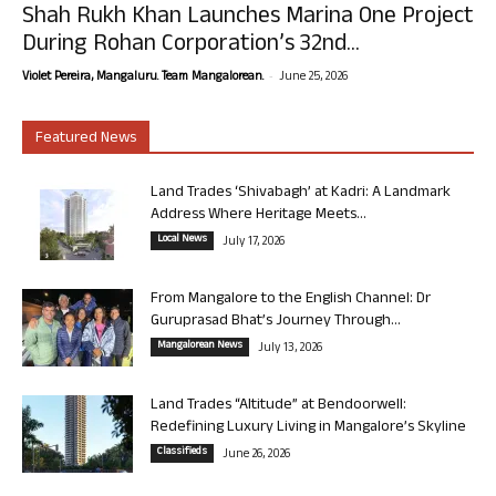
Shah Rukh Khan Launches Marina One Project
During Rohan Corporation’s 32nd...
-
Violet Pereira, Mangaluru. Team Mangalorean.
June 25, 2026
Featured News
Land Trades ‘Shivabagh’ at Kadri: A Landmark
Address Where Heritage Meets...
Local News
July 17, 2026
From Mangalore to the English Channel: Dr
Guruprasad Bhat’s Journey Through...
Mangalorean News
July 13, 2026
Land Trades “Altitude” at Bendoorwell:
Redefining Luxury Living in Mangalore’s Skyline
Classifieds
June 26, 2026