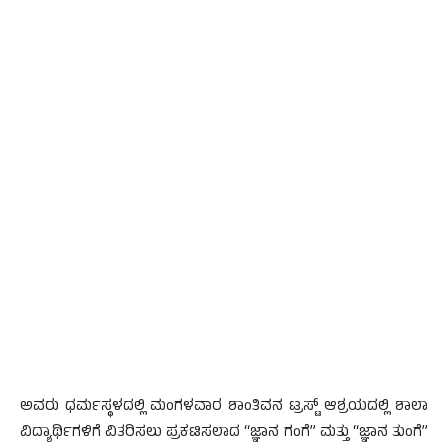
ಅವರು ಧರ್ಮಸ್ಥಳದಲ್ಲಿ ಮಂಗಳವಾರ ಶಾಂತಿವನ ಟ್ರಸ್ಟ್ ಆಶ್ರಯದಲ್ಲಿ ಶಾಲಾ
ವಿದ್ಯಾರ್ಥಿಗಳಿಗೆ ವಿತರಿಸಲು ಪ್ರಕಟಿಸಲಾದ “ಜ್ಞಾನ ಗಂಗೆ” ಮತ್ತು “ಜ್ಞಾನ ತುಂಗೆ”