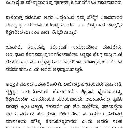
ಎಂಬ ನೈತಿಕ ಮೌಲ್ಯಾಧಾರಿತ ಪುಸ್ತಕಗಳನ್ನು ಬಿಡುಗಡೆಗೊಳಿಸಿ ಮಾತನಾಡಿದರು.
ಶಾಲೆಯಲ್ಲಿ ಪಡೆಯುವ ಅಪರ ವಿದ್ಯೆಯಿಂದ ನಮ್ಮ ಬೌದ್ಧಿಕ ವಿಕಾಸವಾದರೆ
ಮನಸ್ಸನ್ನು ಹದಗೊಳಿಸಿ ಪರಿಶುದ್ಧ ಮಾಡುವ ಪರ ವಿದ್ಯೆಯಾದ ಆಧ್ಯಾತ್ಮಿಕ
ಶಿಕ್ಷಣದಿಂದ ಮಾನಸಿಕ ಶಾಂತಿ, ನೆಮ್ಮದಿ ಸಿಗುತ್ತದೆ.
ಯಾವುದೇ ಕೆಲಸವನ್ನು ತಲ್ಲೀನರಾಗಿ ಸಂತೋಷದಿಂದ ಮಾಡಬೇಕು.
ಆರಂಭಿಸಿದ ಕೆಲಸವನ್ನು ಪೂರ್ಣಗೊಳಿಸಬೇಕು. ನಿತ್ಯವೂ ಬೆಳಿಗ್ಗೆ ಮತ್ತು ಸಂಜೆ
ದೇವರ ಪ್ರಾರ್ಥನೆ ಮತ್ತು ಧ್ಯಾನ ಮಾಡುವುದರಿಂದ ಆರೋಗ್ಯಪೂರ್ಣ ಜೀವನ
ನಡೆಸಬಹುದು ಎಂದು ಅವರು ಅಭಿಪ್ರಾಯಪಟ್ಟರು.
ಅಧ್ಯಕ್ಷತೆ ವಹಿಸಿದ ಧರ್ಮಾಧಿಕಾರಿ ಡಿ. ವೀರೇಂದ್ರ ಹೆಗ್ಗಡೆಯವರು ಮಾತನಾಡಿ,
ವ್ಯಕ್ತಿತ್ವದ ಸರ್ವತೋಮುಖ ಬೆಳವಣಿಗೆಯೇ ಶಿಕ್ಷಣದ ಧ್ಯೇಯವಾಗಿದ್ದು,
ಶಿಕ್ಷಣದೊಂದಿಗೆ ಮಾನವೀಯತೆ ಮರೆಯಬಾರದು. ಅಹಂಕಾರವನ್ನು ತ್ಯಜಿಸಿ
ಪರಸ್ಪರ ಪ್ರೀತಿ-ವಿಶ್ವಾಸ, ಗೌರವದೊಂದಿಗೆ ಹೊಂದಾಣಿಕೆಯ, ಸಹಬಾಳ್ವೆಯ
ಬದುಕು ನಡೆಸುವ ಜೀವನಪಾಠ ಕಲಿಯಬೇಕು. ಸಮಾನತೆಯ ಹೆಸರಿನಲ್ಲಿ
ಮಾನವೀಯ ಮೌಲ್ಯ ಕಳೆದುಕೊಳ್ಳಬಾರದು ಎಂದು ಅವರು ಸಲಹೆ