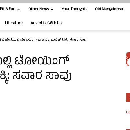
Fit & Fun
Other News
Your Thoughts
Old Mangalorean
Literature
Advertise With Us
ತಿ ಸೇತುವೆಯಲ್ಲಿ ಟೋಯಿಂಗ್ ವಾಹನಕ್ಕೆ ಬುಲೆಟ್ ಢಿಕ್ಕಿ: ಸವಾರ ಸಾವು
ಯಲ್ಲಿ ಟೋಯಿಂಗ್
ಕ್ಕಿ: ಸವಾರ ಸಾವು
Co