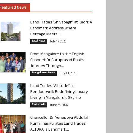
Featured News
Land Trades ‘Shivabagh’ at Kadri: A
Landmark Address Where
Heritage Meets...
Local News
July 17, 2026
From Mangalore to the English
Channel: Dr Guruprasad Bhat’s
Journey Through...
Mangalorean News
July 13, 2026
Land Trades “Altitude” at
Bendoorwell: Redefining Luxury
Living in Mangalore’s Skyline
Classifieds
June 26, 2026
Chancellor Dr. Yenepoya Abdullah
Kunhi Inaugurates Land Trades’
ALTURA, a Landmark...