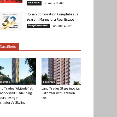
Local News
February 11, 2026
Rohan Corporation Completes 32
Years in Mangaluru Real Estate
Mangalorean News
January 14, 2026
Classifieds
lassifieds
Classifieds
nd Trades “Altitude” at
Land Trades Steps into its
ndoorwell: Redefining
34th Year with a Vision
xury Living in
for...
ngalore’s Skyline