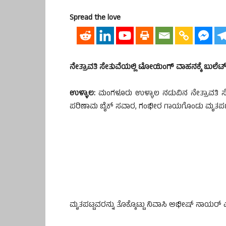
Spread the love
ನೇತ್ರಾವತಿ ಸೇತುವೆಯಲ್ಲಿ ಟೋಯಿಂಗ್ ವಾಹನಕ್ಕೆ ಬುಲೆಟ್ 
ಉಳ್ಳಾಲ:
ಮಂಗಳೂರು ಉಳ್ಳಾಲ ನಡುವಿನ ನೇತ್ರಾವತಿ ಸೇತ
ಪರಿಣಾಮ ಬೈಕ್ ಸವಾರ, ಗಂಭೀರ ಗಾಯಗೊಂಡು ಮೃತಪಟ್ಟಿ
ಮೃತಪಟ್ಟವರನ್ನು ತೊಕ್ಕೊಟ್ಟು ನಿವಾಸಿ ಅಭೀಷ್ ನಾಯರ್ ಎ