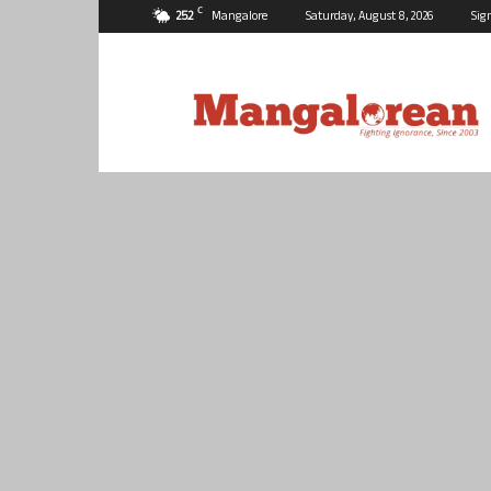
C
25.2
Mangalore
Saturday, August 8, 2026
Sig
Mangalorean.com