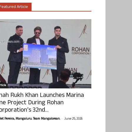
Featured Article
ticle
hah Rukh Khan Launches Marina
ne Project During Rohan
orporation’s 32nd...
-
olet Pereira, Mangaluru. Team Mangalorean.
June 25, 2026