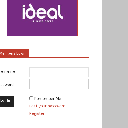
Members Login
sername
assword
Remember Me
Lost your password?
Register