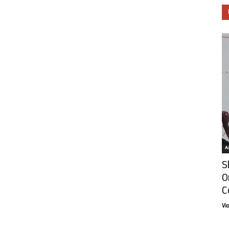
Ar
S
O
C
Vi