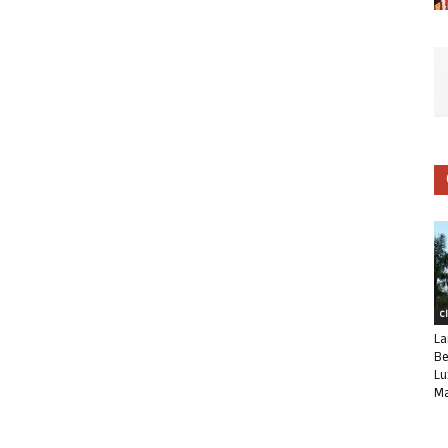
C
La
Be
Lu
Ma