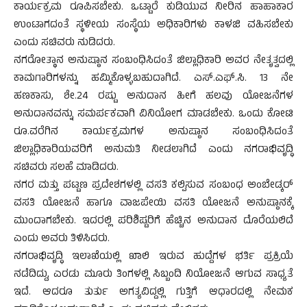
ಕಾರ್ಯಕ್ರಮ ರೂಪಿಸಬೇಕು. ಒಟ್ಟಾರೆ ಕುಡಿಯುವ ನೀರಿನ ಹಾಹಾಕಾರ
ಉಂಟಾಗದಂತೆ ಸ್ಥಳೀಯ ಸಂಸ್ಥೆಯ ಅಧಿಕಾರಿಗಳು ಕಾಳಜಿ ವಹಿಸಬೇಕು
ಎಂದು ಸಚಿವರು ನುಡಿದರು.
ನಗರೋತ್ಥಾನ ಅನುಷ್ಠಾನ ಸಂಬಂಧಿಸಿದಂತೆ ಜಿಲ್ಲಾಧಿಕಾರಿ ಅವರ ನೇತೃತ್ವದಲ್ಲಿ
ಕಾಮಗಾರಿಗಳನ್ನು ಹಮ್ಮಿಕೊಳ್ಳಬಹುದಾಗಿದೆ. ಎಸ್.ಎಫ್.ಸಿ. 13 ನೇ
ಹಣಕಾಸು, ಶೇ.24 ರಷ್ಟು ಅನುದಾನ ಹೀಗೆ ಹಲವು ಯೋಜನೆಗಳ
ಅನುದಾನವನ್ನು ಸಮರ್ಪಕವಾಗಿ ವಿನಿಯೋಗ ಮಾಡಬೇಕು. ಒಂದು ಕೋಟಿ
ರೂ.ವರೆಗಿನ ಕಾರ್ಯಕ್ರಮಗಳ ಅನುಷ್ಠಾನ ಸಂಬಂಧಿಸಿದಂತೆ
ಜಿಲ್ಲಾಧಿಕಾರಿಯವರಿಗೆ ಅನುಮತಿ ನೀಡಲಾಗಿದೆ ಎಂದು ನಗರಾಭಿವೃದ್ಧಿ
ಸಚಿವರು ಸಲಹೆ ಮಾಡಿದರು.
ನಗರ ಮತ್ತು ಪಟ್ಟಣ ಪ್ರದೇಶಗಳಲ್ಲಿ ವಸತಿ ಕಲ್ಪಿಸುವ ಸಂಬಂಧ ಅಂಬೇಡ್ಕರ್
ವಸತಿ ಯೋಜನೆ ಹಾಗೂ ವಾಜಪೇಯಿ ವಸತಿ ಯೋಜನೆ ಅನುಷ್ಠಾನಕ್ಕೆ
ಮುಂದಾಗಬೇಕು. ಇದರಲ್ಲಿ ಪರಿಶಿಷ್ಟರಿಗೆ ಹೆಚ್ಚಿನ ಅನುದಾನ ದೊರೆಯಲಿದೆ
ಎಂದು ಅವರು ತಿಳಿಸಿದರು.
ನಗರಾಭಿವೃದ್ಧಿ ಇಲಾಖೆಯಲ್ಲಿ ಖಾಲಿ ಇರುವ ಹುದ್ದೆಗಳ ಭರ್ತಿ ಪ್ರಕ್ರಿಯೆ
ನಡೆದಿದ್ದು, ಎರಡು ಮೂರು ತಿಂಗಳಲ್ಲಿ ಸಿಬ್ಬಂದಿ ನಿಯೋಜನೆ ಆಗುವ ಸಾಧ್ಯತೆ
ಇದೆ. ಆದರೂ ತುರ್ತು ಅಗತ್ಯವಿದ್ದಲ್ಲಿ ಗುತ್ತಿಗೆ ಆಧಾರದಲ್ಲಿ ನೇಮಕ