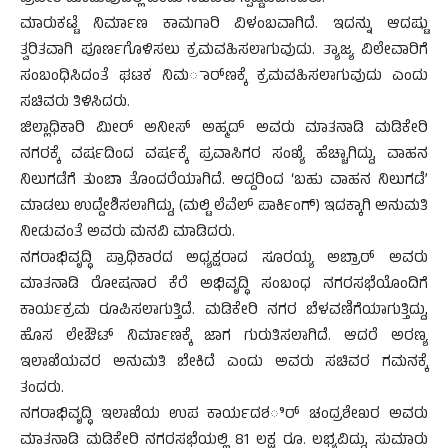
ಮಾರುಕಟ್ಟೆ ನಿರ್ಮಾಣ ಕಾಮಗಾರಿ ವಿಳಂಬವಾಗಿದೆ. ಇದನ್ನು ಆದಷ್ಟು
ತ್ವರಿತವಾಗಿ ಪೂರ್ಣಗೊಳಿಸಲು ಕ್ರಮವಹಿಸಲಾಗುವುದು. ತ್ಯಾಜ್ಯ ವಿಲೇವಾರಿಗೆ
ಸಂಬಂಧಿಸಿದಂತೆ ಘಟಕ ನಿಮರ್ಾಣಕ್ಕೆ ಕ್ರಮವಹಿಸಲಾಗುವುದು ಎಂದು
ಸಚಿವರು ತಿಳಿಸಿದರು.
ಜಿಲ್ಲಾಧಿಕಾರಿ ಮೀರ್ ಅನೀಸ್ ಅಹ್ಮದ್ ಅವರು ಮಾತನಾಡಿ ಮಡಿಕೇರಿ
ನಗರಕ್ಕೆ ವರ್ಷದಿಂದ ವರ್ಷಕ್ಕೆ ಪ್ರವಾಸಿಗರ ಸಂಖ್ಯೆ ಹೆಚ್ಚಾಗಿದ್ದು, ವಾಹನ
ನಿಲುಗಡೆಗೆ ತುಂಬಾ ತೊಂದರೆಯಾಗಿದೆ. ಆದ್ದರಿಂದ ‘ಬಹು ವಾಹನ ನಿಲುಗಡೆ’
ಮಾಡಲು ಉದ್ದೇಶಿಸಲಾಗಿದ್ದು, (ಮಲ್ಟಿ ಲೆವೆಲ್ ಪಾರ್ಕಿಂಗ್) ಇದಕ್ಕಾಗಿ ಅನುಮತಿ
ನೀಡುವಂತೆ ಅವರು ಮನವಿ ಮಾಡಿದರು.
ನಗರಾಭಿವೃದ್ಧಿ ಪ್ರಾಧಿಕಾರದ ಅಧ್ಯಕ್ಷರಾದ ಸೂರಯ್ಯ ಅಬ್ರಾರ್ ಅವರು
ಮಾತನಾಡಿ ರೋಷನಾರ ಕೆರೆ ಅಭಿವೃದ್ಧಿ ಸಂಬಂಧ ನಗರಸಭೆಯೊಂದಿಗೆ
ಕಾರ್ಯಕ್ರಮ ರೂಪಿಸಲಾಗುತ್ತಿದೆ. ಮಡಿಕೇರಿ ನಗರ ಬೆಳವಣಿಗೆಯಾಗುತ್ತಿದ್ದು,
ಹೊಸ ಲೇಔಟ್ ನಿರ್ಮಾಣಕ್ಕೆ ಜಾಗ ಗುರುತಿಸಲಾಗಿದೆ. ಆದರೆ ಅರಣ್ಯ
ಇಲಾಖೆಯವರ ಅನುಮತಿ ಬೇಕಿದೆ ಎಂದು ಅವರು ಸಚಿವರ ಗಮನಕ್ಕೆ
ತಂದರು.
ನಗರಾಭಿವೃದ್ಧಿ ಇಲಾಖೆಯ ಉಪ ಕಾರ್ಯದಶರ್ಿ ಚಂದ್ರಶೇಖರ ಅವರು
ಮಾತನಾಡಿ ಮಡಿಕೇರಿ ನಗರಸಭೆಯಲ್ಲಿ 81 ಲಕ್ಷ ರೂ. ಲಭ್ಯವಿದ್ದು, ಸುಮಾರು