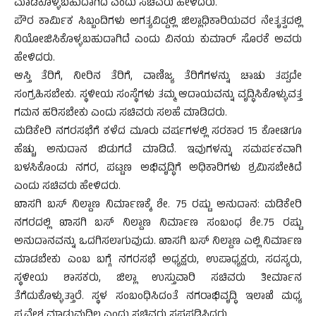
ಮಾಡಿಕೊಳ್ಳಬಹುದಾಗಿದೆ ಎಂದು ಸಚಿವರು ಹೇಳಿದರು.
ಪೌರ ಕಾರ್ಮಿಕ ಸಿಬ್ಬಂದಿಗಳು ಅಗತ್ಯವಿದ್ದಲ್ಲಿ ಜಿಲ್ಲಾಧಿಕಾರಿಯವರ ನೇತೃತ್ವದಲ್ಲಿ
ನಿಯೋಜಿಸಿಕೊಳ್ಳಬಹುದಾಗಿದೆ ಎಂದು ವಿನಯ ಕುಮಾರ್ ಸೊರಕೆ ಅವರು
ಹೇಳಿದರು.
ಆಸ್ತಿ ತೆರಿಗೆ, ನೀರಿನ ತೆರಿಗೆ, ವಾಣಿಜ್ಯ ತೆರಿಗೆಗಳನ್ನು ಚಾಚು ತಪ್ಪದೇ
ಸಂಗ್ರಹಿಸಬೇಕು. ಸ್ಥಳೀಯ ಸಂಸ್ಥೆಗಳು ತಮ್ಮ ಆದಾಯವನ್ನು ವೃದ್ಧಿಸಿಕೊಳ್ಳುವತ್ತ
ಗಮನ ಹರಿಸಬೇಕು ಎಂದು ಸಚಿವರು ಸಲಹೆ ಮಾಡಿದರು.
ಮಡಿಕೇರಿ ನಗರಸಭೆಗೆ ಕಳೆದ ಮೂರು ವರ್ಷಗಳಲ್ಲಿ ಸರಕಾರ 15 ಕೋಟಿಗೂ
ಹೆಚ್ಚು ಅನುದಾನ ಬಿಡುಗಡೆ ಮಾಡಿದೆ. ಇವುಗಳನ್ನು ಸಮರ್ಪಕವಾಗಿ
ಬಳಸಿಕೊಂಡು ನಗರ, ಪಟ್ಟಣ ಅಭಿವೃದ್ಧಿಗೆ ಅಧಿಕಾರಿಗಳು ಶ್ರಮಿಸಬೇಕಿದೆ
ಎಂದು ಸಚಿವರು ಹೇಳಿದರು.
ಖಾಸಗಿ ಬಸ್ ನಿಲ್ದಾಣ ನಿರ್ಮಾಣಕ್ಕೆ ಶೇ. 75 ರಷ್ಟು ಅನುದಾನ: ಮಡಿಕೇರಿ
ನಗರದಲ್ಲಿ ಖಾಸಗಿ ಬಸ್ ನಿಲ್ದಾಣ ನಿರ್ಮಾಣ ಸಂಬಂಧ ಶೇ.75 ರಷ್ಟು
ಅನುದಾನವನ್ನು ಒದಗಿಸಲಾಗುವುದು. ಖಾಸಗಿ ಬಸ್ ನಿಲ್ದಾಣ ಎಲ್ಲಿ ನಿರ್ಮಾಣ
ಮಾಡಬೇಕು ಎಂಬ ಬಗ್ಗೆ ನಗರಸಭೆ ಅಧ್ಯಕ್ಷರು, ಉಪಾಧ್ಯಕ್ಷರು, ಸದಸ್ಯರು,
ಸ್ಥಳೀಯ ಶಾಸಕರು, ಜಿಲ್ಲಾ ಉಸ್ತುವಾರಿ ಸಚಿವರು ತೀರ್ಮಾನ
ತೆಗೆದುಕೊಳ್ಳುತ್ತಾರೆ. ಸ್ಥಳ ಸಂಬಂಧಿಸಿದಂತೆ ನಗರಾಭಿವೃದ್ಧಿ ಇಲಾಖೆ ಮಧ್ಯ
ಪ್ರವೇಶ ಮಾಡುವುದಿಲ್ಲ ಎಂದು ಸಚಿವರು ಸ್ಪಷ್ಟಪಡಿಸಿದರು.