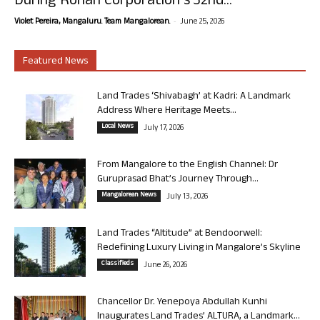
During Rohan Corporation’s 32nd...
-
Violet Pereira, Mangaluru. Team Mangalorean.
June 25, 2026
Featured News
Land Trades ‘Shivabagh’ at Kadri: A Landmark
Address Where Heritage Meets...
Local News
July 17, 2026
From Mangalore to the English Channel: Dr
Guruprasad Bhat’s Journey Through...
Mangalorean News
July 13, 2026
Land Trades “Altitude” at Bendoorwell:
Redefining Luxury Living in Mangalore’s Skyline
Classifieds
June 26, 2026
Chancellor Dr. Yenepoya Abdullah Kunhi
Inaugurates Land Trades’ ALTURA, a Landmark...