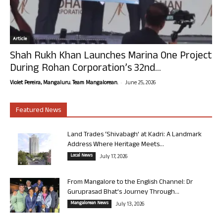
Article
Shah Rukh Khan Launches Marina One Project
During Rohan Corporation’s 32nd...
-
Violet Pereira, Mangaluru. Team Mangalorean.
June 25, 2026
Featured News
Land Trades ‘Shivabagh’ at Kadri: A Landmark
Address Where Heritage Meets...
Local News
July 17, 2026
From Mangalore to the English Channel: Dr
Guruprasad Bhat’s Journey Through...
Mangalorean News
July 13, 2026