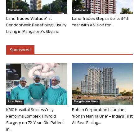
Classifieds
Classifieds
Land Trades “Altitude” at
Land Trades Steps into its 34th
Bendoorwell: Redefining Luxury
Year with a Vision for...
Living in Mangalore’s Skyline
Sponsored
Local News
Mangalorean News
KMC Hospital Successfully
Rohan Corporation Launches
Performs Complex Thyroid
‘Rohan Marina One’ – India’s First
Surgery on 72-Year-Old Patient
All Sea-Facing...
in...