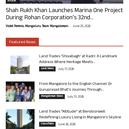
Article
Shah Rukh Khan Launches Marina One Project
During Rohan Corporation’s 32nd...
-
Violet Pereira, Mangaluru. Team Mangalorean.
June 25, 2026
Featured News
Land Trades ‘Shivabagh’ at Kadri: A Landmark
Address Where Heritage Meets...
Local News
July 17, 2026
From Mangalore to the English Channel: Dr
Guruprasad Bhat’s Journey Through...
Mangalorean News
July 13, 2026
Land Trades “Altitude” at Bendoorwell:
Redefining Luxury Living in Mangalore’s Skyline
Classifieds
June 26, 2026