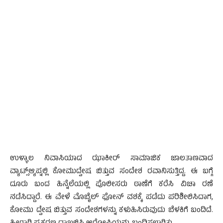
ಉಳ್ಳಾಲ ನಿವಾಸಿಯಾದ ಝಾಕೀರ್ ಸಾಮಾಜಿಕ ಜಾಲತಾಣವಾದ
ವ್ಯಾಟ್ಸ್ಆ್ಯಪ್ನಲ್ಲಿ ಕೋಮುದ್ವೇಷ ಬಿತ್ತುವ ಸಂದೇಶ ರವಾನಿಸುತ್ತಿದ್ದ. ಈ ಬಗ್ಗೆ
ದೂರು ಬಂದ ಹಿನ್ನೆಲೆಯಲ್ಲಿ ಪೊಲೀಸರು ಠಾಣೆಗೆ ಕರೆಸಿ ವಿಚಾ ರಣೆ
ನಡೆಸಿದ್ದಾರೆ. ಈ ವೇಳೆ ಮೊಬೈಲ್ ಫೋನ್ ವಶಕ್ಕೆ ಪಡೆದು ಪರಿಶೀಲಿಸಿದಾಗ,
ಕೋಮು ದ್ವೇಷ ಬಿತ್ತುವ ಸಂದೇಶಗಳನ್ನು ಕಳುಹಿಸಿರುವುದು ಬೆಳಕಿಗೆ ಬಂದಿದೆ.