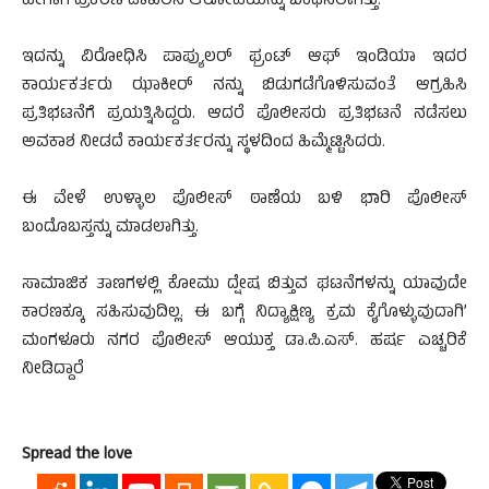
ಹೀಗಾಗಿ ಪ್ರಕರಣ ದಾಖಲಿಸಿ ಆರೋಪಿಯನ್ನು ಬಂಧಿಸಲಾಗಿತ್ತು.
ಇದನ್ನು ವಿರೋಧಿಸಿ ಪಾಪ್ಯುಲರ್ ಫ್ರಂಟ್ ಆಫ್ ಇಂಡಿಯಾ ಇದರ
ಕಾರ್ಯಕರ್ತರು ಝಾಕೀರ್ ನನ್ನು ಬಿಡುಗಡೆಗೊಳಿಸುವಂತೆ ಆಗ್ರಹಿಸಿ
ಪ್ರತಿಭಟನೆಗೆ ಪ್ರಯತ್ನಿಸಿದ್ದರು. ಆದರೆ ಪೊಲೀಸರು ಪ್ರತಿಭಟನೆ ನಡೆಸಲು
ಅವಕಾಶ ನೀಡದೆ ಕಾರ್ಯಕರ್ತರನ್ನು ಸ್ಥಳದಿಂದ ಹಿಮ್ಮೆಟ್ಟಿಸಿದರು.
ಈ ವೇಳೆ ಉಳ್ಳಾಲ ಪೊಲೀಸ್ ಠಾಣೆಯ ಬಳಿ ಭಾರಿ ಪೊಲೀಸ್
ಬಂದೊಬಸ್ತನ್ನು ಮಾಡಲಾಗಿತ್ತು.
ಸಾಮಾಜಿಕ ತಾಣಗಳಲ್ಲಿ ಕೋಮು ದ್ಷೇಷ ಬಿತ್ತುವ ಘಟನೆಗಳನ್ನು ಯಾವುದೇ
ಕಾರಣಕ್ಕೂ ಸಹಿಸುವುದಿಲ್ಲ. ಈ ಬಗ್ಗೆ ನಿದ್ಯಾಕ್ಷಿಣ್ಯ ಕ್ರಮ ಕೈಗೊಳ್ಳುವುದಾಗಿ’
ಮಂಗಳೂರು ನಗರ ಪೊಲೀಸ್ ಆಯುಕ್ತ ಡಾ.ಪಿ.ಎಸ್. ಹರ್ಷ ಎಚ್ಚರಿಕೆ
ನೀಡಿದ್ದಾರೆ
Spread the love