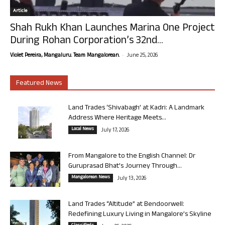
Article
Shah Rukh Khan Launches Marina One Project
During Rohan Corporation’s 32nd...
-
Violet Pereira, Mangaluru. Team Mangalorean.
June 25, 2026
Featured News
Land Trades ‘Shivabagh’ at Kadri: A Landmark
Address Where Heritage Meets...
Local News
July 17, 2026
From Mangalore to the English Channel: Dr
Guruprasad Bhat’s Journey Through...
Mangalorean News
July 13, 2026
Land Trades “Altitude” at Bendoorwell:
Redefining Luxury Living in Mangalore’s Skyline