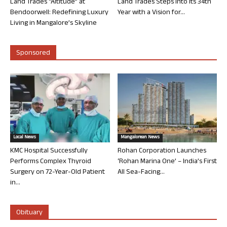
Land Trades “Altitude” at
Land Trades Steps into its 34th
Bendoorwell: Redefining Luxury
Year with a Vision for...
Living in Mangalore’s Skyline
Sponsored
Local News
Mangalorean News
KMC Hospital Successfully
Rohan Corporation Launches
Performs Complex Thyroid
‘Rohan Marina One’ – India’s First
Surgery on 72-Year-Old Patient
All Sea-Facing...
in...
Obituary