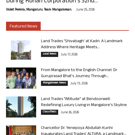
During Rohan Corporation’s 32nd...
-
Violet Pereira, Mangaluru. Team Mangalorean.
June 25, 2026
Featured News
Land Trades ‘Shivabagh’ at Kadri: A Landmark
Address Where Heritage Meets...
Local News
July 17, 2026
From Mangalore to the English Channel: Dr
Guruprasad Bhat’s Journey Through...
Mangalorean News
July 13, 2026
Land Trades “Altitude” at Bendoorwell:
Redefining Luxury Living in Mangalore’s Skyline
Classifieds
June 26, 2026
Chancellor Dr. Yenepoya Abdullah Kunhi
Inaugurates Land Trades’ ALTURA, a Landmark...