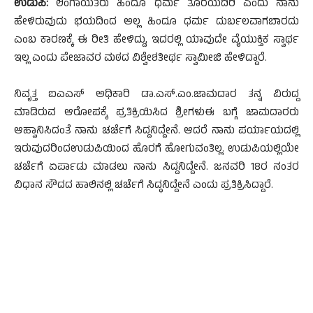
ಉಡುಪಿ:
ಲಿಂಗಾಯತರು ಹಿಂದೂ ಧರ್ಮ ತೊರೆಯದಿರಿ ಎಂದು ನಾನು
ಹೇಳಿರುವುದು ಭಯದಿಂದ ಅಲ್ಲ ಹಿಂದೂ ಧರ್ಮ ದುರ್ಬಲವಾಗಬಾರದು
ಎಂಬ ಕಾರಣಕ್ಕೆ ಈ ರೀತಿ ಹೇಳಿದ್ದು, ಇದರಲ್ಲಿ ಯಾವುದೇ ವೈಯುಕ್ತಿಕ ಸ್ವಾರ್ಥ
ಇಲ್ಲ ಎಂದು ಪೇಜಾವರ ಮಠದ ವಿಶ್ವೇಶತೀರ್ಥ ಸ್ವಾಮೀಜಿ ಹೇಳಿದ್ದಾರೆ.
ನಿವೃತ್ತ ಐಎಎಸ್ ಅಧಿಕಾರಿ ಡಾ.ಎಸ್.ಎಂ.ಜಾಮದಾರ ತನ್ನ ವಿರುದ್ದ
ಮಾಡಿರುವ ಆರೋಪಕ್ಕೆ ಪ್ರತಿಕ್ರಿಯಿಸಿದ ಶ್ರೀಗಳುಈ ಬಗ್ಗೆ ಜಾಮದಾರರು
ಆಹ್ವಾನಿಸಿದಂತೆ ನಾನು ಚರ್ಚೆಗೆ ಸಿದ್ದನಿದ್ದೇನೆ. ಆದರೆ ನಾನು ಪರ್ಯಾಯದಲ್ಲಿ
ಇರುವುದರಿಂದಉಡುಪಿಯಿಂದ ಹೊರಗೆ ಹೋಗುವಂತಿಲ್ಲ. ಉಡುಪಿಯಲ್ಲಿಯೇ
ಚರ್ಚೆಗೆ ಏರ್ಪಾಡು ಮಾಡಲು ನಾನು ಸಿದ್ದನಿದ್ದೇನೆ. ಜನವರಿ 18ರ ನಂತರ
ವಿಧಾನ ಸೌದದ ಹಾಲಿನಲ್ಲಿ ಚರ್ಚೆಗೆ ಸಿದ್ಧನಿದ್ದೇನೆ ಎಂದು ಪ್ರತಿಕ್ರಿಸಿದ್ದಾರೆ.