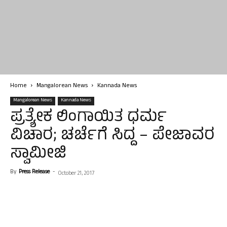
Home
Mangalorean News
Kannada News
Mangalorean News
Kannada News
ಪ್ರತ್ಯೇಕ ಲಿಂಗಾಯಿತ ಧರ್ಮ
ವಿಚಾರ; ಚರ್ಚೆಗೆ ಸಿದ್ದ – ಪೇಜಾವರ
ಸ್ವಾಮೀಜಿ
By
Press Release
-
October 21, 2017