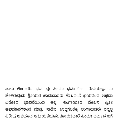
ನಾನು ಲಿಂಗಾಯಿತ ಧರ್ಮವು ಹಿಂದೂ ಧರ್ಮದಿಂದ ಬೇರೆಯಲ್ಲವೆಂದು
ಹೇಳಿರುವುದು ಶ್ರೀಯುತ ಜಾಮದಾರರು ಹೇಳಿದಂತೆ ಭಯದಿಂದ ಅಥವಾ
ವಿರೋಧ ಭಾವನೆಯಿಂದ ಅಲ್ಲ. ಲಿಂಗಾಯಿತರ ಮೇಲಿನ ಪ್ರೀತಿ
ಅಭಿಮಾನಗಳಿಂದ ಮಾತ್ರ. ನಾಡಿನ ಉದ್ದಗಲಕ್ಕೂ ಲಿಂಗಾಯಿತರು ನನ್ನಲ್ಲಿ
ವಿಶೇಷ ಅಭಿಮಾನ ಆತ್ಮೀಯತೆಯನ್ನು ತೋರುತ್ತಿದ್ದಾರೆ ಹಿಂದೂ ದರ್ಮದ ಬಗ್ಗೆ