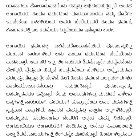
ಯಾವಾಗಲೂ ಹೋರಾಡುವವರೆಂದು ನಮ್ಮನ್ನು ಅಭಿನಂದಿಸುತ್ತಿದ್ದಾರೆ. ಅಂತಹ
ಲಿಂಗಾಯಿತರು ಹಿಂದೂ ಧರ್ಮದಿಂದ ದೂರವಾಗಬಾರದು ನಮ್ಮ ಜೊತೆಗೇ
ಇರಬೇಕೆಂಬ ಕಳಕಳಿಯಿಂದ. ಅವರು ಬೇರೆಯಾದರೆ ಹಿಂದೂ ಧರ್ಮಕ್ಕೆ
ಕರ್ನಾಟಕದಲ್ಲಿ ಬಲ ಕಡಿಮೆಯಾಗುತ್ತದೆಂಬುದೂ ಇನ್ನೊಂದು ಕಾರಣ.
ಲಿಂಗಾಯಿತ ಧರ್ಮದಲ್ಲಿ ಏಕದೇವತೋಪಾಸನೆಯಿದೆ, ಪುನರ್ಜನ್ಮವಿಲ್ಲ
ಮುಂತಾದ ಕಾರಣಗಳಿಂದ ಅದು ಹಿಂದೂ ಧರ್ಮದಿಂದ ಬೇರೆಯೆಂದು
ವಾದಿಸಿದ್ದಾರೆ. ಇದು ಸರಿ ಇಲ್ಲ. ಲಿಂಗಾಯಿತರು ಶಿವನೊಬ್ಬನೇ ಪರದೈವವೆಂದು
ಹೇಳಿದ್ದರೆ, ವೈಷ್ಣವರು ವಿಷ್ಣುವೆ ಪರದೈವವೆಂದು ಹೇಳಿದರು. ಅದ್ವೈತಮತವು
ಪರಬ್ರಹ್ಮನನ್ನೊಬ್ಬನನ್ನೇ ಹೇಳಿದೆ. ಹೀಗೆ ಹಿಂದೂ ಧರ್ಮದ ಎಲ್ಲಾ ಪಂಗಡಗಳೂ
ಏಕದೇವತೋಪಾಸನೆಯನ್ನು ಸಮರ್ಥಿಸಿದ್ದಾರೆ. ಪುನರ್ಜನ್ಮವನ್ನು
ಬಸವಣ್ಣನವರೂ ಒಪ್ಪಿದ್ದಾರೆ. ಕೆಲವು ಅಪರಾಧಗಳನ್ನು ಮಾಡಿದರೆ ಏಳೇಳು
ಜನ್ಮಗಳಲ್ಲಿ ನಾಯಿಯಾಗಿ, ಹಂದಿಯಾಗಿ ಹುಟ್ಟುತ್ತಾರೆಂದು ಅವರ ವಚನಗಳಲ್ಲಿ
ಸ್ಪಷ್ಟವಾದ ವಾಕ್ಯಗಳಿವೆ. ಸ್ಥಾವರದ ಮಹತ್ವವನ್ನು ಎಲ್ಲರೂ ಅಲ್ಲಗಳೆದಿದ್ದಾರೆ.
ಬಸವಣ್ಣವರು ಕೂಡಲಸಂಗಮ ದೇವರಿಗೆ ಅತ್ಯಂತ ಮಹತ್ವ ನೀಡಿದ್ದಾರೆ.
ಲಿಂಗಪೂಜೆಯೂ ಲಿಂಗಾಯಿತರಿಗೆ ಸೀಮಿತವಲ್ಲ. ಆಸೇತು ಹಿಮಾಚಲದಲ್ಲಿ
ಎಲ್ಲಾ ಶಿವದೇವಾಲಯಗಳಲ್ಲಿ ಲಿಂಗವನ್ನೇ ಪೂಜಿಸುತ್ತಾರೆ. ಹಿಂದುಗಳಲ್ಲದವರು