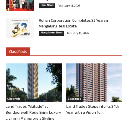
Local News
February 11, 2026
Rohan Corporation Completes 32 Years in
Mangaluru Real Estate
Mangalorean News
January 14, 2026
Classifieds
Classifieds
Classifieds
Land Trades “Altitude” at
Land Trades Steps into its 34th
Bendoorwell: Redefining Luxury
Year with a Vision for...
Living in Mangalore’s Skyline