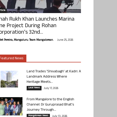
ticle
hah Rukh Khan Launches Marina
ne Project During Rohan
orporation’s 32nd...
-
olet Pereira, Mangaluru. Team Mangalorean.
June 25, 2026
Featured News
Land Trades ‘Shivabagh’ at Kadri: A
Landmark Address Where
Heritage Meets...
Local News
July 17, 2026
From Mangalore to the English
Channel: Dr Guruprasad Bhat’s
Journey Through...
Mangalorean News
July 13, 2026