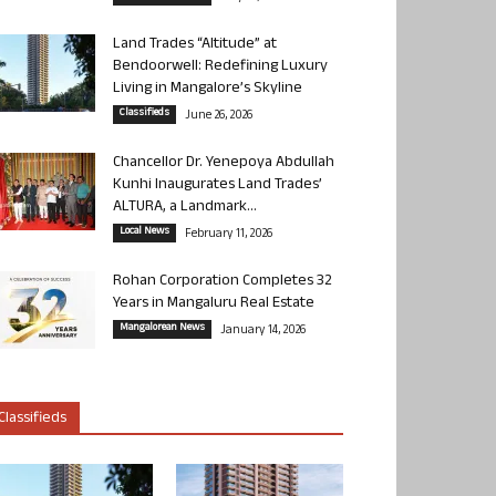
Land Trades “Altitude” at
Bendoorwell: Redefining Luxury
Living in Mangalore’s Skyline
Classifieds
June 26, 2026
Chancellor Dr. Yenepoya Abdullah
Kunhi Inaugurates Land Trades’
ALTURA, a Landmark...
Local News
February 11, 2026
Rohan Corporation Completes 32
Years in Mangaluru Real Estate
Mangalorean News
January 14, 2026
Classifieds