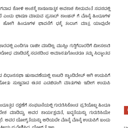
ಾದ ಕೋಳಿ ಅಂಕಕ್ಕೆ ಕಾನೂನಾತ್ಮಕ ಅವಕಾಶ ನೀಡುವಂತೆ ಸದನದಲ್ಲಿ
ಗಿದೆ ಎಂದು ಭಾಷಣ ಮಾಡುವ ಪ್ರಸಾದ್ ಕಾಂಚನ್ ಗೆ ಮೊನ್ನೆ ಹಿಂದೂಗಳ
ದು ಹೋಗಿ ಹಿಂದೂಗಳ ಭಾವನೆಗೆ ಧಕ್ಕೆ ತಂದಾಗ ಮಾತ್ರ ಯಾವುದೇ
ಚಾರದಲ್ಲಿ ಎಂದಿಗೂ ರಾಜೀ ಮಾಡಿಲ್ಲ. ಮುಸ್ಲಿಂ ಗುತ್ತಿಗೆದಾರರಿಗೆ ಮೀಸಲಾತಿ
 ವಿರೋಧ ಮಾಡಿದಕ್ಕೆ ಸದನದಿಂದ ಅಮಾನತುಗೊಂಡರೂ ತಮ್ಮ ಸಿದ್ಧಾಂತದ
ಕಳೆದ ವಿಧಾನಸಭಾ ಚುನಾವಣೆಯಲ್ಲಿ ಲಾಟರಿ ಕ್ಯಾಂಡಿಡೇಟ್ ಆಗಿ ಉಡುಪಿಗೆ
ಗಿ ಸೋತು ಸುಣ್ಣವಾದ ಈತನ ಎಡಬಿಡಂಗಿ ಮಾತುಗಳು ಇದೀಗ ಉಡುಪಿ
ತ್ವದ ರಕ್ಷಣೆಗೆ ಸಂಘಟನೆಯಲ್ಲಿ ಗುರುತಿಸಿಕೊಂಡ ಪ್ರತಿಯೊಬ್ಬ ಹಿಂದೂ
ವೇಶ ಮಾಡಿದ್ದು, ಅವರ ಕಾರ್ಯಕ್ಷಮತೆ, ಬದ್ಧತೆಯನ್ನು ಗುರುತಿಸಿಯೇ
ಾರೆ. ಅವರ ಯೋಗ್ಯತೆಯನ್ನು ಅರಿಯದೇ ಮೊನ್ನೆ ಮೊನ್ನೆ ಉಡುಪಿಗೆ ಬಂದು