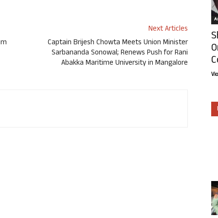
Ar
Next Articles
S
rom
Captain Brijesh Chowta Meets Union Minister
O
Sarbananda Sonowal; Renews Push for Rani
C
Abakka Maritime University in Mangalore
Vi