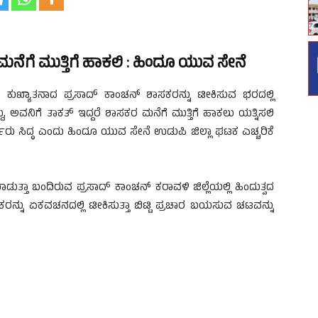
 ಮನೆಗೆ ಮುತ್ತಿಗೆ ಹಾಕಲಿ : ಹಿಂದೂ ಯುವ ಸೇನೆ
ದಲೇ ಕುಖ್ಯಾತನಾದ ಪ್ರಸಾದ್ ಕಾಂಚನ್ ಶಾಸಕರನ್ನು ಟೀಕಿಸುವ ಭರದಲ್ಲಿ
ದು, ಅವನಿಗೆ ತಾಕತ್ ಇದ್ದರೆ ಶಾಸಕರ ಮನೆಗೆ ಮುತ್ತಿಗೆ ಹಾಕಲು ಯತ್ನಿಸಲಿ
ರ್ತರು ಸಿದ್ಧ ಎಂದು ಹಿಂದೂ ಯುವ ಸೇನೆ ಉಡುಪಿ ಜಿಲ್ಲಾ ಘಟಕ ಎಚ್ಚರಿಕೆ
ತಾ ಬಂದಿರುವ ಪ್ರಸಾದ್ ಕಾಂಚನ್ ಕರಾವಳಿ ಜಿಲ್ಲೆಯಲ್ಲಿ ಹಿಂದುತ್ವದ
ನ್ನು ಏಕವಚನದಲ್ಲಿ ಟೀಕಿಸುತ್ತಾ ಬಿಟ್ಟಿ ಪ್ರಚಾರ ಬಯಸುವ ಚಟವನ್ನು