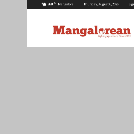
C
26.8
Mangalore
Thursday, August 6, 2026
Sig
Mangalorean.com