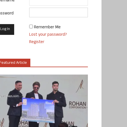
sername
assword
Remember Me
Lost your password?
Register
Featured Article