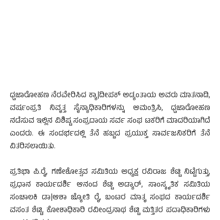
ಧ್ವಜಾರೋಹಣ ನೆರವೇರಿಸಿದ ಕ್ಯಾ|ದೀಪಕ್ ಅಡ್ಯಂತಾಯ ಅವರು ಮಾತನಾಡಿ,
ವರ್ಷಂಪ್ರತಿ ನಿವೃತ್ತ ಸೈನ್ಯಾಧಿಕಾರಿಗಳನ್ನು ಆಮಂತ್ರಿಸಿ, ಧ್ವಜಾರೋಹಣ
ನಡೆಸುವ ಇಲ್ಲಿನ ವಿಶಿಷ್ಟ ಸಂಪ್ರದಾಯ ಸರ್ವ ಸಂಘ ಟಕರಿಗೆ ಮಾದರಿಯಾಗಿದೆ
ಎಂದರು. ಈ ಸಂದರ್ಭದಲ್ಲಿ ತೆನೆ ಹಬ್ಬದ ಪ್ರಯುಕ್ತ ಸಾರ್ವಜನಿಕರಿಗೆ ತೆನೆ
ವಿತರಿಸಲಾಯಿತು.
ಪ್ರತಿಭಾ ಪಿ.ರೈ, ಗಣೇಶೋತ್ಸವ ಸಮಿತಿಯ ಅಧ್ಯಕ್ಷ ರವಿರಾಜ ಶೆಟ್ಟಿ ನಿಟ್ಟೆಗುತ್ತು,
ಪ್ರಧಾನ ಕಾರ್ಯದರ್ಶಿ ಆನಂದ ಶೆಟ್ಟಿ ಅಡ್ಯಾರ್, ಸಾಂಸ್ಕೃತಿಕ ಸಮಿತಿಯ
ಸಂಚಾಲಕಿ ಡಾ|ಆಶಾ ಜ್ಯೋತಿ ರೈ, ಬಂಟರ ಮಾತೃ ಸಂಘದ ಕಾರ್ಯದರ್ಶಿ
ವಸಂತ ಶೆಟ್ಟಿ, ಕೋಶಾಧಿಕಾರಿ ರವೀಂದ್ರನಾಥ ಶೆಟ್ಟಿ ಮತ್ತಿತರ ಪದಾಧಿಕಾರಿಗಳು