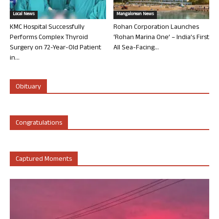
Local News
Mangalorean News
KMC Hospital Successfully
Rohan Corporation Launches
Performs Complex Thyroid
‘Rohan Marina One’ – India’s First
Surgery on 72-Year-Old Patient
All Sea-Facing...
in...
Obituary
Congratulations
Captured Moments