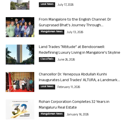
Local News
July 17, 2026
From Mangalore to the English Channel: Dr
Guruprasad Bhat’s Journey Through...
Mangalorean News
July 13, 2026
Land Trades “Altitude” at Bendoorwell:
Redefining Luxury Living in Mangalore’s Skyline
Classifieds
June 26, 2026
Chancellor Dr. Yenepoya Abdullah Kunhi
Inaugurates Land Trades’ ALTURA, a Landmark...
Local News
February 11, 2026
Rohan Corporation Completes 32 Years in
Mangaluru Real Estate
Mangalorean News
January 14, 2026