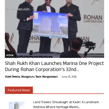
Article
Shah Rukh Khan Launches Marina One Project
During Rohan Corporation’s 32nd...
-
Violet Pereira, Mangaluru. Team Mangalorean.
June 25, 2026
Featured News
Land Trades ‘Shivabagh’ at Kadri: A Landmark
Address Where Heritage Meets...