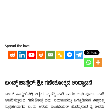
Spread the love
ಬಂಟ್ಸ್ ಹಾಸ್ಟೆಲ್: ಶ್ರೀ ಗಣೇಶೋತ್ಸವ ಉದ್ಘಾಟನೆ
ಬಂಟ್ಸ್ ಹಾಸ್ಟೆಲ್‍ನಲ್ಲಿ ಅತ್ಯಂತ ವ್ಯವಸ್ಥಿತವಾಗಿ ಹಾಗೂ ಅರ್ಥಪೂರ್ಣ ವಾಗಿ
ಆಚರಿಸುತ್ತಿರುವ ಗಣೇಶೋತ್ಸ ವವು ಸಮಾಜವನ್ನು ಒಗ್ಗೂಡಿಸುವ ನಿಟ್ಟಿನಲ್ಲಿ
ಸ್ತುತ್ಯರ್ಹವಾಗಿದೆ ಎಂದು ಹಿರಿಯ ಇಂಜಿನಿಯರ್ ಬಿ.ಪದ್ಮನಾಭ ರೈ ಅವರು