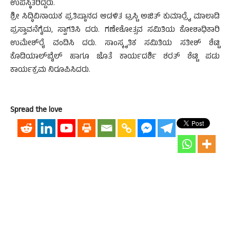
ಉಪಸ್ಥಿತರಿದ್ದರು.
ಶ್ರೀ ಸಿದ್ಧಿವಿನಾಯಕ ಪ್ರತಿಷ್ಠಾನದ ಆಡಳಿತ ಟ್ರಸ್ಟಿ ಅಜಿತ್ ಕುಮಾರ್‍ರೈ ಮಾಲಾಡಿ
ಪ್ರಸ್ತಾವನೆಗೈದು, ಸ್ವಾಗತಿಸಿ ದರು. ಗಣೇಶೋತ್ಸವ ಸಮಿತಿಯ ಕೋಶಾಧಿಕಾರಿ
ಉಮೇಶ್‍ರೈ ವಂದಿಸಿ ದರು. ಸಾಂಸ್ಕೃತಿಕ ಸಮಿತಿಯ ಸತೀಶ್ ಶೆಟ್ಟಿ
ಕೊಡಿಯಾಲ್‍ಬೈಲ್ ಹಾಗೂ ಜೊತೆ ಕಾರ್ಯದರ್ಶಿ ಶರತ್ ಶೆಟ್ಟಿ ಪಡು
ಕಾರ್ಯಕ್ರಮ ನಿರೂಪಿಸಿದರು.
Spread the love