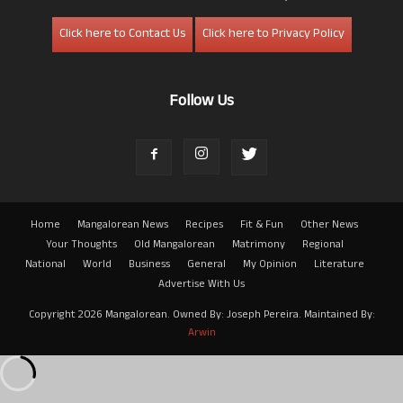
Click here to Contact Us
Click here to Privacy Policy
Follow Us
Home
Mangalorean News
Recipes
Fit & Fun
Other News
Your Thoughts
Old Mangalorean
Matrimony
Regional
National
World
Business
General
My Opinion
Literature
Advertise With Us
Copyright 2026 Mangalorean. Owned By: Joseph Pereira. Maintained By:
Arwin