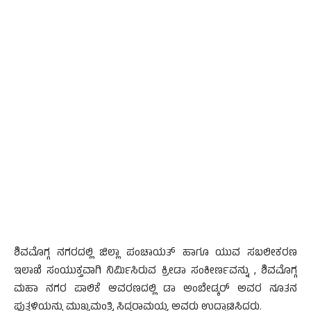
ಶಿವಮೊಗ್ಗ ನಗರದಲ್ಲಿ ಜಿಲ್ಲಾ ಪಂಚಾಯತ್ ಹಾಗೂ ಯುವ ಸಬಲೀಕರಣ
ಇಲಾಖೆ ಸಂಯುಕ್ತವಾಗಿ ನಿರ್ಮಿಸಿರುವ ಕ್ರೀಡಾ ಸಂಕೀರ್ಣವನ್ನು , ಶಿವಮೊಗ್ಗ
ಮಹಾ ನಗರ ಪಾಲಿಕೆ ಆವರಣದಲ್ಲಿ ಡಾ ಅಂಬೇಡ್ಕರ್ ಅವರ ನೂತನ
ಪುತ್ಥಳಿಯನ್ನು ಮುಖ್ಯಮಂತ್ರಿ ಸಿದ್ದರಾಮಯ್ಯ ಅವರು ಉದ್ಘಾಟಿಸಿದರು.