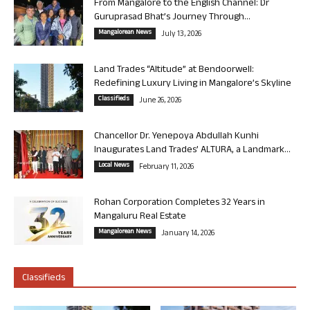
From Mangalore to the English Channel: Dr
Guruprasad Bhat’s Journey Through...
Mangalorean News
July 13, 2026
Land Trades “Altitude” at Bendoorwell:
Redefining Luxury Living in Mangalore’s Skyline
Classifieds
June 26, 2026
Chancellor Dr. Yenepoya Abdullah Kunhi
Inaugurates Land Trades’ ALTURA, a Landmark...
Local News
February 11, 2026
Rohan Corporation Completes 32 Years in
Mangaluru Real Estate
Mangalorean News
January 14, 2026
Classifieds