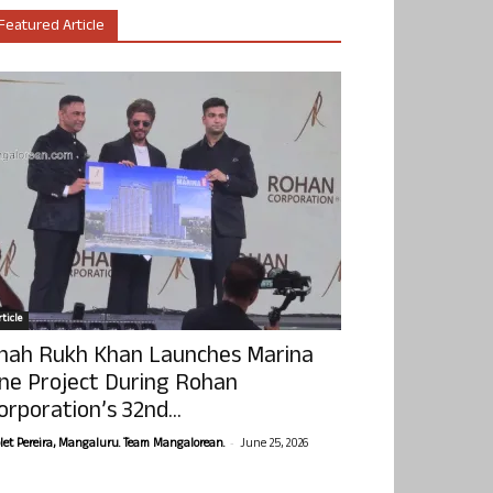
Featured Article
ticle
hah Rukh Khan Launches Marina
ne Project During Rohan
orporation’s 32nd...
-
olet Pereira, Mangaluru. Team Mangalorean.
June 25, 2026