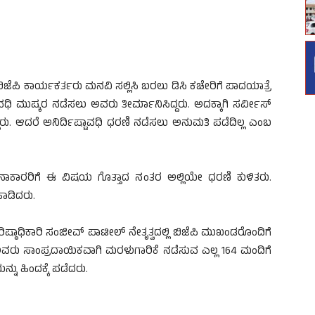
ಿಜೆಪಿ ಕಾರ್ಯಕರ್ತರು ಮನವಿ ಸಲ್ಲಿಸಿ ಬರಲು ಡಿಸಿ ಕಚೇರಿಗೆ ಪಾದಯಾತ್ರೆ
ಾವಧಿ ಮುಷ್ಕರ ನಡೆಸಲು ಅವರು ತೀರ್ಮಾನಿಸಿದ್ದರು. ಅದಕ್ಕಾಗಿ ಸರ್ವೀಸ್
್ದರು. ಆದರೆ ಅನಿರ್ದಿಷ್ಟಾವಧಿ ಧರಣಿ ನಡೆಸಲು ಅನುಮತಿ ಪಡೆದಿಲ್ಲ ಎಂಬ
ಟನಾಕಾರರಿಗೆ ಈ ವಿಷಯ ಗೊತ್ತಾದ ನಂತರ ಅಲ್ಲಿಯೇ ಧರಣಿ ಕುಳಿತರು.
ಹಾಡಿದರು.
ಿಷ್ಠಾಧಿಕಾರಿ ಸಂಜೀವ್ ಪಾಟೀಲ್ ನೇತೃತ್ವದಲ್ಲಿ ಬಿಜೆಪಿ ಮುಖಂಡರೊಂದಿಗೆ
ಿಸ್ ಅವರು ಸಾಂಪ್ರದಾಯಿಕವಾಗಿ ಮರಳುಗಾರಿಕೆ ನಡೆಸುವ ಎಲ್ಲ 164 ಮಂದಿಗೆ
ು ಹಿಂದಕ್ಕೆ ಪಡೆದರು.