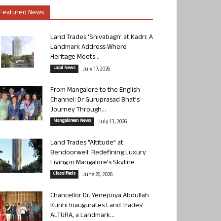
Featured News
Land Trades ‘Shivabagh’ at Kadri: A
Landmark Address Where
Heritage Meets...
Local News
July 17, 2026
From Mangalore to the English
Channel: Dr Guruprasad Bhat’s
Journey Through...
Mangalorean News
July 13, 2026
Land Trades “Altitude” at
Bendoorwell: Redefining Luxury
Living in Mangalore’s Skyline
Classifieds
June 26, 2026
Chancellor Dr. Yenepoya Abdullah
Kunhi Inaugurates Land Trades’
ALTURA, a Landmark...