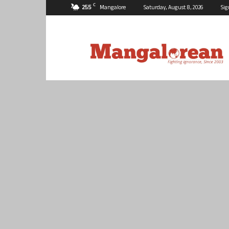
C
25.5
Mangalore
Saturday, August 8, 2026
Sig
Mangalorean.com