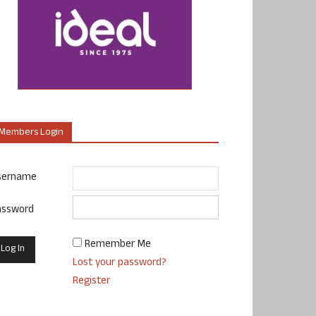
Members Login
sername
assword
Remember Me
Lost your password?
Register