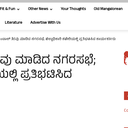
Fit & Fun
Other News
Your Thoughts
Old Mangalorean
Literature
Advertise With Us
ಪೆಂಡಾಲ್ ತೆರವು ಮಾಡಿದ ನಗರಸಭೆ; ಜಿಲ್ಲಾಧಿಕಾರಿ ಕಚೇರಿಯಲ್ಲಿ ಪ್ರತಿಭಟಿಸಿದ ಕಾರ್ಯಕರ್ತರು
ೆರವು ಮಾಡಿದ ನಗರಸಭೆ;
ಲ್ಲಿ ಪ್ರತಿಭಟಿಸಿದ
Co