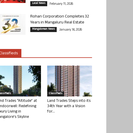
Local News
February 11, 2026
Rohan Corporation Completes 32
Years in Mangaluru Real Estate
Mangalorean News
January 14, 2026
Classifieds
lassifieds
Classifieds
nd Trades “Altitude” at
Land Trades Steps into its
ndoorwell: Redefining
34th Year with a Vision
xury Living in
for...
ngalore’s Skyline