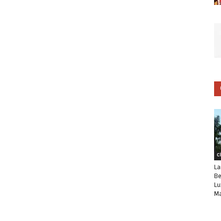
C
La
Be
Lu
Ma