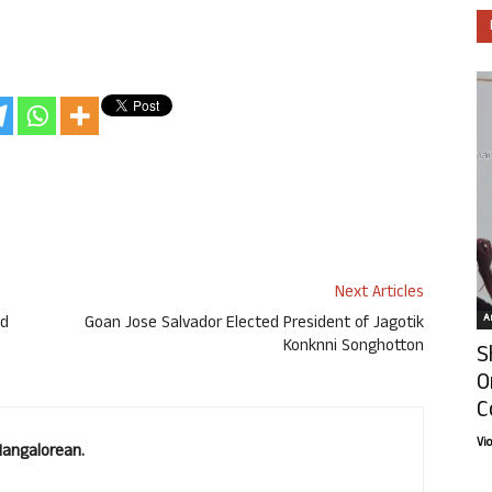
Next Articles
Ar
ed
Goan Jose Salvador Elected President of Jagotik
Konknni Songhotton
S
O
C
Vi
Mangalorean.