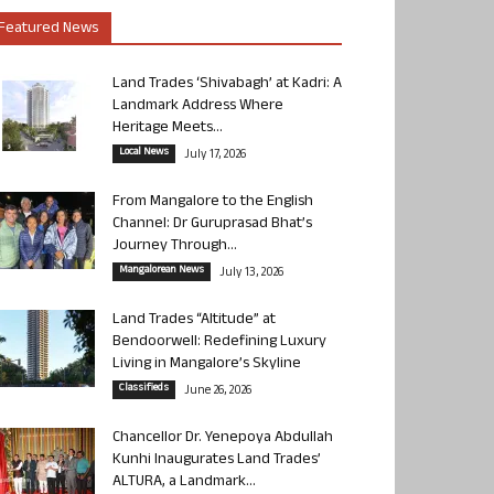
Featured News
Land Trades ‘Shivabagh’ at Kadri: A
Landmark Address Where
Heritage Meets...
Local News
July 17, 2026
From Mangalore to the English
Channel: Dr Guruprasad Bhat’s
Journey Through...
Mangalorean News
July 13, 2026
Land Trades “Altitude” at
Bendoorwell: Redefining Luxury
Living in Mangalore’s Skyline
Classifieds
June 26, 2026
Chancellor Dr. Yenepoya Abdullah
Kunhi Inaugurates Land Trades’
ALTURA, a Landmark...