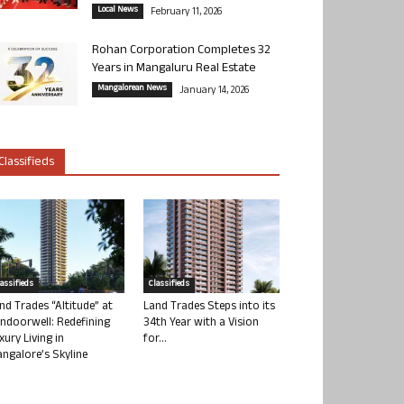
Local News
February 11, 2026
Rohan Corporation Completes 32
Years in Mangaluru Real Estate
Mangalorean News
January 14, 2026
Classifieds
lassifieds
Classifieds
nd Trades “Altitude” at
Land Trades Steps into its
ndoorwell: Redefining
34th Year with a Vision
xury Living in
for...
ngalore’s Skyline