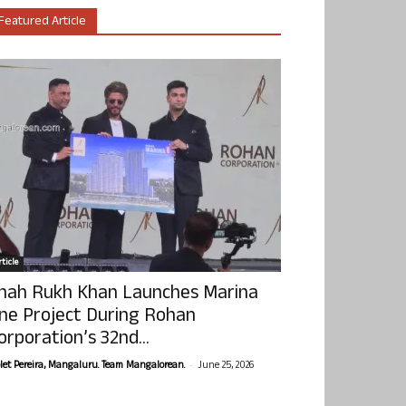
Featured Article
ticle
hah Rukh Khan Launches Marina
ne Project During Rohan
orporation’s 32nd...
-
olet Pereira, Mangaluru. Team Mangalorean.
June 25, 2026