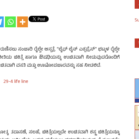
S
ಣಿಸಲು ಸಂಚಾರಿ ರೈಲ್ವೇ ಆಸ್ಪತ್ರೆ “ಲೈಫ್ ಲೈನ್ ಎಕ್ಸಪ್ರೆಸ್” ಭಟ್ಕಳ ರೈಲ್ವೇ
ವಿಧ ರೀತಿಯ ಚಿಕಿತ್ಸೆ ಹಾಗೂ ಔಷಧಿಯನ್ನು ಉಚಿತವಾಗಿ ನೀಡುವುದರೊಂದಿಗೆ
 ಉಚಿತವಾಗಿ ವಸತಿ ಮತ್ತು ಊಟೋಪಚಾರವನ್ನು ಸಹ ನೀಡಲಿದೆ.
ೋತ್ಯ ತಪಾಸಣೆ, ಸಲಹೆ, ಚಿಕಿತ್ಸೆಯಲ್ಲದೇ ಉಚಿತವಾಗಿ ಶಸ್ತ್ರ ಚಿಕಿತ್ಸೆಯನ್ನೂ