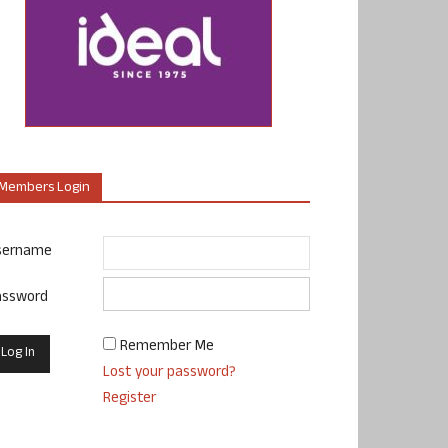
Members Login
sername
assword
Remember Me
Lost your password?
Register