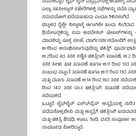
ನಡೆಸಲಿದ್ದಾರೆ. ಲೈಫ್ ಲೈನ್ ಎಕ್ಸಪ್ರೆಸ್‍ನಲ್ಲಿ ಆರೋಗ
ಎಲ್ಲಾ ತಹಸೀಲ್ದಾರ್ ಕಚೇರಿಗಳಲ್ಲಿ ಸಭೆಗಳನ್ನು ನಡೆಸಿ ವ್
ಸದುಪಯೋಗ ಪಡೆಯಬಹುದು ಎಂದೂ ತಿಳಿಸಲಾಗಿದೆ.
ಭಟ್ಕಳದ ರೈಲ್ವೇ ನಿಲ್ದಾಣಕ್ಕೆ ಈಗಾಗಲೇ ಬಂದು ನಿಂತಿರುವ
ಥಿಯೇಟರ್‍ಗಳಿದ್ದು, ಐದು ಅಪರೇಶನ್ ಟೇಬಲ್‍ಗಳನ್ನು
ಮಾಡಲಿದ್ದು ಸೂಕ್ತ ಸಲಹೆ, ಮಾರ್ಗದರ್ಶನದೊಂದಿಗೆ ಉತ್ತಮ ಗು
ಅ.1ರಿಂದ ಆರಂಭಿಸಲಾಗುವುದಿದ್ದು ಚಿಕಿತ್ಸೆಗೆ ಪೂರ್ವಭಾ
ಅ.2ರಿಂದ 4ರ ತನಕ ಕಣ್ಣಿನ ಚಿಕಿತ್ಸೆಗಾಗಿ ತಪಾಸಣೆ, ಅ.2 ರಿಂ
ತನಕ ಸೀಳು ತುಟಿ ತಪಾಸಣೆ ಹಾಗೂ ಅ.11 ರಿಂದ 13ರ ತನಕ ಸೀ
ಸಂಬಂಧ ಪಟ್ಟಂತೆ ತಪಾಸಣೆ ಹಾಗೂ ಅ.11 ರಿಂದ 13ರ ತನಕ ಅಗತ
ಮತ್ತು ಮೂಗು ತಪಾಸಣೆ ಅ.14 ರಿಂದ 16ರ ತನಕ ನಡೆಯಲಿದ್ದು 
ರಿಂದ 14ರ ತನಕ ದಂತ ಚಿಕಿತ್ಸೆಗಾಗಿ ತಪಾಸಣೆ ನಡ
ನಡೆಯಲಿದೆ.
ಒಟ್ಟಾರೆ ಲೈಫ್‍ಲೈನ್ ಎಕ್ಸ್‍ಪ್ರೆಸ್ ಆಸ್ಪತ್ರೆಯಲ್ಲಿ
ಪಡೆದುಕೊಳ್ಳಬೇಕು ಮತ್ತು ಆಸ್ಪತ್ರೆಗೆ ಚಿಕಿತ್ಸೆಗಾಗಿ ಬರುವವ
ಮತ್ತು ಚಿಕಿತ್ಸೆ, ಔಷಧಿ, ಊಟ, ತಿಂಡಿ, ವಸತಿ ಸಂಪೂರ
ಸಂಘಟಕರು ಕೋರಿದ್ದಾರೆ.