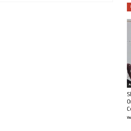
Ar
S
O
C
Vi