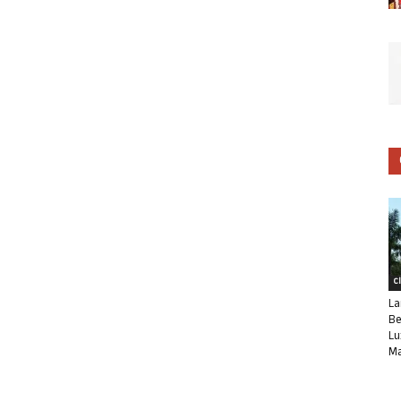
C
La
Be
Lu
Ma