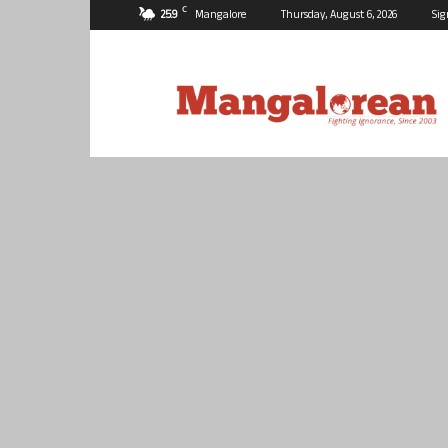
C
25.9
Mangalore
Thursday, August 6, 2026
Sig
Mangalorean.com