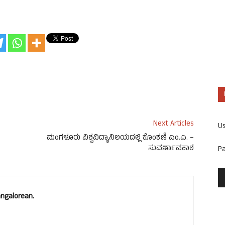
Next Articles
U
ಮಂಗಳೂರು ವಿಶ್ವವಿದ್ಯಾನಿಲಯದಲ್ಲಿ ಕೊಂಕಣಿ ಎಂ.ಎ. –
ಸುವರ್ಣಾವಕಾಶ
P
ngalorean.