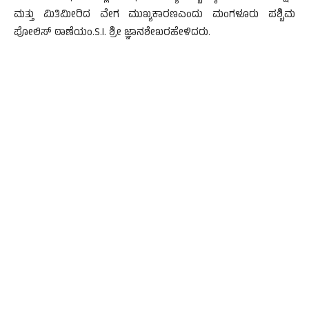
ಮತ್ತು ಮಿತಿಮೀರಿದ ವೇಗ ಮುಖ್ಯಕಾರಣಎಂದು ಮಂಗಳೂರು ಪಶ್ಚಿಮ
ಪೋಲಿಸ್ ಠಾಣೆಯಂ.S.I. ಶ್ರೀ ಜ್ಞಾನಶೇಖರಹೇಳಿದರು.