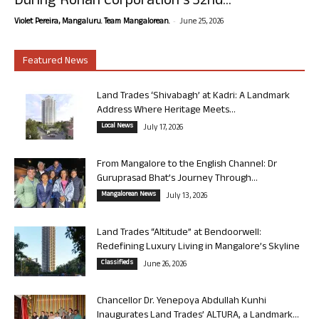
During Rohan Corporation’s 32nd...
-
Violet Pereira, Mangaluru. Team Mangalorean.
June 25, 2026
Featured News
Land Trades ‘Shivabagh’ at Kadri: A Landmark
Address Where Heritage Meets...
Local News
July 17, 2026
From Mangalore to the English Channel: Dr
Guruprasad Bhat’s Journey Through...
Mangalorean News
July 13, 2026
Land Trades “Altitude” at Bendoorwell:
Redefining Luxury Living in Mangalore’s Skyline
Classifieds
June 26, 2026
Chancellor Dr. Yenepoya Abdullah Kunhi
Inaugurates Land Trades’ ALTURA, a Landmark...