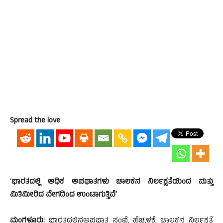
Spread the love
‘
ಭಾರತದಲ್ಲಿ ಅಧಿಕ ಅಪಘಾತಗಳು ಚಾಲಕನ ನಿರ್ಲಕ್ಷತೆಯಿಂದ ಮತ್ತು
ಮಿತಿಮೀರಿದ ವೇಗದಿಂದ ಉಂಟಾಗುತ್ತಿವೆ’
ಮಂಗಳೂರು:
ಭಾರತದಲ್ಲಿನಅಪಘಾತ ಸಂಖ್ಯೆ ಹೆಚ್ಚಳಕ್ಕೆ ಚಾಲಕನ ನಿರ್ಲಕ್ಷತೆ