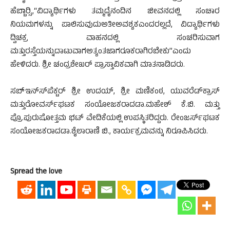
ಹೆಬ್ಬಾರ್‍ಸಿ.,“ವಿದ್ಯಾರ್ಥಿಗಳು ತಮ್ಮದೈನಂದಿನ ಜೀವನದಲ್ಲಿ ಸಂಚಾರ
ನಿಯಮಗಳನ್ನು ಪಾಲಿಸುವುದುಅತೀಅವಶ್ಯಕಎಂದರಲ್ಲದೆ, ವಿದ್ಯಾರ್ಥಿಗಳು
ದ್ವಿಚಕ್ರ ವಾಹನದಲ್ಲಿ ಸಂಚರಿಸುವಾಗ
ಮತ್ತುರಸ್ತೆಯನ್ನುದಾಟುವಾಗಅತ್ಯಂತಜಾಗರೂಕರಾಗಿರಬೇಕು”ಎಂದು
ಹೇಳಿದರು. ಶ್ರೀ ಚಂದ್ರಶೇಖರ್ ಪ್ರಾಸ್ತಾವಿಕವಾಗಿ ಮಾತನಾಡಿದರು.
ಸಬ್‍ಇನ್ಸ್‍ಪೆಕ್ಟರ್ ಶ್ರೀ ಉದಯ್, ಶ್ರೀ ಮಣಿಕಂಠ, ಯುವರೆಡ್‍ಕ್ರಾಸ್
ಮತ್ತುರೋವರ್ಸ್‍ಘಟಕ ಸಂಯೋಜಕರಾದಡಾ.ಮಹೇಶ್ ಕೆ.ಬಿ. ಮತ್ತು
ಪ್ರೊ.ಪುರುಷೋತ್ತಮ ಭಟ್ ವೇದಿಕೆಯಲ್ಲಿ ಉಪಸ್ಥಿತರಿದ್ದರು. ರೇಂಜರ್ಸ್‍ಘಟಕ
ಸಂಯೋಜಕರಾದಡಾ.ಶೈಲಾರಾಣಿ ಬಿ., ಕಾರ್ಯಕ್ರಮವನ್ನು ನಿರೂಪಿಸಿದರು.
Spread the love