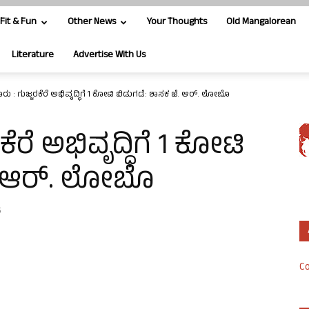
Fit & Fun
Other News
Your Thoughts
Old Mangalorean
Literature
Advertise With Us
 : ಗುಜ್ಜರಕೆರೆ ಅಭಿವೃದ್ಧಿಗೆ 1 ಕೋಟಿ ಬಿಡುಗಡೆ: ಶಾಸಕ ಜೆ. ಆರ್. ಲೋಬೊ
ರೆ ಅಭಿವೃದ್ಧಿಗೆ 1 ಕೋಟಿ
ೆ. ಆರ್. ಲೋಬೊ
5
Co