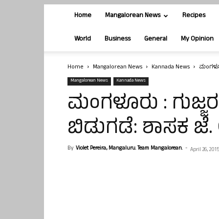
Home
Mangalorean News
Recipes
World
Business
General
My Opinion
Home
Mangalorean News
Kannada News
ಮಂಗಳೂರು
Mangalorean News
Kannada News
ಮಂಗಳೂರು : ಗುಜ್ಜರಕೆ
ಬಿಡುಗಡೆ: ಶಾಸಕ ಜ
By
Violet Pereira, Mangaluru. Team Mangalorean.
-
April 26, 201