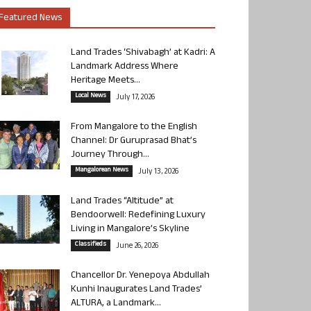
Featured News
Land Trades ‘Shivabagh’ at Kadri: A
Landmark Address Where
Heritage Meets...
Local News
July 17, 2026
From Mangalore to the English
Channel: Dr Guruprasad Bhat’s
Journey Through...
Mangalorean News
July 13, 2026
Land Trades “Altitude” at
Bendoorwell: Redefining Luxury
Living in Mangalore’s Skyline
Classifieds
June 26, 2026
Chancellor Dr. Yenepoya Abdullah
Kunhi Inaugurates Land Trades’
ALTURA, a Landmark...