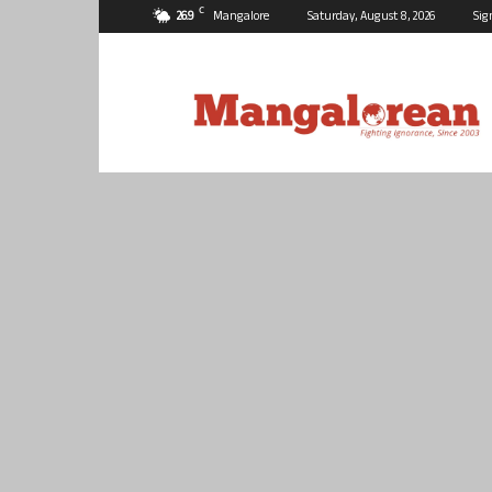
C
26.9
Mangalore
Saturday, August 8, 2026
Sig
Mangalorean.com