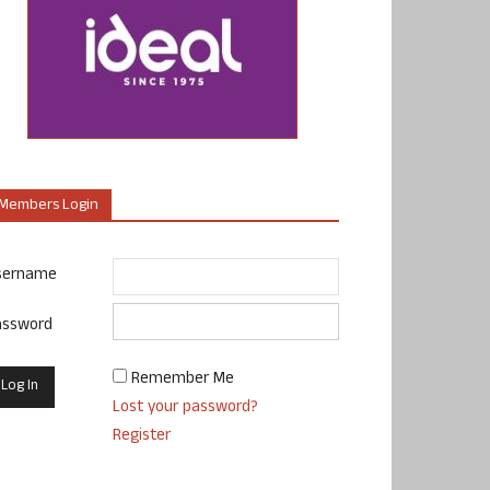
Members Login
sername
assword
Remember Me
Lost your password?
Register