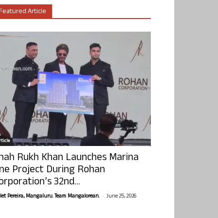
Featured Article
ticle
hah Rukh Khan Launches Marina
ne Project During Rohan
orporation’s 32nd...
-
olet Pereira, Mangaluru. Team Mangalorean.
June 25, 2026