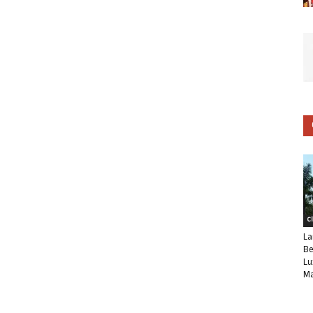
C
La
Be
Lu
Ma