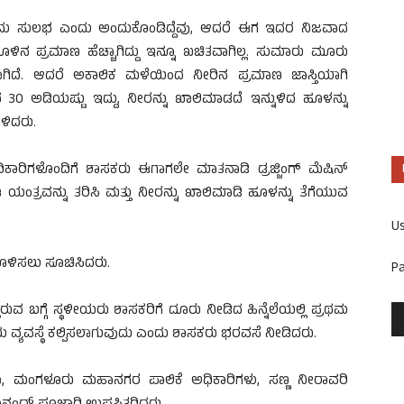
ವುದು ಸುಲಭ ಎಂದು ಅಂದುಕೊಂಡಿದ್ದೆವು, ಆದರೆ ಈಗ ಇದರ ನಿಜವಾದ
 ಹೂಳಿನ ಪ್ರಮಾಣ ಹೆಚ್ಚಾಗಿದ್ದು ಇನ್ನೂ ಖಚಿತವಾಗಿಲ್ಲ. ಸುಮಾರು ಮೂರು
ತಲಾಗಿದೆ. ಆದರೆ ಅಕಾಲಿಕ ಮಳೆಯಿಂದ ನೀರಿನ ಪ್ರಮಾಣ ಜಾಸ್ತಿಯಾಗಿ
0 ಅಡಿಯಷ್ಟು ಇದ್ದು, ನೀರನ್ನು ಖಾಲಿಮಾಡದೆ ಇನ್ನುಳಿದ ಹೂಳನ್ನು
ೇಳಿದರು.
ಿಕಾರಿಗಳೊಂದಿಗೆ ಶಾಸಕರು ಈಗಾಗಲೇ ಮಾತನಾಡಿ ಡ್ರಜ್ಜಿಂಗ್ ಮೆಷಿನ್
 ಯಂತ್ರವನ್ನು ತರಿಸಿ ಮತ್ತು ನೀರನ್ನು ಖಾಲಿಮಾಡಿ ಹೂಳನ್ನು ತೆಗೆಯುವ
U
ೊಳಿಸಲು ಸೂಚಿಸಿದರು.
P
ರುವ ಬಗ್ಗೆ ಸ್ಥಳೀಯರು ಶಾಸಕರಿಗೆ ದೂರು ನೀಡಿದ ಹಿನ್ನೆಲೆಯಲ್ಲಿ ಪ್ರಥಮ
ವ್ಯವಸ್ಥೆ ಕಲ್ಪಿಸಲಾಗುವುದು ಎಂದು ಶಾಸಕರು ಭರವಸೆ ನೀಡಿದರು.
ಾ, ಮಂಗಳೂರು ಮಹಾನಗರ ಪಾಲಿಕೆ ಅಧಿಕಾರಿಗಳು, ಸಣ್ಣ ನೀರಾವರಿ