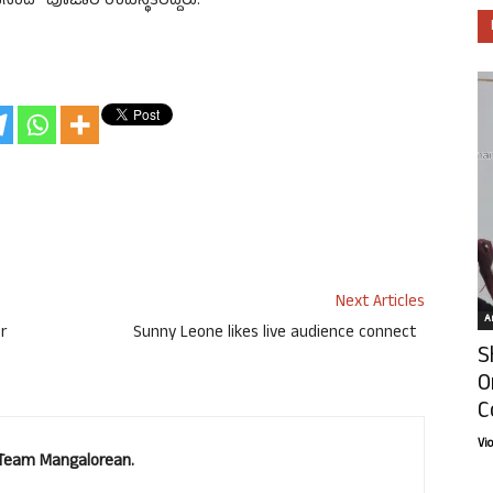
ಂದ್ ಪೂಜಾರಿ ಉಪಸ್ಥಿತರಿದ್ದರು.
Next Articles
Ar
r
Sunny Leone likes live audience connect
S
O
C
Vi
. Team Mangalorean.