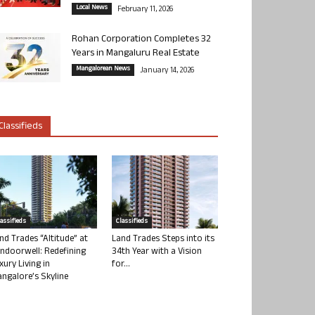
Local News
February 11, 2026
Rohan Corporation Completes 32
Years in Mangaluru Real Estate
Mangalorean News
January 14, 2026
Classifieds
lassifieds
Classifieds
nd Trades “Altitude” at
Land Trades Steps into its
ndoorwell: Redefining
34th Year with a Vision
xury Living in
for...
ngalore’s Skyline