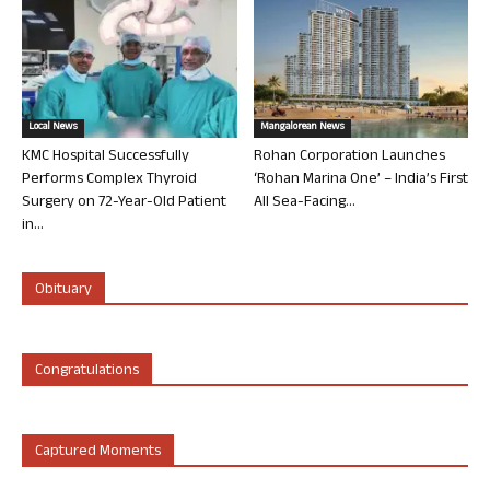
Local News
Mangalorean News
KMC Hospital Successfully
Rohan Corporation Launches
Performs Complex Thyroid
‘Rohan Marina One’ – India’s First
Surgery on 72-Year-Old Patient
All Sea-Facing...
in...
Obituary
Congratulations
Captured Moments