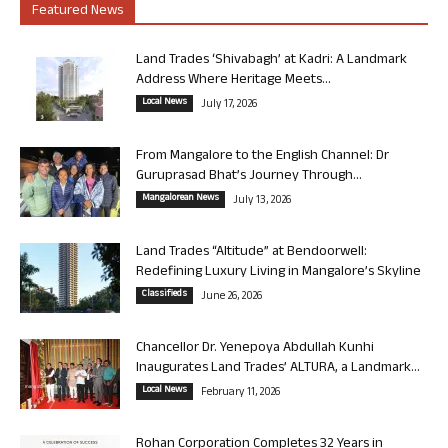
Featured News
Land Trades ‘Shivabagh’ at Kadri: A Landmark
Address Where Heritage Meets...
Local News
July 17, 2026
From Mangalore to the English Channel: Dr
Guruprasad Bhat’s Journey Through...
Mangalorean News
July 13, 2026
Land Trades “Altitude” at Bendoorwell:
Redefining Luxury Living in Mangalore’s Skyline
Classifieds
June 26, 2026
Chancellor Dr. Yenepoya Abdullah Kunhi
Inaugurates Land Trades’ ALTURA, a Landmark...
Local News
February 11, 2026
Rohan Corporation Completes 32 Years in