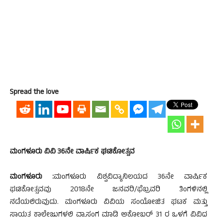
Spread the love
ಮಂಗಳೂರು ವಿವಿ 36ನೇ ವಾರ್ಷಿಕ ಘಟಿಕೋತ್ಸವ
ಮಂಗಳೂರು :
ಮಂಗಳೂರು ವಿಶ್ವವಿದ್ಯಾನಿಲಯದ 36ನೇ ವಾರ್ಷಿಕ
ಘಟಿಕೋತ್ಸವವು 2018ನೇ ಜನವರಿ/ಫೆಬ್ರವರಿ ತಿಂಗಳಿನಲ್ಲಿ
ನಡೆಯಲಿರುವುದು. ಮಂಗಳೂರು ವಿವಿಯ ಸಂಯೋಜಿತ ಘಟಕ ಮತ್ತು
ಸ್ವಾಯತ್ತ ಕಾಲೇಜುಗಳಲ್ಲಿ ವ್ಯಾಸಂಗ ಮಾಡಿ ಅಕ್ಟೋಬರ್ 31 ರ ಒಳಗೆ ವಿವಿಧ