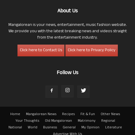
About Us
Mangalorean is your news, entertainment, music fashion website.
We provide you with the latest breaking news and videos straight
from the entertainment industry.
Click here to Contact Us
Click here to Privacy Policy
Follow Us
Home
Mangalorean News
Recipes
Fit & Fun
Other News
Your Thoughts
Old Mangalorean
Matrimony
Regional
National
World
Business
General
My Opinion
Literature
Advertise With Us