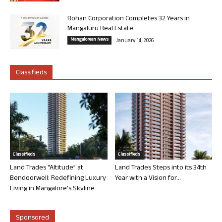
Rohan Corporation Completes 32 Years in
Mangaluru Real Estate
Mangalorean News
January 14, 2026
Classifieds
Classifieds
Classifieds
Land Trades “Altitude” at
Land Trades Steps into its 34th
Bendoorwell: Redefining Luxury
Year with a Vision for...
Living in Mangalore’s Skyline
Sponsored