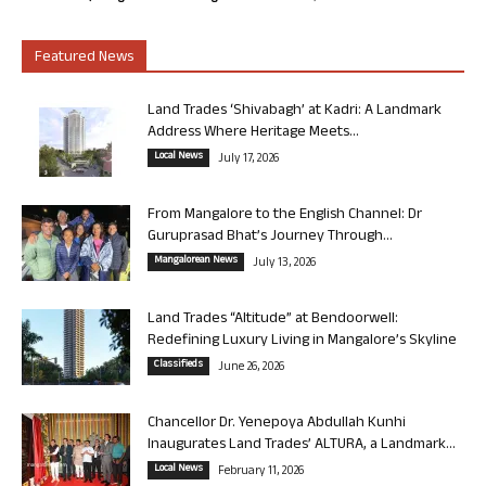
Featured News
Land Trades ‘Shivabagh’ at Kadri: A Landmark
Address Where Heritage Meets...
Local News
July 17, 2026
From Mangalore to the English Channel: Dr
Guruprasad Bhat’s Journey Through...
Mangalorean News
July 13, 2026
Land Trades “Altitude” at Bendoorwell:
Redefining Luxury Living in Mangalore’s Skyline
Classifieds
June 26, 2026
Chancellor Dr. Yenepoya Abdullah Kunhi
Inaugurates Land Trades’ ALTURA, a Landmark...
Local News
February 11, 2026