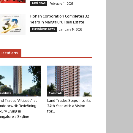
Local News
February 11, 2026
Rohan Corporation Completes 32
Years in Mangaluru Real Estate
Mangalorean News
January 14, 2026
Classifieds
lassifieds
Classifieds
nd Trades “Altitude” at
Land Trades Steps into its
ndoorwell: Redefining
34th Year with a Vision
xury Living in
for...
ngalore’s Skyline