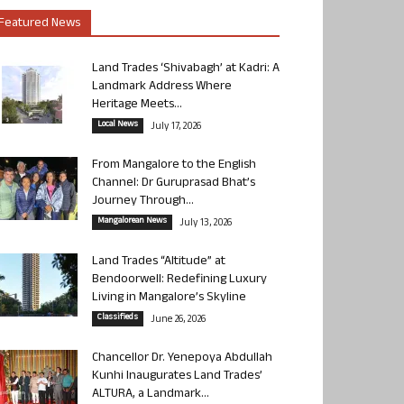
Featured News
Land Trades ‘Shivabagh’ at Kadri: A
Landmark Address Where
Heritage Meets...
Local News
July 17, 2026
From Mangalore to the English
Channel: Dr Guruprasad Bhat’s
Journey Through...
Mangalorean News
July 13, 2026
Land Trades “Altitude” at
Bendoorwell: Redefining Luxury
Living in Mangalore’s Skyline
Classifieds
June 26, 2026
Chancellor Dr. Yenepoya Abdullah
Kunhi Inaugurates Land Trades’
ALTURA, a Landmark...