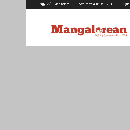
C
26
Mangalore
Saturday, August 8, 2026
Sign 
Mangalorean.com