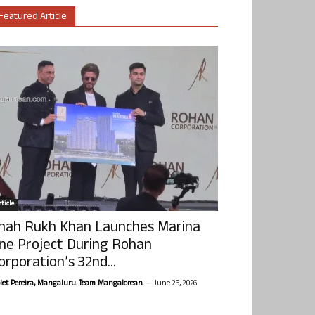
Featured Article
ticle
hah Rukh Khan Launches Marina
ne Project During Rohan
orporation’s 32nd...
-
olet Pereira, Mangaluru. Team Mangalorean.
June 25, 2026