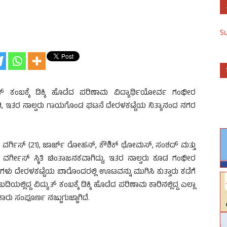
S
ುತ್ ಕಂಬಕ್ಕೆ ಡಿಕ್ಕಿ ಹೊಡೆದ ಪರಿಣಾಮ ವಿದ್ಯಾರ್ಥಿಯೋರ್ವ ಗಂಭೀರ
ಲಾಗಿ, ಇತರ ನಾಲ್ವರು ಗಾಯಗೊಂಡ ಘಟನೆ ದೇರಳಕಟ್ಟೆಯ ನಿತ್ಯಾನಂದ ನಗರ
 ವರ್ಗಿಸ್ (21), ಜಾರ್ಜ್ ರೋಹನ್, ಕೌಶಿಕ್ ಥೋಮಸ್, ಸಂಶದ್ ಮತ್ತು
ಯೂ ವರ್ಗೀಸ್ ಸ್ಥಿತಿ ಚಿಂತಾಜನಕವಾಗಿದ್ದು, ಇತರ ನಾಲ್ವರು ಕೂಡ ಗಂಭೀರ
ಗಳು ದೇರಳಕಟ್ಟೆಯ ಬಾರೊಂದರಲ್ಲಿ ಊಟವನ್ನು ಮುಗಿಸಿ ಕುತ್ತಾರು ಕಡೆಗೆ
ದಿಯಲ್ಲಿದ್ದ ವಿದ್ಯುತ್ ಕಂಬಕ್ಕೆ ಡಿಕ್ಕಿ ಹೊಡೆದ ಪರಿಣಾಮ ಕಾರಿನಲ್ಲಿದ್ದ ಎಲ್ಲಾ
ಾರು ಸಂಪೂರ್ಣ ನಜ್ಜುಗುಜ್ಜಾಗಿದೆ.