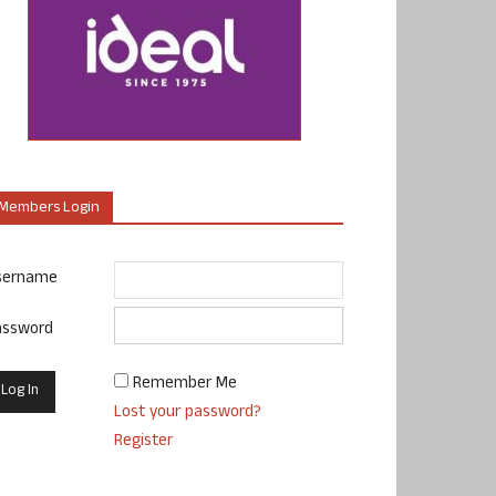
Members Login
sername
assword
Remember Me
Lost your password?
Register