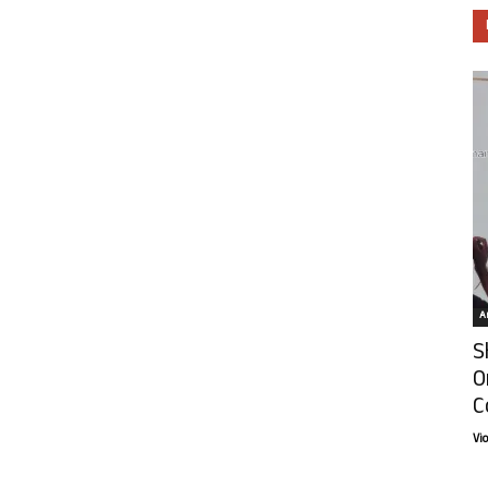
Ar
S
O
C
Vi