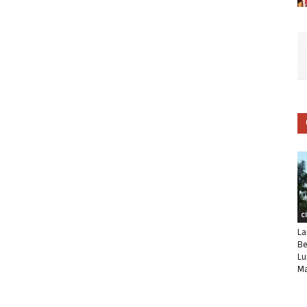
C
La
Be
Lu
Ma