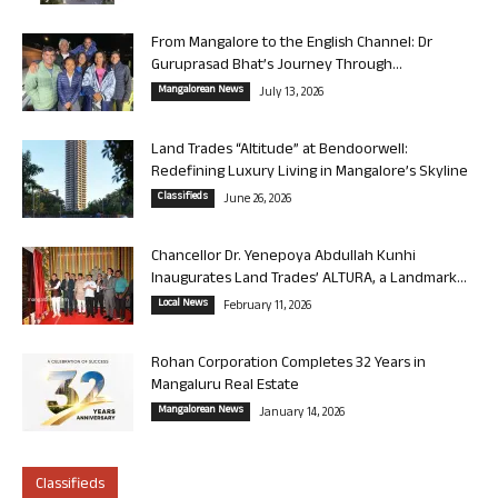
From Mangalore to the English Channel: Dr
Guruprasad Bhat’s Journey Through...
Mangalorean News
July 13, 2026
Land Trades “Altitude” at Bendoorwell:
Redefining Luxury Living in Mangalore’s Skyline
Classifieds
June 26, 2026
Chancellor Dr. Yenepoya Abdullah Kunhi
Inaugurates Land Trades’ ALTURA, a Landmark...
Local News
February 11, 2026
Rohan Corporation Completes 32 Years in
Mangaluru Real Estate
Mangalorean News
January 14, 2026
Classifieds