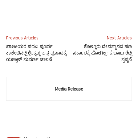
Previous Articles
Next Articles
ಬಾಲಕಿಯರ ಪದವಿ ಪೂರ್ವ
ಕೊಲ್ಲೂರು ದೇವಸ್ಥಾನದ ಹಣ
ಕಾಲೇಜಿನಲ್ಲಿ ಶ್ರೀಕೃಷ್ಣ ಅನ್ನ ಪ್ರಸಾದಕ್ಕೆ
ಸರ್ಕಾರಕ್ಕೆ ಹೋಗಿಲ್ಲ : ಕೆ.ಬಾಬು ಶೆಟ್ಟಿ
ಯಶ್ಪಾಲ್ ಸುವರ್ಣ ಚಾಲನೆ
ಸ್ವಷ್ಟನೆ
Media Release