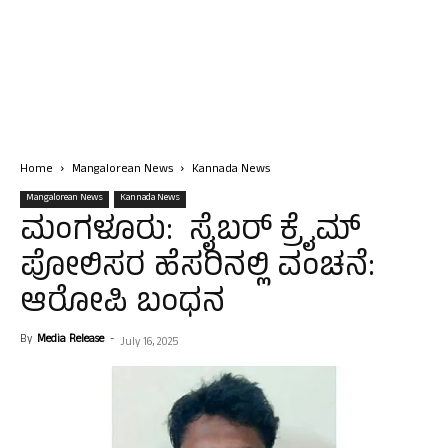
Home
Mangalorean News
Kannada News
Mangalorean News
Kannada News
ಮಂಗಳೂರು: ಸೈಬರ್ ಕ್ರೈಮ್
ಪೋಲಿಸರ ಹೆಸರಿನಲ್ಲಿ ವಂಚನೆ:
ಆರೋಪಿ ಬಂಧನ
By
Media Release
-
July 16, 2025