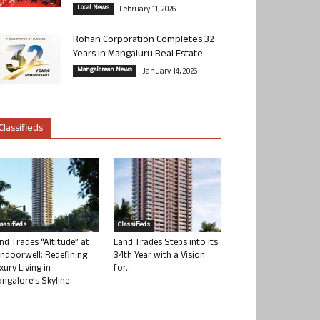
Local News
February 11, 2026
Rohan Corporation Completes 32
Years in Mangaluru Real Estate
Mangalorean News
January 14, 2026
Classifieds
lassifieds
Classifieds
nd Trades “Altitude” at
Land Trades Steps into its
ndoorwell: Redefining
34th Year with a Vision
xury Living in
for...
ngalore’s Skyline