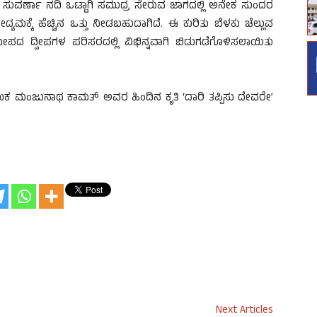
ಸುವರ್ಣಾ ನದಿ ಒಟ್ಟಾಗಿ ಸಮುದ್ರ ಸೇರುವ ಜಾಗದಲ್ಲಿ ಅನೇಕ ಸುಂದರ
್ಯಮಕ್ಕೆ ಹೆಚ್ಚಿನ ಒತ್ತು ನೀಡಬಹುದಾಗಿದೆ. ಈ ಕುರಿತು ಬೆಳಕು ಚೆಲ್ಲುವ
ಪದ ದ್ವೀಪಗಳ ಪರಿಸರದಲ್ಲಿ ವಿಭಿನ್ನವಾಗಿ ಬಿಡುಗಡೆಗೊಳಿಸಲಾಯಿತು
ೇಖಕ ಮಂಜುನಾಥ ಕಾಮತ್‌ ಅವರ ಹಿಂದಿನ ಕೃತಿ ‘ದಾರಿ ತಪ್ಪಿಸು ದೇವರೇ’
Next Articles