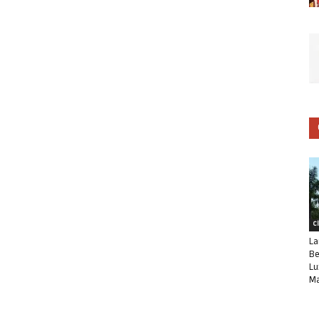
C
La
Be
Lu
Ma