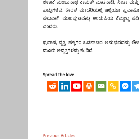
ಲೇಖಕ ಮಂಜುನಾಥ ಕಾಮತ್‌ ಮಾತನಾಡಿ, ಸೀತಾ ಮತ್ತು 
ಕುದ್ರುಗಳಿವೆ. ಕೇರಳ ಮಾದರಿಯಲ್ಲಿ ಇಲ್ಲಿಯೂ ಪ್ರವಾಸೋದ
ಸಲುವಾಗಿ ಮುಖಪುಟವನ್ನು ಉಡುಪಿಯ ಕೆಮ್ಮಣ್ಣು ಸಮೀ
ಎಂದರು.
ಪ್ರವಾಸ, ವೃತ್ತಿ, ಹಳ್ಳಿಗರ ಒಡನಾಟದ ಅನುಭವವನ್ನು ಲ
ಮೂರು ಆವೃತ್ತಿಗಳನ್ನು ಕಂಡಿದೆ.
Spread the love
Previous Articles