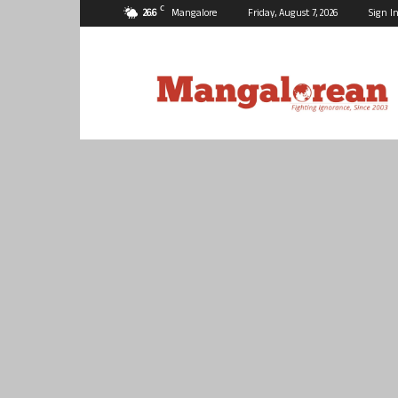
C
26.6
Mangalore
Friday, August 7, 2026
Sign In
Mangalorean.com