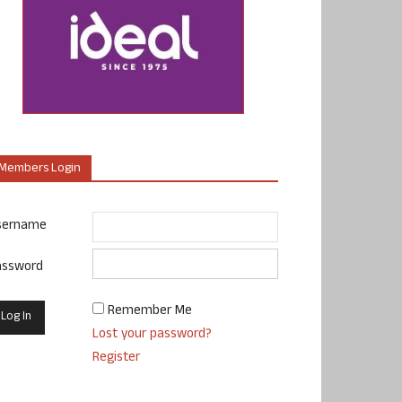
Members Login
sername
assword
Remember Me
Lost your password?
Register