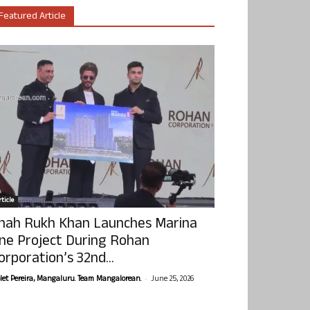
Featured Article
ticle
hah Rukh Khan Launches Marina
ne Project During Rohan
orporation’s 32nd...
-
olet Pereira, Mangaluru. Team Mangalorean.
June 25, 2026