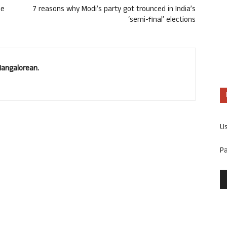
he
7 reasons why Modi’s party got trounced in India’s
‘semi-final’ elections
Mangalorean.
U
P