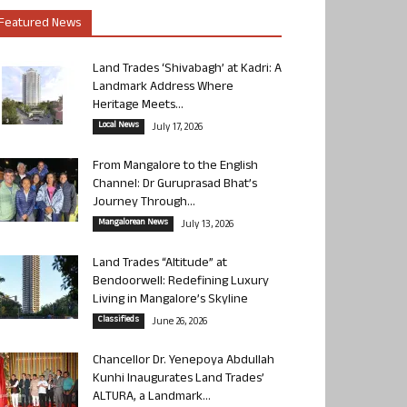
Featured News
Land Trades ‘Shivabagh’ at Kadri: A
Landmark Address Where
Heritage Meets...
Local News
July 17, 2026
From Mangalore to the English
Channel: Dr Guruprasad Bhat’s
Journey Through...
Mangalorean News
July 13, 2026
Land Trades “Altitude” at
Bendoorwell: Redefining Luxury
Living in Mangalore’s Skyline
Classifieds
June 26, 2026
Chancellor Dr. Yenepoya Abdullah
Kunhi Inaugurates Land Trades’
ALTURA, a Landmark...