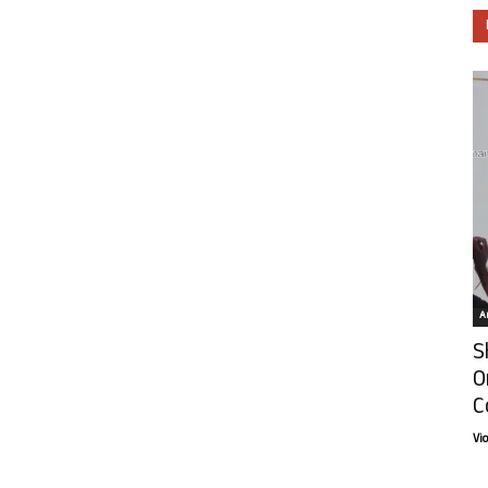
Ar
S
O
C
Vi