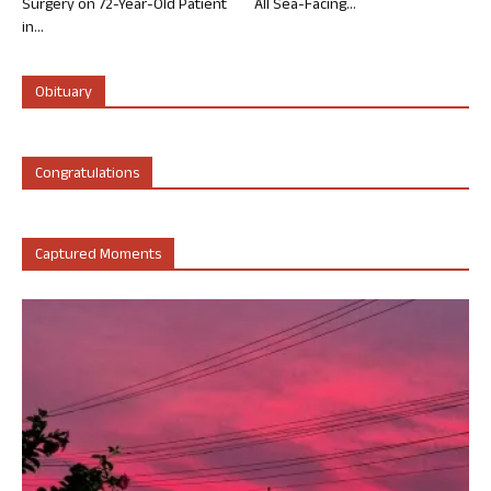
Surgery on 72-Year-Old Patient
All Sea-Facing...
in...
Obituary
Congratulations
Captured Moments