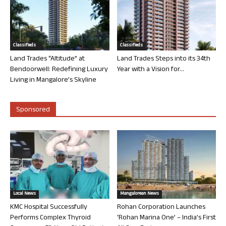
Classifieds
Classifieds
Land Trades “Altitude” at
Land Trades Steps into its 34th
Bendoorwell: Redefining Luxury
Year with a Vision for...
Living in Mangalore’s Skyline
Sponsored
Local News
Mangalorean News
KMC Hospital Successfully
Rohan Corporation Launches
Performs Complex Thyroid
‘Rohan Marina One’ – India’s First