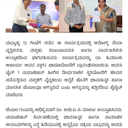
ಮಧ್ಯಾಹ್ನ 12 ಗಂಟೆಗೆ ನಡೆದ ಈ ಕಾರ್ಯಕ್ರಮದಲ್ಲಿ ಆರೋಗ್ಯ ಸೇವಾ
ವೃತ್ತಿಪರರು, ಮಕ್ಕಳು, ಕುಟುಂಬದವರು ಹಾಗೂ ಸಾರ್ವಜನಿಕರು
ಉತ್ಸಾಹದಿಂದ ಭಾಗವಹಿಸಿದರು. ಕಾರ್ಯಕ್ರಮವನ್ನು ಡಾ. ಹಿಮಾಂಶು
ಆಚಾರ್ಯ ಅವರ ಸ್ವಾಗತ ಭಾಷಣದೊಂದಿಗೆ ಪ್ರಾರಂಭಿಸಲಾಯಿತು. ಅವರು
ಟೈಪ್ 1 ಡಯಾಬಿಟಿಸ್ ಹೀಗಿನ ದೀರ್ಘಕಾಲಿಕ ಸ್ಥಿತಿಯೊಂದಿಗೆ ಜೀವನ
ನಡೆಸುತ್ತಿರುವ ಮಕ್ಕಳಿಗೆ ವೈದ್ಯಕೀಯ ಆರೈಕೆ ಜೊತೆಗೆ ಭಾವನಾತ್ಮಕ ಹಾಗೂ
ಮಾನಸಿಕ ಬೆಂಬಲವೂ ಅಗತ್ಯವಿದೆ ಎಂಬ ಅಗತ್ಯವನ್ನು ಹತ್ತಿರದಿಂದ ಹೈಲೈಟ್
ಮಾಡಿದರು.
ಬೆಂಬಲ ಗುಂಪನ್ನು ಅಧಿಕೃತವಾಗಿ ಡಾ. ಅಮಿತಾ ಪಿ ಮಾರ್ಲಾ ಉದ್ಘಾಟಿಸಿದರು.
ಡಯಾಬಿಟಿಸ್ ನಿರ್ವಹಣೆಯಲ್ಲಿ ಭಾವನಾತ್ಮಕ ಹಾಗೂ ಸಾಮಾಜಿಕ
ಆಯಾಮಗಳನ್ನು ಎತ್ತಿ ಹಿಡಿಯುವಲ್ಲಿ ಆಸ್ಪತ್ರೆಯ ಸಕ್ರಿಯ ಪಾತ್ರವನ್ನು ಅವರು