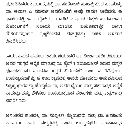
ಪ್ರಶಂಸಿಸಿದರು. ಕಾರ್ಯಕ್ರಮಕ್ಕೆ ಡಾ. ಸಂತೋಷ್ ಸೋನ್ಸ್ ಕೂಡ ಹಾಜರಿದ್ದು,
ಡಾ. ಅಮಿತಾ ಪಿ ಮಾರ್ಲಾ ಅವರೊಂದಿಗೆ ಅತಿಥಿ ಭಾಷಣ ನೀಡಿದರು. ಈ
ಭಾಷಣದಲ್ಲಿ ಅವರು ಟೈಪ್ 1 ಡಯಾಬಿಟಿಸ್ ಇರುವ ಮಕ್ಕಳು ಹಾಗೂ ಅವರ
ಕುಟುಂಬಗಳಿಗೆ ಸಹಾಯ ಮಾಡಲು ಬಹುಶಾಖಾತ್ಮಕ ಹಾಗೂ
ಸೌಕರ್ಯಪೂರ್ಣ ದೃಷ್ಟಿಕೋನದ ಮಹತ್ವವನ್ನು ಬಹಳ ಆಳವಾಗಿ
ವಿವರಿಸಿದರು.
ಕಾರ್ಯಕ್ರಮದ ಪ್ರಮುಖ ಆಕರ್ಷಣೆಯೆಂದರೆ ಡಾ. ನೀಲಾ ಭಾಮಿ ಶೆಣೊಯ್
ಅವರ “ಕುಗ್ಗದೆ ಆರೈಕೆ ಮಾಡುವುದು: ಟೈಪ್ 1 ಡಯಾಬಿಟಿಸ್ ಇರುವ ಮಕ್ಕಳ
ಪೋಷಕರಿಗಾಗಿ ಮಾನಸಿಕ ಒತ್ತಡ ನಿರ್ವಹಣೆ” ಎಂಬ ಮಾಹಿತಿಪೂರ್ಣ
ಉಪನ್ಯಾಸವಾಗಿತ್ತು. ಈ ಉಪನ್ಯಾಸದಲ್ಲಿ ಅವರು ಪೋಷಕರು ಅನುಭವಿಸುವ
ನಿಶ್ಯಬ್ದ ಭಾರವನ್ನು ಹೊತ್ತುಕೊಂಡು, ಅವರ ಧೈರ್ಯ ಮತ್ತು ಸಕಾರಾತ್ಮಕ ಆರೈಕೆ
ಸಾಮರ್ಥ್ಯವನ್ನು ಬೆಳೆಸಲು ಉಪಯುಕ್ತವಾದ ಸಲಹೆಗಳು ಮತ್ತು ತಂತ್ರಗಳನ್ನು
ವಿವರಿಸಿದರು.
ಅನಂತರದ ಹಂತದಲ್ಲಿ ಡಾ. ಸುಪ್ರೀತಾ ಶೆಟ್ಟಿಯವರು ಮತ್ತು ಡಾ. ಹಿಮಾಂಶು
ಆಚಾರ್ಯ ಅವರ ನೇತೃತ್ವದಲ್ಲಿ ಒಂದು ಉತ್ಸಾಹಭರಿತ ಸಂವಾದಾತ್ಮಕ