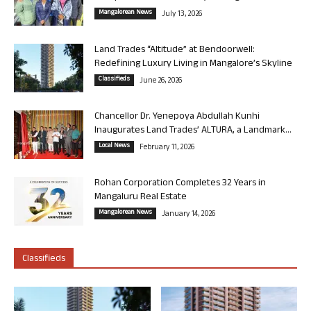
Mangalorean News
July 13, 2026
Land Trades “Altitude” at Bendoorwell:
Redefining Luxury Living in Mangalore’s Skyline
Classifieds
June 26, 2026
Chancellor Dr. Yenepoya Abdullah Kunhi
Inaugurates Land Trades’ ALTURA, a Landmark...
Local News
February 11, 2026
Rohan Corporation Completes 32 Years in
Mangaluru Real Estate
Mangalorean News
January 14, 2026
Classifieds